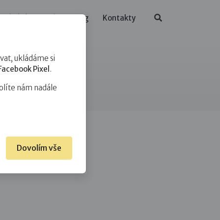
ělávání
O nás
Blog
Kontakty
at, ukládáme si
Facebook Pixel
.
olíte nám nadále
Dovolím vše