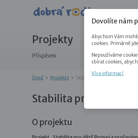
Pro veře
Dovolíte nám p
Projekty
Abychom Vám mohli př
cookies. Primárně jd
Nepoužíváme cookies 
Příspěvek
sbírat cookies, abyc
Více informací
Úvod
Projekty
Stabilita pro děti!
Stabilita pro děti!
O projektu
Projekt „Stabilita pro děti! Rozvoj a profesion