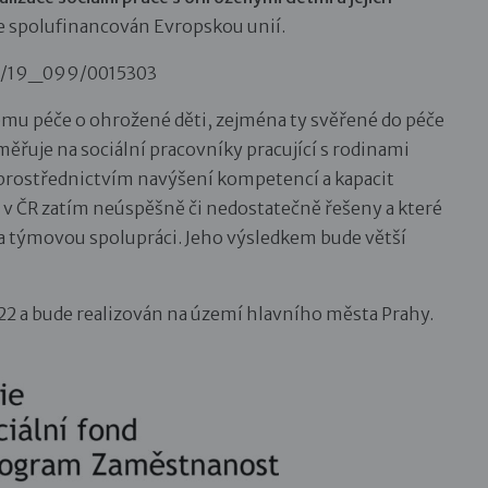
e spolufinancován Evropskou unií.
0.0/19_099/0015303
tému péče o ohrožené děti, zejména ty svěřené do péče
měřuje na sociální pracovníky pracující s rodinami
e prostřednictvím navýšení kompetencí a kapacit
u v ČR zatím neúspěšně či nedostatečně řešeny a které
 a týmovou spolupráci. Jeho výsledkem bude větší
2022 a bude realizován na území hlavního města Prahy.