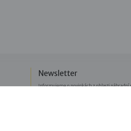
Newsletter
Informujeme o novinkách z oblasti náhradní r
Přihlásit se k odběru novinek
Menu
Sledujte n