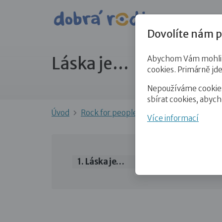
Pro veře
Dovolíte nám p
Láska je…
Abychom Vám mohli př
cookies. Primárně jd
Nepoužíváme cookies 
sbírat cookies, abyc
Úvod
Rock for people
Láska je…
Více informací
Láska je…