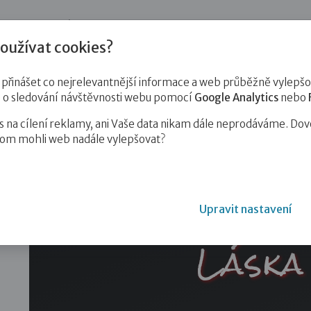
jnost
Pro zájemce o služby
Pro klienty
Pro děti
Vzd
oužívat cookies?
inášet co nejrelevantnější informace a web průběžně vylepšov
e o sledování návštěvnosti webu pomocí
Google Analytics
nebo
na cílení reklamy, ani Vaše data nikam dále neprodáváme. Dov
hom mohli web nadále vylepšovat?
Rock for People 2025
Upravit nastavení
Láska