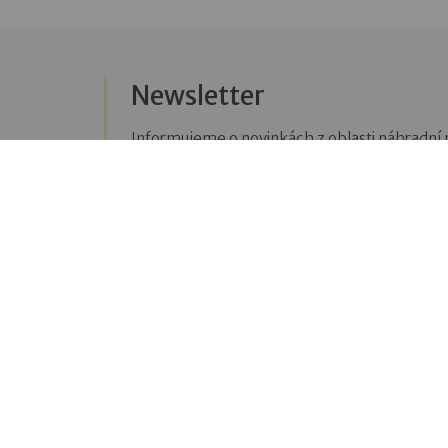
Newsletter
Informujeme o novinkách z oblasti náhradní r
Přihlásit se k odběru novinek
Menu
Sledujte n
Pro veřejnost
Fac
pravi
Pro zájemce o služby
oblas
Pro klienty
Blo
Pro děti
příbě
Vzdělávání
týkaj