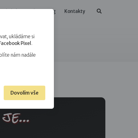
ělávání
O nás
Blog
Kontakty
at, ukládáme si
Facebook Pixel
.
olíte nám nadále
Dovolím vše
 je…