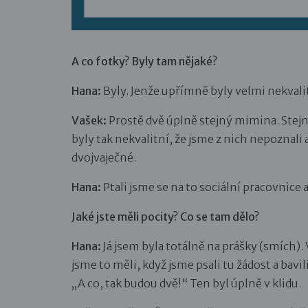
A co fotky? Byly tam nějaké?
Hana:
Byly. Jenže upřímně byly velmi nekvalit
Vašek:
Prostě dvě úplně stejný mimina. Stejně
byly tak nekvalitní, že jsme z nich nepoznali 
dvojvaječné.
Hana:
Ptali jsme se na to sociální pracovnice
Jaké jste měli pocity? Co se tam dělo?
Hana:
Já jsem byla totálně na prášky (smích). 
jsme to měli, když jsme psali tu žádost a bavili
„A co, tak budou dvě!“ Ten byl úplně v klidu.