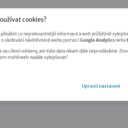
jnost
Pro zájemce o služby
Pro klienty
Pro děti
Vzd
oužívat cookies?
inášet co nejrelevantnější informace a web průběžně vylepšov
e o sledování návštěvnosti webu pomocí
Google Analytics
nebo
na cílení reklamy, ani Vaše data nikam dále neprodáváme. Dov
hom mohli web nadále vylepšovat?
 večer jsem si řekla: „No co,…
Upravit nastavení
sem si řekla: „No co, tak jsou dvě.