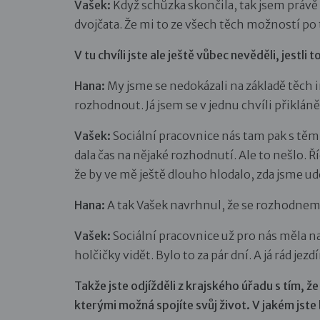
Vašek:
Když schůzka skončila, tak jsem právě 
dvojčata. Že mi to ze všech těch možností po
V tu chvíli jste ale ještě vůbec nevěděli, jestli 
Hana:
My jsme se nedokázali na základě těch i
rozhodnout. Já jsem se v jednu chvíli přikláněl
Vašek:
Sociální pracovnice nás tam pak s tě
dala čas na nějaké rozhodnutí. Ale to nešlo. Ř
že by ve mě ještě dlouho hlodalo, zda jsme ud
Hana:
A tak Vašek navrhnul, že se rozhodneme
Vašek:
Sociální pracovnice už pro nás měla 
holčičky vidět. Bylo to za pár dní. A já rád jez
Takže jste odjížděli z krajského úřadu s tím, ž
kterými možná spojíte svůj život. V jakém jste 