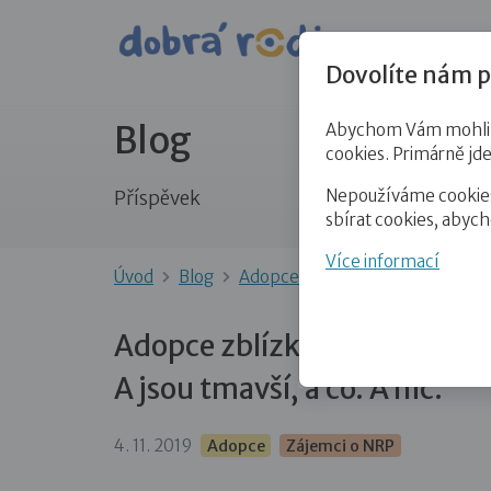
Pro veře
Dovolíte nám p
Blog
Abychom Vám mohli př
cookies. Primárně jd
Nepoužíváme cookies 
Příspěvek
sbírat cookies, abyc
Více informací
Úvod
Blog
Adopce
Adopce zblízka: Jeden
Adopce zblízka: Jeden večer j
A jsou tmavší, a co. A nic.“
4. 11. 2019
Adopce
Zájemci o NRP