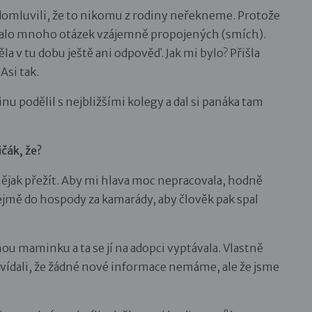
omluvili, že to nikomu z rodiny neřekneme. Protože
ekalo mnoho otázek vzájemně propojených (smích).
a v tu dobu ještě ani odpověď. Jak mi bylo? Přišla
Asi tak.
inu podělil s nejbližšími kolegy a dal si panáka tam
ičák, že?
l nějak přežít. Aby mi hlava moc nepracovala, hodně
ejmě do hospody za kamarády, aby člověk pak spal
ou maminku a ta se jí na adopci vyptávala. Vlastně
vídali, že žádné nové informace nemáme, ale že jsme