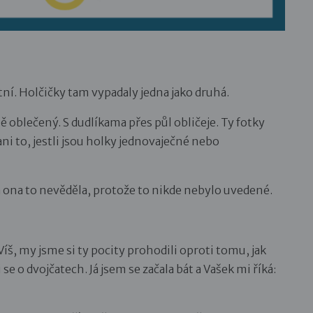
ní. Holčičky tam vypadaly jedna jako druhá.
 oblečený. S dudlíkama přes půl obličeje. Ty fotky
ani to, jestli jsou holky jednovaječné nebo
 a ona to nevěděla, protože to nikde nebylo uvedené.
Víš, my jsme si ty pocity prohodili oproti tomu, jak
 se o dvojčatech. Já jsem se začala bát a Vašek mi říká: