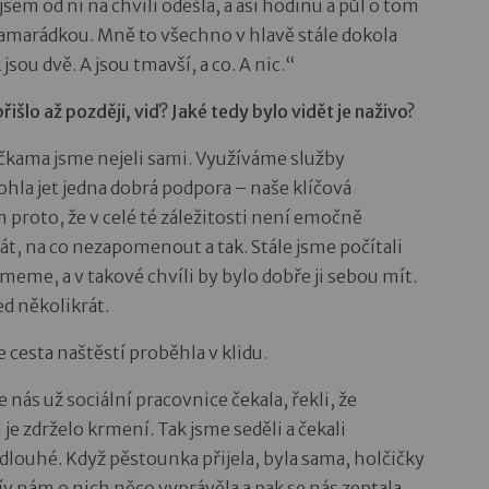
jsem od ní na chvíli odešla, a asi hodinu a půl o tom
amarádkou. Mně to všechno v hlavě stále dokola
jsou dvě. A jsou tmavší, a co. A nic.“
šlo až později, viď? Jaké tedy bylo vidět je naživo?
ičkama jsme nejeli sami. Využíváme služby
hla jet jedna dobrá podpora – naše klíčová
 proto, že v celé té záležitosti není emočně
ptát, na co nezapomenout a tak. Stále jsme počítali
jmeme, a v takové chvíli by bylo dobře ji sebou mít.
d několikrát.
e cesta naštěstí proběhla v klidu.
nás už sociální pracovnice čekala, řekli, že
je zdrželo krmení. Tak jsme seděli a čekali
dlouhé. Když pěstounka přijela, byla sama, holčičky
v nám o nich něco vyprávěla a pak se nás zeptala,