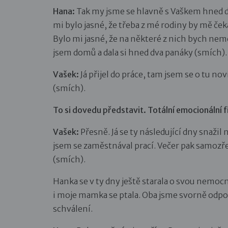
Hana:
Tak my jsme se hlavně s Vaškem hned d
mi bylo jasné, že třeba z mé rodiny by mě č
Bylo mi jasné, že na některé z nich bych neměl
jsem domů a dala si hned dva panáky (smích). 
Vašek:
Já přijel do práce, tam jsem se o tu nov
(smích).
To si dovedu představit. Totální emocionální f
Vašek:
Přesně. Já se ty následující dny snaži
jsem se zaměstnával prací. Večer pak samozř
(smích).
Hanka se v ty dny ještě starala o svou nemocn
i moje mamka se ptala. Oba jsme svorně odpo
schválení.