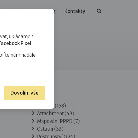
ělávání
O nás
Blog
Kontakty
at, ukládáme si
Facebook Pixel
.
olíte nám nadále
Dovolím vše
Rubriky
Adopce
(158)
Attachment
(43)
Mapování PPPD
(7)
Ostatní
(33)
Pěstounství
(124)