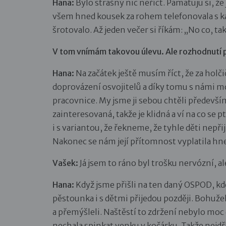
Hana:
Bylo strašný nic neříct. Pamatuju si, že 
všem hned kousek za rohem telefonovala s k
šrotovalo. Až jeden večer si říkám: „No co, tak 
V tom vnímám takovou úlevu. Ale rozhodnutí při
Hana:
Na začátek ještě musím říct, že za holč
doprovázení osvojitelů a díky tomu s námi mo
pracovnice. My jsme ji sebou chtěli především
zainteresovaná, takže je klidná a ví na co se 
i s variantou, že řekneme, že tyhle děti nepři
Nakonec se nám její přítomnost vyplatila hne
Vašek:
Já jsem to ráno byl trošku nervózní, al
Hana:
Když jsme přišli na ten daný OSPOD, kde 
pěstounka i s dětmi přijedou později. Bohužel 
a přemýšleli. Naštěstí to zdržení nebylo moc 
nechala spinkat venku v kočárku. Takže nejdří