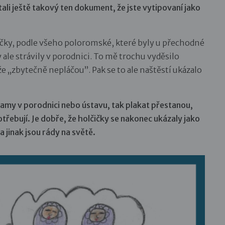
tali ještě takový ten dokument, že jste vytipovaní jako
ičky, podle všeho poloromské, které byly u přechodné
ale strávily v porodnici. To mě trochu vyděsilo
 že „zbytečně nepláčou”. Pak se to ale naštěstí ukázalo
samy v porodnici nebo ústavu, tak plakat přestanou,
třebují. Je dobře, že holčičky se nakonec ukázaly jako
 jinak jsou rády na světě.