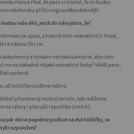
venku Hance říkal, že jsem si myslel, že to budou
 tom telefonátu přišlo nejpravděpodobnější.
to budou vaše děti, jestli do toho jdete, že?
nformací ze spisu, a hlavně těch nekvalitních fotek,
a i k názoru říct ne.
mi dokumenty a fotkami nechala samotné, aby nám
íct ne na základně nějaké nekvalitní fotky? Věděl jsem,
ělali správně.
, až holčičky uvidíme naživo.
naštěstí připravený možný termín, kdy můžeme
dím na výlety i přes půl republiky (smích).
e za pár dní se pojedete podívat na dvě holčičky, se
byli rozpoložení?