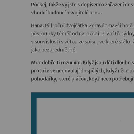
Počkej, takže vy jste s dopisem o zařazení dos
vhodní budoucí osvojitelé pro…
Hana:
Půlroční dvojčátka. Zdravé tmavší holč
pěstounky téměř od narození. První tři týdny 
v souvislosti s větou ze spisu, ve které stálo,
jako bezpředmětné.
Moc dobře ti rozumím. Když jsou děti dlouho 
protože se nedovolají dospělých, když něco po
pohodářky, které pláčou, když něco potřebují a