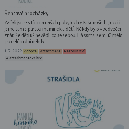
Šeptavé procházky
Začali jsme s tím na našich pobytech v Krkonoších. Jezdili
jsme tam s partou maminek a dětí. Někdy bylo vpodvečer
znát, že děti už nevědí, co se sebou. I já sama jsem už měla
po celém dni někdy…
1. 7. 2022
Adopce
Attachment
Pěstounství
# attachmentové hry