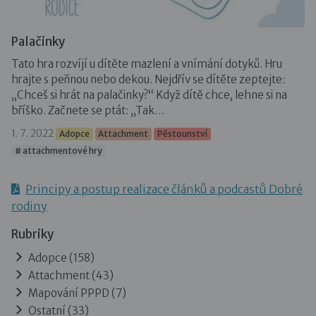
Palačinky
Tato hra rozvíjí u dítěte mazlení a vnímání dotyků. Hru
hrajte s peřinou nebo dekou. Nejdřív se dítěte zeptejte:
„Chceš si hrát na palačinky?“ Když dítě chce, lehne si na
bříško. Začnete se ptát: „Tak…
1. 7. 2022
Adopce
Attachment
Pěstounství
# attachmentové hry
Principy a postup realizace článků a podcastů Dobré
rodiny
Rubriky
Adopce
(158)
Attachment
(43)
Mapování PPPD
(7)
Ostatní
(33)