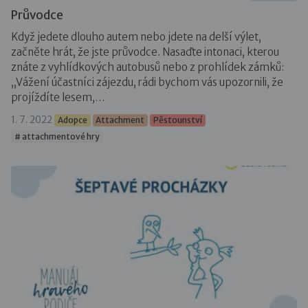
Průvodce
Když jedete dlouho autem nebo jdete na delší výlet,
začněte hrát, že jste průvodce. Nasaďte intonaci, kterou
znáte z vyhlídkových autobusů nebo z prohlídek zámků:
„Vážení účastníci zájezdu, rádi bychom vás upozornili, že
projíždíte lesem,…
1. 7. 2022
Adopce
Attachment
Pěstounství
# attachmentové hry