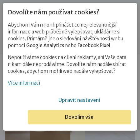
Dovolíte nám používat cookies?
Abychom Vám mohli přinášet co nejrelevantnější
Blog
informace a web průběžně vylepšovat, ukládáme si
cookies. Primárně jde o sledování návštěvnosti webu
Štítek:
attachmentové hry
pomocí
Google Analytics
nebo
Facebook Pixel
.
Nepoužíváme cookies na cílení reklamy, ani Vaše data
Úvod
Blog
attachmentové hry
nikam dále neprodáváme. Dovolíte nám nadále sbírat
cookies, abychom mohli web nadále vylepšovat?
Více informací
Upravit nastavení
Dovolím vše