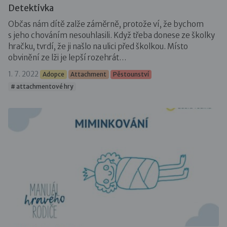
Detektivka
Občas nám dítě zalže záměrně, protože ví, že bychom
s jeho chováním nesouhlasili. Když třeba donese ze školky
hračku, tvrdí, že ji našlo na ulici před školkou. Místo
obvinění ze lži je lepší rozehrát…
1. 7. 2022
Adopce
Attachment
Pěstounství
# attachmentové hry