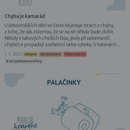
Chyba je kamarád
U úzkostnějších dětí se často objevuje strach z chyby,
z toho, že nás zklamou, že se na ně někdo bude zlobit.
Někdy v takových chvílích lžou, jindy při sebemenší
chybičce propadají zoufalství nebo vzteku. U takových…
1. 7. 2022
Adopce
Attachment
Pěstounství
# attachmentové hry