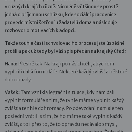
v různých krajích různě. Nicméně většinou se prostě
jedná o příjemnou schůzku, kde sociální pracovnice
provede místní šetření u žadatelů doma a následuje
rozhovor o motivacích k adopci.
Takže touhle částí schvalovacího procesu jste úspěšně
prošli a pak už tedy byl váš spis předán na krajský úřad?
Hana:
Přesně tak. Na kraji po nás chtěli, abychom
vyplnili další formuláře. Některé každý zvlášť a některé
dohromady.
Vašek:
Tam vznikla legrační situace, kdy nám dali
vyplnit formuláře s tím, že tyhle máme vyplnit každý
zvlášť a tenhle dohromady. Po odevzdání nám ale ten
poslední vrátili s tím, že ho máme také vyplnit každý
zvlášť, a to i přes to, že to opravdu nedávalo smysl,
a hlavně tam bylo velkým písmem napsáno: Žadatelé