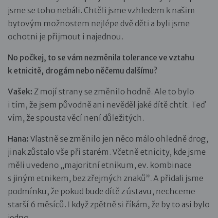
jsme se toho nebáli. Chtěli jsme vzhledem k našim
bytovým možnostem nejlépe dvě děti a byli jsme
ochotni je přijmout i najednou.
No počkej, to se vám nezměnila tolerance ve vztahu
k etnicitě, drogám nebo něčemu dalšímu?
Vašek:
Z mojí strany se změnilo hodně. Ale to bylo
i tím, že jsem původně ani nevěděl jaké dítě chtít. Teď
vím, že spousta věcí není důležitých.
Hana:
Vlastně se změnilo jen něco málo ohledně drog,
jinak zůstalo vše při starém. Včetně etnicity, kde jsme
měli uvedeno „majoritní etnikum, ev. kombinace
s jiným etnikem, bez zřejmých znaků”. A přidali jsme
podmínku, že pokud bude dítě z ústavu, nechceme
starší 6 měsíců. I když zpětně si říkám, že by to asi bylo
jedno…