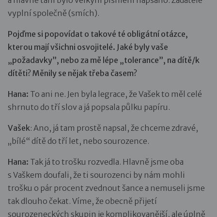
vyplní společně (smích).
Pojďme si popovídat o takové té obligátní otázce,
kterou mají všichni osvojitelé. Jaké byly vaše
„požadavky”, nebo za mě lépe „tolerance”, na dítě/k
dítěti? Měnily se nějak třeba časem?
Hana:
To ani ne. Jen byla legrace, že Vašek to měl celé
shrnuto do tří slov a já popsala půlku papíru.
Vašek
: Ano, já tam prostě napsal, že chceme zdravé,
„bílé“ dítě do tří let, nebo sourozence.
Hana:
Tak já to trošku rozvedla. Hlavně jsme oba
s Vaškem doufali, že ti sourozenci by nám mohli
trošku o pár procent zvednout šance a nemuseli jsme
tak dlouho čekat. Víme, že obecně přijetí
sourozeneckých skupin je komplikovanější, ale úplně