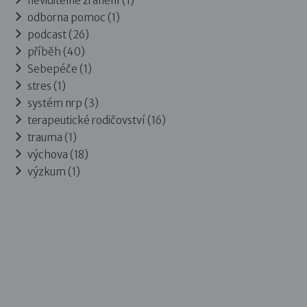
neviditelné zranění (1)
odborna pomoc (1)
podcast (26)
příběh (40)
Sebepéče (1)
stres (1)
systém nrp (3)
terapeutické rodičovství (16)
trauma (1)
výchova (18)
výzkum (1)