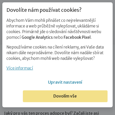
Dovolíte nám používat cookies?
Abychom Vám mohli přinášet co nejrelevantnější
Blog
informace a web průběžně vylepšovat, ukládáme si
cookies. Primárně jde o sledování návštěvnosti webu
Příspěvek
pomocí
Google Analytics
nebo
Facebook Pixel
.
Nepoužíváme cookies na cílení reklamy, ani Vaše data
Úvod
Blog
Adopce
Adopce zblízka: Nevěděl jsem,
nikam dále neprodáváme. Dovolíte nám nadále sbírat
jaké dítě chtít. Teď vím,…
cookies, abychom mohli web nadále vylepšovat?
Adopce zblízka: Nevěděl jsem, jaké
Více informací
dítě chtít. Teď vím, že spousta věcí
Upravit nastavení
není důležitých.
Dovolím vše
4. 11. 2019
Adopce
Zájemci o NRP
Jaký pro vás ten proces adopce byl? Začali jste asi