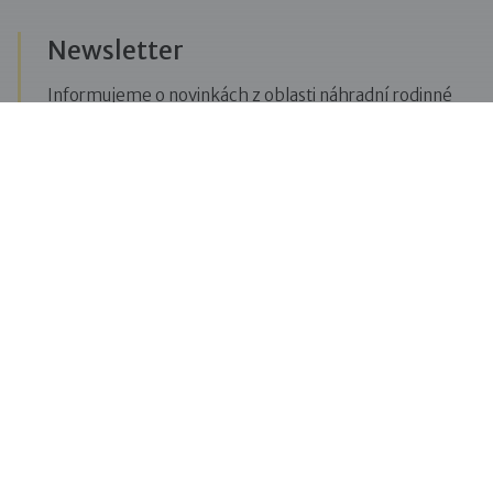
Newsletter
Informujeme o novinkách z oblasti náhradní rodinné
péče, posíláme upozornění na vzdělávací akce či
aktuality z Dobré rodiny.
Přihlásit se k odběru novinek
Menu
Pro veřejnost
Pro zájemce o služby
Pro klienty
Pro děti
Vzdělávání