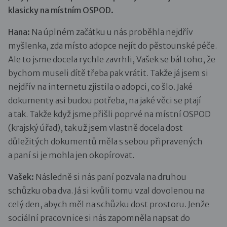
klasicky na místním OSPOD.
Hana:
Na úplném začátku u nás proběhla nejdřív
myšlenka, zda místo adopce nejít do pěstounské péče.
Ale to jsme docela rychle zavrhli, Vašek se bál toho, že
bychom museli dítě třeba pak vrátit. Takže já jsem si
nejdřív na internetu zjistila o adopci, co šlo. Jaké
dokumenty asi budou potřeba, na jaké věci se ptají
a tak. Takže když jsme přišli poprvé na místní OSPOD
(krajský úřad), tak už jsem vlastně docela dost
důležitých dokumentů měla s sebou připravených
a paní si je mohla jen okopírovat.
Vašek:
Následně si nás paní pozvala na druhou
schůzku oba dva. Já si kvůli tomu vzal dovolenou na
celý den, abych měl na schůzku dost prostoru. Jenže
sociální pracovnice si nás zapomněla napsat do