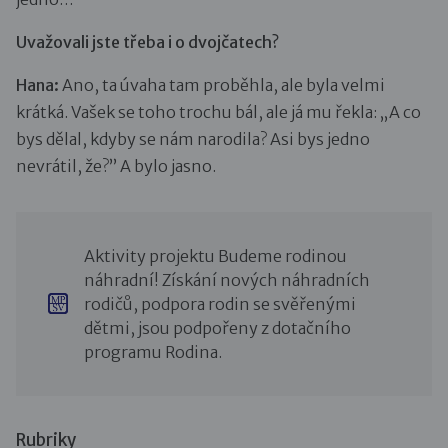
Uvažovali jste třeba i o dvojčatech?
Hana:
Ano, ta úvaha tam proběhla, ale byla velmi
krátká. Vašek se toho trochu bál, ale já mu řekla: „A co
bys dělal, kdyby se nám narodila? Asi bys jedno
nevrátil, že?” A bylo jasno.
Aktivity projektu Budeme rodinou
náhradní! Získání nových náhradních
rodičů, podpora rodin se svěřenými
dětmi, jsou podpořeny z dotačního
programu Rodina.
Rubriky