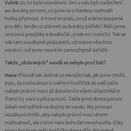
Vašek:
Jo, to bylo srandovní. Oni u nás byli na šetření
asi dva dny po tom, co jsme se s Hankou rozhodli
holky přijmout. A hned se ptali, co už máme koupené
pro děti. Jenže co stihneš za dva dny pořídit? Měli jsme
cestovní postýlky a dvojkočár, jinak nic (smích). Tak se
nás tam soudkyně ptala jestli, už máme všechno
ostatní, což jsme mezitím samozřejmě zařídili.
Takže „obávaných” soudů se nebylo proč bát?
Hana:
Přesně tak. Jediné co nevyšlo tak, jak jsme chtěli,
bylo, že rozhodnutí o svěření holčiček do naší péče
nabylo právní moci až doručením všem účastníkům
řízení (tj. nám a pěstounce). Takže jsme doma potom
čekali netrpělivě na dopisy ze soudu. My jsme po
soudkyni chtěli, aby nabylo právní moci dnem
rozhodnutí, ale v tom nám bohužel nevyhověla. Díky
tomu bychom měli holčičky doma dřív. Nicméně,