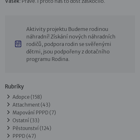
Vašek
: Právě. I proto nás to dost zaskočilo.
Aktivity projektu Budeme rodinou
náhradní! Získání nových náhradních
rodičů, podpora rodin se svěřenými
dětmi, jsou podpořeny z dotačního
programu Rodina.
Rubriky
Adopce
(158)
Attachment
(43)
Mapování PPPD
(7)
Ostatní
(33)
Pěstounství
(124)
PPPD
(47)