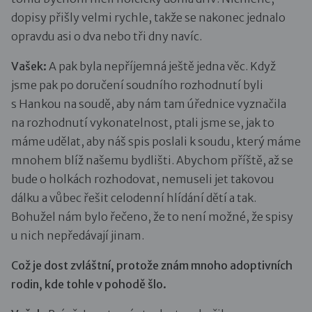
dopisy přišly velmi rychle, takže se nakonec jednalo
opravdu asi o dva nebo tři dny navíc.
Vašek:
A pak byla nepříjemná ještě jedna věc. Když
jsme pak po doručení soudního rozhodnutí byli
s Hankou na soudě, aby nám tam úřednice vyznačila
na rozhodnutí vykonatelnost, ptali jsme se, jak to
máme udělat, aby náš spis poslali k soudu, který máme
mnohem blíž našemu bydlišti. Abychom příště, až se
bude o holkách rozhodovat, nemuseli jet takovou
dálku a vůbec řešit celodenní hlídání dětí a tak.
Bohužel nám bylo řečeno, že to není možné, že spisy
u nich nepředávají jinam.
Což je dost zvláštní, protože znám mnoho adoptivních
rodin, kde tohle v pohodě šlo.