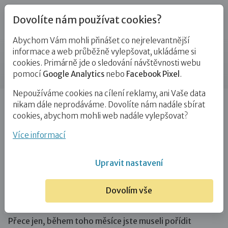
Dovolíte nám používat cookies?
Abychom Vám mohli přinášet co nejrelevantnější
Blog
informace a web průběžně vylepšovat, ukládáme si
cookies. Primárně jde o sledování návštěvnosti webu
Příspěvek
pomocí
Google Analytics
nebo
Facebook Pixel
.
Nepoužíváme cookies na cílení reklamy, ani Vaše data
Úvod
Blog
Adopce
Adopce zblízka: Za nákupy pro
nikam dále neprodáváme. Dovolíte nám nadále sbírat
holky jsme utratili padesát…
cookies, abychom mohli web nadále vylepšovat?
Adopce zblízka: Za nákupy pro holky
Více informací
jsme utratili padesát tisíc!
Upravit nastavení
14. 12. 2019
Adopce
Zájemci o NRP
Dovolím vše
Jak moc vás tohle období zasáhlo z hlediska financí?
Přece jen, během toho měsíce jste museli pořídit