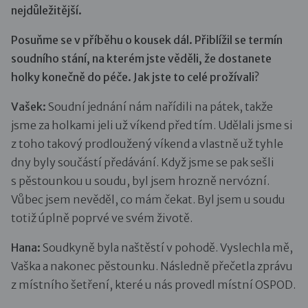
nejdůležitější.
Posuňme se v příběhu o kousek dál. Přiblížil se termín
soudního stání, na kterém jste věděli, že dostanete
holky konečně do péče. Jak jste to celé prožívali?
Vašek:
Soudní jednání nám nařídili na pátek, takže
jsme za holkami jeli už víkend před tím. Udělali jsme si
z toho takový prodloužený víkend a vlastně už tyhle
dny byly součástí předávání. Když jsme se pak sešli
s pěstounkou u soudu, byl jsem hrozně nervózní.
Vůbec jsem nevěděl, co mám čekat. Byl jsem u soudu
totiž úplně poprvé ve svém životě.
Hana:
Soudkyně byla naštěstí v pohodě. Vyslechla mě,
Vaška a nakonec pěstounku. Následně přečetla zprávu
z místního šetření, které u nás provedl místní OSPOD.