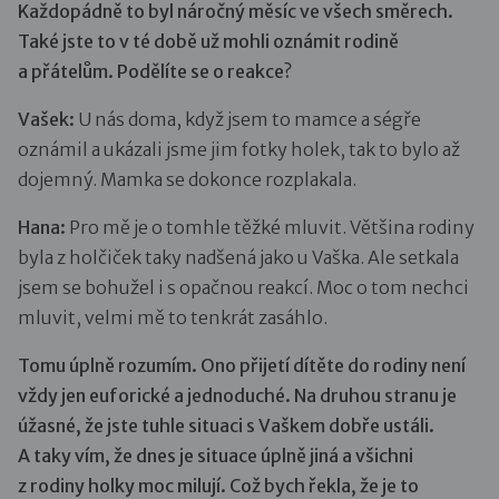
Každopádně to byl náročný měsíc ve všech směrech.
Také jste to v té době už mohli oznámit rodině
a přátelům. Podělíte se o reakce?
Vašek:
U nás doma, když jsem to mamce a ségře
oznámil a ukázali jsme jim fotky holek, tak to bylo až
dojemný. Mamka se dokonce rozplakala.
Hana:
Pro mě je o tomhle těžké mluvit. Většina rodiny
byla z holčiček taky nadšená jako u Vaška. Ale setkala
jsem se bohužel i s opačnou reakcí. Moc o tom nechci
mluvit, velmi mě to tenkrát zasáhlo.
Tomu úplně rozumím. Ono přijetí dítěte do rodiny není
vždy jen euforické a jednoduché. Na druhou stranu je
úžasné, že jste tuhle situaci s Vaškem dobře ustáli.
A taky vím, že dnes je situace úplně jiná a všichni
z rodiny holky moc milují. Což bych řekla, že je to