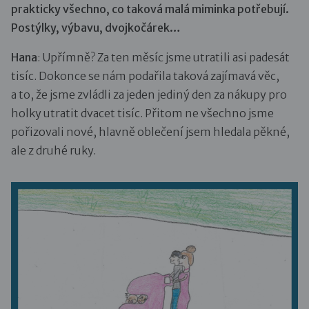
prakticky všechno, co taková malá miminka potřebují.
Postýlky, výbavu, dvojkočárek…
Hana
: Upřímně? Za ten měsíc jsme utratili asi padesát
tisíc. Dokonce se nám podařila taková zajímavá věc,
a to, že jsme zvládli za jeden jediný den za nákupy pro
holky utratit dvacet tisíc. Přitom ne všechno jsme
pořizovali nové, hlavně oblečení jsem hledala pěkné,
ale z druhé ruky.