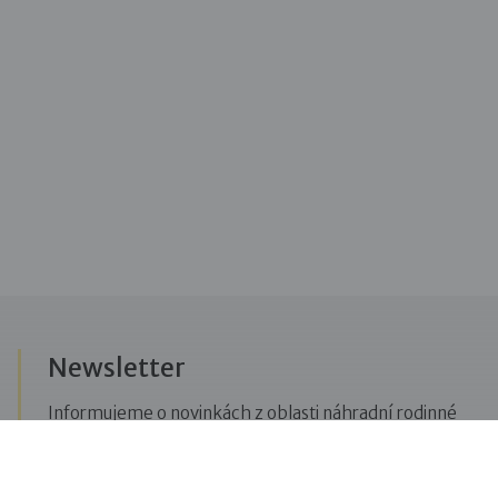
Newsletter
Informujeme o novinkách z oblasti náhradní rodinné
péče, posíláme upozornění na vzdělávací akce či
aktuality z Dobré rodiny.