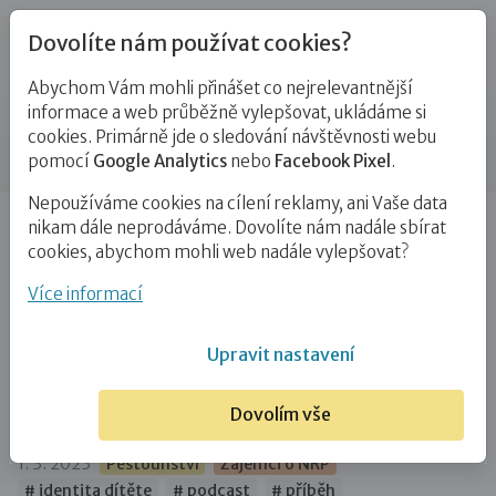
Dovolíte nám používat cookies?
Abychom Vám mohli přinášet co nejrelevantnější
Blog
informace a web průběžně vylepšovat, ukládáme si
cookies. Primárně jde o sledování návštěvnosti webu
Příspěvek
pomocí
Google Analytics
nebo
Facebook Pixel
.
Nepoužíváme cookies na cílení reklamy, ani Vaše data
Úvod
Blog
Pěstounství
Bylo to jako bych konečně
nikam dále neprodáváme. Dovolíte nám nadále sbírat
vyšla ze své ulity,…
cookies, abychom mohli web nadále vylepšovat?
Bylo to jako bych konečně vyšla ze své
Více informací
ulity, ve které jsem roky byla.
Upravit nastavení
Najednou jsem cítila lítost nad sebou
a taky lítost nad celou tou situací
Dovolím vše
1. 3. 2023
Pěstounství
Zájemci o NRP
# identita dítěte
# podcast
# příběh