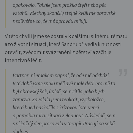
opakovalo. Takhle jsem prožila čtyři nebo pět
vztahů. Všechny skončily stejně kvůli mé obrovské
nedůvěře v to, že mě opravdu milují.
V této chvíli jsme se dostaly k dalšímu silnému tématu
a to životní situaci, která Sandru přivedla k nutnosti
otevřít, zvědomit svá zranění z dětství a začít je
intenzivně léčit.
Partner mi emailem napsal, že ode mě odchází.
V té době jsme spolu měli dvě malé děti. Pro mě to
byl obrovský šok, úplně jsem cítila, jako bych
zamrzla. Zavolala jsem tenkrát psycholožce,
která hned naskočila s krizovou intervencí
a pomohla mi tu situaci zvládnout. Následně jsem
s ní každý den pracovala v terapii. Pracuji na sobě
dodnes.