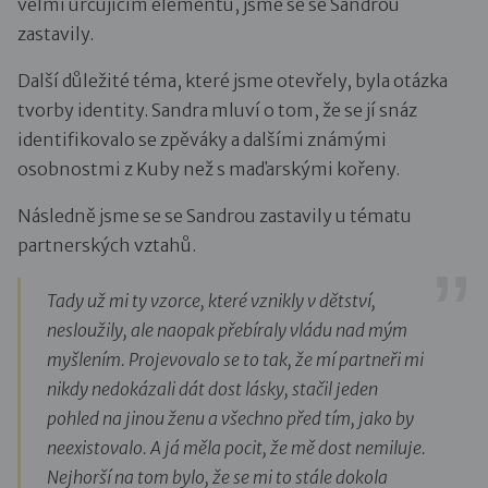
velmi určujícím elementu, jsme se se Sandrou
zastavily.
Další důležité téma, které jsme otevřely, byla otázka
tvorby identity. Sandra mluví o tom, že se jí snáz
identifikovalo se zpěváky a dalšími známými
osobnostmi z Kuby než s maďarskými kořeny.
Následně jsme se se Sandrou zastavily u tématu
partnerských vztahů.
Tady už mi ty vzorce, které vznikly v dětství,
nesloužily, ale naopak přebíraly vládu nad mým
myšlením. Projevovalo se to tak, že mí partneři mi
nikdy nedokázali dát dost lásky, stačil jeden
pohled na jinou ženu a všechno před tím, jako by
neexistovalo. A já měla pocit, že mě dost nemiluje.
Nejhorší na tom bylo, že se mi to stále dokola