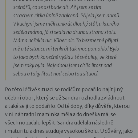
scénářů, co se asi bude dít. Až jsem se tím
strachem cítila úplně zahlcená. Přijela jsem domů.
V kuchyni jsme měli tenkrát dlouhý stůl, u kterého
seděla máma, já si sedla na druhou stranu stolu.
Máma neřekla nic. Vůbec nic. To bezmezné přijetí
mě a té situace mi tenkrát tak moc pomohlo! Bylo
to jako bych konečně vyšla z té své ulity, ve které
jsem roky byla. Najednou jsem cítila lítost nad
sebou a taky lítost nad celou tou situací.
Po této léčivé situaci se rodičům podařilo najít jiný
učební obor, který se už Sandra rozhodla zvládnout
a také se jí to podařilo. Od té doby, díky důvěře, kterou
v ni náhradní maminka měla a do dneška má, se
všechno začalo lepšit. Sandra udělala následně
i maturitu a dnes studuje vysokou školu. U důvěry, jako