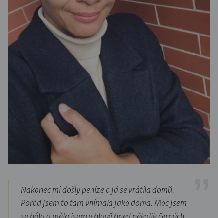
Nakonec mi došly peníze a já se vrátila domů.
Pořád jsem to tam vnímala jako doma. Moc jsem
se bála a měla jsem v hlavě hned několik černých