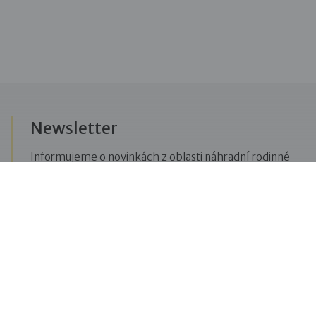
Newsletter
Informujeme o novinkách z oblasti náhradní rodinné
péče, posíláme upozornění na vzdělávací akce či
aktuality z Dobré rodiny.
Přihlásit se k odběru novinek
Menu
Pro veřejnost