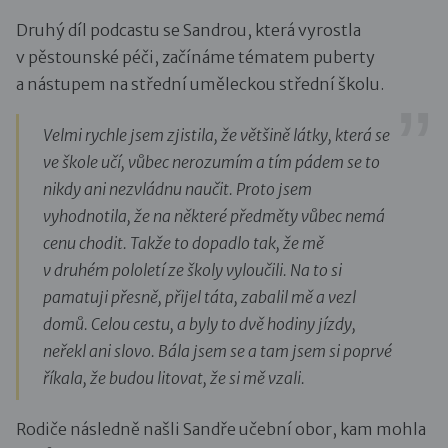
Druhý díl podcastu se Sandrou, která vyrostla
v pěstounské péči, začínáme tématem puberty
a nástupem na střední uměleckou střední školu.
Velmi rychle jsem zjistila, že většině látky, která se
ve škole učí, vůbec nerozumím a tím pádem se to
nikdy ani nezvládnu naučit. Proto jsem
vyhodnotila, že na některé předměty vůbec nemá
cenu chodit. Takže to dopadlo tak, že mě
v druhém pololetí ze školy vyloučili. Na to si
pamatuji přesně, přijel táta, zabalil mě a vezl
domů. Celou cestu, a byly to dvě hodiny jízdy,
neřekl ani slovo. Bála jsem se a tam jsem si poprvé
říkala, že budou litovat, že si mě vzali.
Rodiče následně našli Sandře učební obor, kam mohla