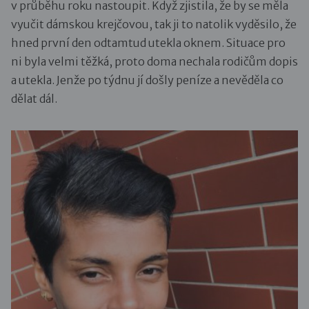
v průběhu roku nastoupit. Když zjistila, že by se měla
vyučit dámskou krejčovou, tak ji to natolik vyděsilo, že
hned první den odtamtud utekla oknem. Situace pro
ni byla velmi těžká, proto doma nechala rodičům dopis
a utekla. Jenže po týdnu jí došly peníze a nevěděla co
dělat dál.