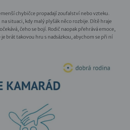
bemenší chybičce propadají zoufalství nebo vzteku.
a situaci, kdy malý plyšák něco rozbije. Dítě hraje
če očekává, čeho se bojí. Rodič naopak přehrává emoce,
é je brát takovou hru s nadsázkou, abychom se při ní