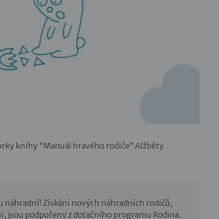
rky knihy “Manuál hravého rodiče” Alžběty
u náhradní! Získání nových náhradních rodičů,
i, jsou podpořeny z dotačního programu Rodina.