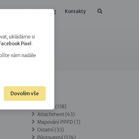
ělávání
O nás
Blog
Kontakty
at, ukládáme si
Facebook Pixel
.
olíte nám nadále
Dovolím vše
Rubriky
Adopce
(158)
Attachment
(43)
Mapování PPPD
(7)
Ostatní
(33)
Pěstounství
(124)