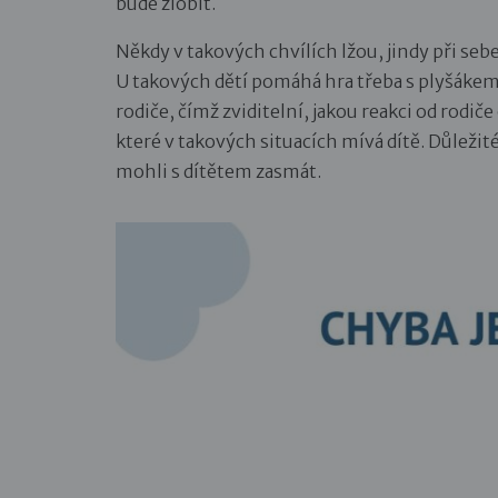
bude zlobit.
Někdy v takových chvílích lžou, jindy při se
U takových dětí pomáhá hra třeba s plyšákem n
rodiče, čímž zviditelní, jakou reakci od rodi
které v takových situacích mívá dítě. Důležit
mohli s dítětem zasmát.