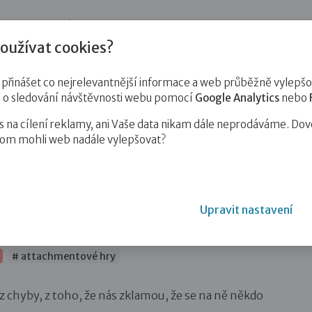
jnost
Pro zájemce o služby
Pro klienty
Pro děti
Vzd
oužívat cookies?
inášet co nejrelevantnější informace a web průběžně vylepšov
e o sledování návštěvnosti webu pomocí
Google Analytics
nebo
na cílení reklamy, ani Vaše data nikam dále neprodáváme. Dov
hom mohli web nadále vylepšovat?
Upravit nastavení
# attachmentové hry
 z chyby, z toho, že nás zklamou, že se na ně někdo