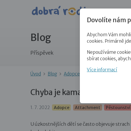
Pro veře
Dovolíte nám p
Blog
Abychom Vám mohli př
cookies. Primárně jd
Nepoužíváme cookies 
Příspěvek
sbírat cookies, abyc
Více informací
Úvod
Blog
Adopce
Chyba je kamarád
Chyba je kamarád
1. 7. 2022
Adopce
Attachment
Pěstounství
U úzkostnějších dětí se často objevuje strach