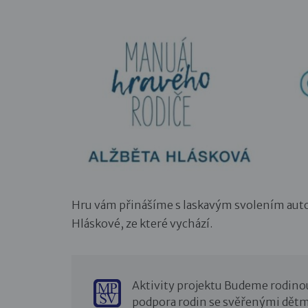
Hru vám přinášíme s laskavým svolením auto
Hláskové, ze které vychází.
Aktivity projektu Budeme rodino
podpora rodin se svěřenými dětm