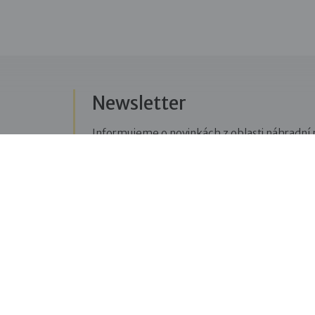
Newsletter
Informujeme o novinkách z oblasti náhradní r
Přihlásit se k odběru novinek
Menu
Sledujte n
Pro veřejnost
Fac
pravi
Pro zájemce o služby
oblas
Pro klienty