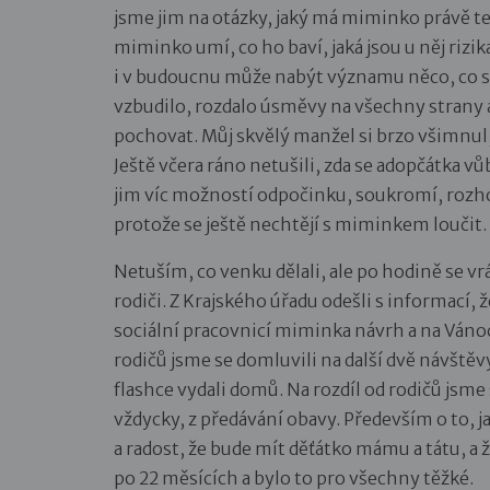
jsme jim na otázky, jaký má miminko právě te
miminko umí, co ho baví, jaká jsou u něj rizik
i v budoucnu může nabýt významu něco, co s
vzbudilo, rozdalo úsměvy na všechny strany 
pochovat. Můj skvělý manžel si brzo všimnul
Ještě včera ráno netušili, zda se adopčátka vů
jim víc možností odpočinku, soukromí, rozhodl
protože se ještě nechtějí s miminkem loučit.
Netuším, co venku dělali, ale po hodině se vrá
rodiči. Z Krajského úřadu odešli s informací,
sociální pracovnicí miminka návrh a na Ván
rodičů jsme se domluvili na další dvě návštěvy
flashce vydali domů. Na rozdíl od rodičů jsme
vždycky, z předávání obavy. Především o to, j
a radost, že bude mít děťátko mámu a tátu, a 
po 22 měsících a bylo to pro všechny těžké.