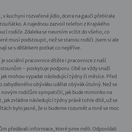
, v kuchyni rozvařené jídlo, dcera na gauči přebírala
stouňátko. A najednou zazvoil telefon z Krajského
ucí rodiče. Zdaleka se neumím vcítit do všeho, co
eré musí podstoupit, než se stanou rodiči. Jsem si ale
mají se s děťátkem potkat co nejdříve.
je sociální pracovnice dítěte i pracovnice z naší
pěstounům – poskytuje podporu. Obě se vždy snaží
jak mohou vypadat následující týdny či měsíce. Před
ho zabydleného obýváku udělat obývák útulný. Než se
e novým rodičům sympatičtí, jak bude miminko na
, jak zvládne následující týdny právě tohle dítě, už se
větách bylo jasné, že si budeme rozumět a mně se moc
m předávali informace, které jsme měli. Odpovídali