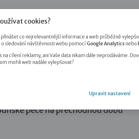
jnost
Pro zájemce o služby
Pro klienty
Pro děti
Vzd
oužívat cookies?
inášet co nejrelevantnější informace a web průběžně vylepšov
e o sledování návštěvnosti webu pomocí
Google Analytics
nebo
na cílení reklamy, ani Vaše data nikam dále neprodáváme. Dov
hom mohli web nadále vylepšovat?
 děláš? Já už…
Upravit nastavení
š? Já už patřím jinam.“ aneb
ounské péče na přechodnou dobu