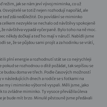
ď režim, jak se nám jeví vývoj miminka, co už
a. Osvojitelé se totiž nejen rozhodují napořád, ale
e teď zdá nedůležité. Do povídání se miminko
a celkem nezvykle se nechalo od návštěvy spokojeně
, že návštěva vypadá vyčerpaně. Bylo toho na ně moc.
bec někdy dočkají a teď ho mají v náručí. Nabídli jsme
i se, že se půjdou sami projít a za hodinku se vrátí,
tili plní energie a rozhodnutí stát se co nejrychleji
 že pokud se rozhodnou o dítě požádat, tak sepíšou se
oce budou doma ve třech. Podle časových možností
 v následujících dnech a rodiče se s fotkami na
 se my i miminko výborně vyspali. Měli jsme, jako
ak to zvládne miminko. Ty vysoce převážila úleva
že je bude mít brzo. Minulé pěstouně jsme předávali