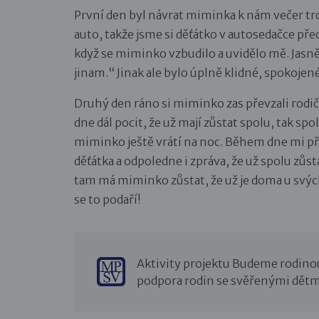
První den byl návrat miminka k nám večer tr
auto, takže jsme si děťátko v autosedačce př
když se miminko vzbudilo a uvidělo mě. Jasně 
jinam.“ Jinak ale bylo úplně klidné, spokojené
Druhý den ráno si miminko zas převzali rodi
dne dál pocit, že už mají zůstat spolu, tak s
miminko ještě vrátí na noc. Během dne mi př
děťátka a odpoledne i zpráva, že už spolu zůsta
tam má miminko zůstat, že už je doma u svých
se to podaří!
Aktivity projektu Budeme rodino
podpora rodin se svěřenými dětm