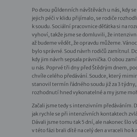
Po dvou půldenních návštěvách u nás, kdy se
jejich péči v klidu přijímalo, se rodiče roz
k soudu. Sociální pracovnice děťátka si na roz
vyhoví, takže jsme se domluvili, že intenzi
až budeme vědět, že opravdu můžeme. Vánoce s
bylo správné. Soud návrh rodičů zamítnul. Do
kdy jim návrh sepsala právnička. O obou zam
u nás. Poprvé tři dny před Štědrým dnem, po
chvíle celého předávání. Soudce, který mimi
stanovil termín řádného soudu již za 3 týdny,
rozhodnutí hned vykonatelné a my jsme mohl
Začali jsme tedy s intenzivním předáváním. Do
jak rychle se při intenzívních kontaktech zvl
Dávali jsme tomu tak 5 dní, ale nakonec šlo v
v této fázi brali dítě na celý den a vraceli ho 