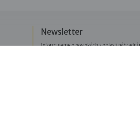
Newsletter
Informujeme o novinkách z oblasti náhradní r
Přihlásit se k odběru novinek
Menu
Sledujte n
Pro veřejnost
Fac
pravi
Pro zájemce o služby
oblas
Pro klienty
Blo
Pro děti
příbě
Vzdělávání