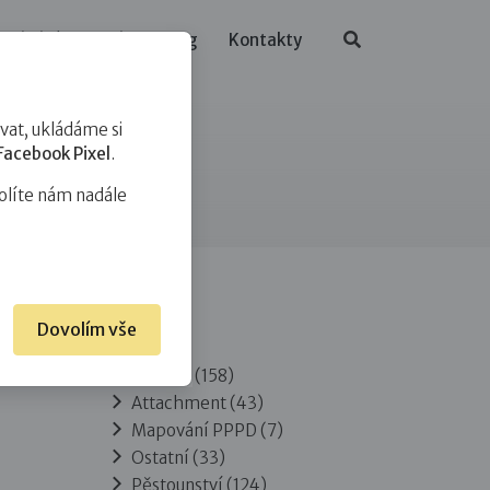
ělávání
O nás
Blog
Kontakty
at, ukládáme si
Facebook Pixel
.
olíte nám nadále
Dovolím vše
Rubriky
Adopce
(158)
Attachment
(43)
Mapování PPPD
(7)
Ostatní
(33)
Pěstounství
(124)