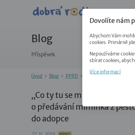
Pro veře
Dovolíte nám p
Blog
Abychom Vám mohli př
cookies. Primárně jd
Nepoužíváme cookies 
Příspěvek
sbírat cookies, abyc
Více informací
Úvod
Blog
PPPD
„Co ty tu se mnou ještě
„Co ty tu se mnou ještě dělá
o předávání miminka z pěst
do adopce
27. 11. 2019
PPPD