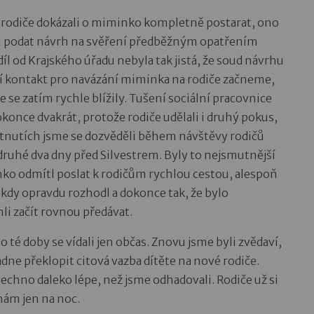
 rodiče dokázali o miminko kompletně postarat, ono
hodli podat návrh na svěření předběžným opatřením
díl od Krajského úřadu nebyla tak jistá, že soud návrhu
vní kontakt pro navázání miminka na rodiče začneme,
e zatím rychle blížily. Tušení sociální pracovnice
konce dvakrát, protože rodiče udělali i druhý pokus,
ítnutích jsme se dozvěděli během návštěvy rodičů
druhé dva dny před Silvestrem. Byly to nejsmutnější
nko odmítl poslat k rodičům rychlou cestou, alespoň
 kdy opravdu rozhodl a dokonce tak, že bylo
i začít rovnou předávat.
 té doby se vídali jen občas. Znovu jsme byli zvědaví,
ádne překlopit citová vazba dítěte na nové rodiče.
šechno daleko lépe, než jsme odhadovali. Rodiče už si
k nám jen na noc.