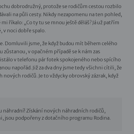
ochu dobrodružný, protože se rodičům cestou rozbilo
edávali na půli cesty. Nikdy nezapomenu na ten pohled,
mi říkalo: „Co ty tu se mnou ještě děláš? Já už patřím
, v noci dobře spalo.
če. Domluvili jsme, že když budou mít během celého
polu zůstanou, v opačném případě se k nám zas
istálo v telefonu pár fotek spokojeného nebo spícího
nou napořád. Již za dva dny jsme tedy všichni cítili, že
 nových rodičů. Je to vždycky obrovský zázrak, když
u náhradní! Získání nových náhradních rodičů,
i, jsou podpořeny z dotačního programu Rodina.