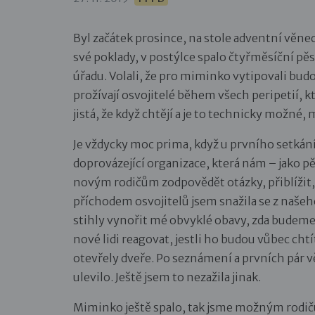
Byl začátek prosince, na stole adventní věnec
své poklady, v postýlce spalo čtyřměsíční pě
úřadu. Volali, že pro miminko vytipovali budo
prožívají osvojitelé během všech peripetií, kt
jistá, že když chtějí a je to technicky možné, 
Je vždycky moc prima, když u prvního setkání 
doprovázející organizace, která nám – jako 
novým rodičům zodpovědět otázky, přiblížit, 
příchodem osvojitelů jsem snažila se z naše
stihly vynořit mé obvyklé obavy, zda budem
nové lidi reagovat, jestli ho budou vůbec chtít
otevřely dveře. Po seznámení a prvních pár 
ulevilo. Ještě jsem to nezažila jinak.
Miminko ještě spalo, tak jsme možným rodičů