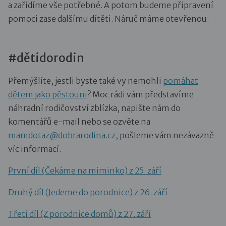
a zařídíme vše potřebné. A potom budeme připravení
pomoci zase dalšímu dítěti. Náruč máme otevřenou.
#dětidorodin
Přemýšlíte, jestli byste také vy nemohli
pomáhat
dětem jako pěstouni
? Moc rádi vám představíme
náhradní rodičovství zblízka, napište nám do
komentářů e-mail nebo se ozvěte na
mamdotaz@dobrarodina.cz,
pošleme vám nezávazně
víc informací.
První díl (Čekáme na miminko) z 25. září
Druhý díl (Jedeme do porodnice) z 26. září
Třetí díl (Z porodnice domů) z 27. září