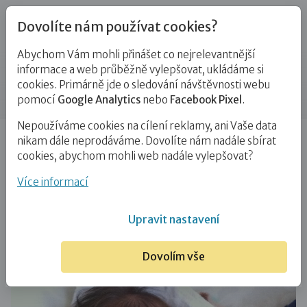
Dovolíte nám používat cookies?
Abychom Vám mohli přinášet co nejrelevantnější
Blog
informace a web průběžně vylepšovat, ukládáme si
cookies. Primárně jde o sledování návštěvnosti webu
Příspěvek
pomocí
Google Analytics
nebo
Facebook Pixel
.
Nepoužíváme cookies na cílení reklamy, ani Vaše data
Úvod
Blog
PPPD
Deník přechodné pěstounky (17):
nikam dále neprodáváme. Dovolíte nám nadále sbírat
A co bude dál?
cookies, abychom mohli web nadále vylepšovat?
Deník přechodné pěstounky (17): A co
Více informací
bude dál?
Upravit nastavení
1. 12. 2017
PPPD
Dovolím vše