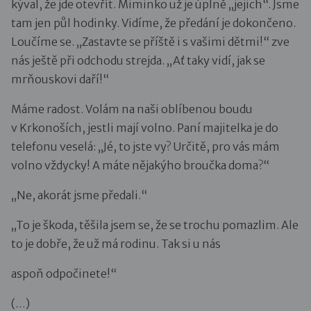
kýval, že jde otevřít. Miminko už je úplně „jejich“. Jsme
tam jen půl hodinky. Vidíme, že předání je dokončeno.
Loučíme se. „Zastavte se příště i s vašimi dětmi!“ zve
nás ještě při odchodu strejda. „Ať taky vidí, jak se
mrňouskovi daří!“
Máme radost. Volám na naši oblíbenou boudu
v Krkonoších, jestli mají volno. Paní majitelka je do
telefonu veselá: „Jé, to jste vy? Určitě, pro vás mám
volno vždycky! A máte nějakýho broučka doma?“
„Ne, akorát jsme předali.“
„To je škoda, těšila jsem se, že se trochu pomazlim. Ale
to je dobře, že už má rodinu. Tak si u nás
aspoň odpočinete!“
(…)