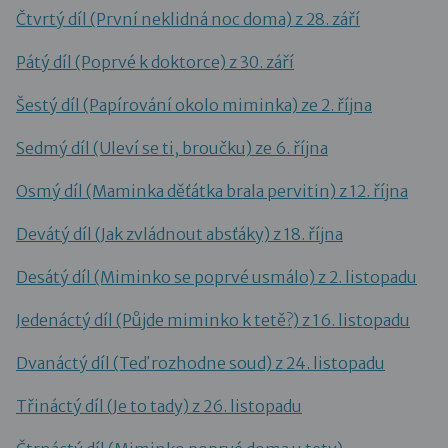
Čtvrtý díl (První neklidná noc doma) z 28. září
Pátý díl (Poprvé k doktorce) z 30. září
Šestý díl (Papírování okolo miminka) ze 2. října
Sedmý díl (Uleví se ti, broučku) ze 6. října
Osmý díl (Maminka děťátka brala pervitin) z 12. října
Devátý díl (Jak zvládnout absťáky) z 18. října
Desátý díl (Miminko se poprvé usmálo) z 2. listopadu
Jedenáctý díl (Půjde miminko k tetě?) z 16. listopadu
Dvanáctý díl (Teď rozhodne soud) z 24. listopadu
Třináctý díl (Je to tady) z 26. listopadu