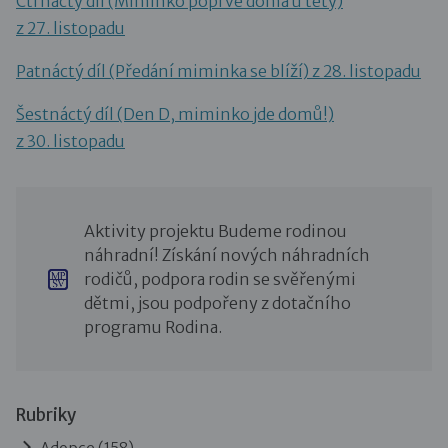
Čtrnáctý díl (Miminko poprvé doma u tety)
z 27. listopadu
Patnáctý díl (Předání miminka se blíží) z 28. listopadu
Šestnáctý díl (Den D, miminko jde domů!)
z 30. listopadu
Aktivity projektu Budeme rodinou
náhradní! Získání nových náhradních
rodičů, podpora rodin se svěřenými
dětmi, jsou podpořeny z dotačního
programu Rodina.
Rubriky