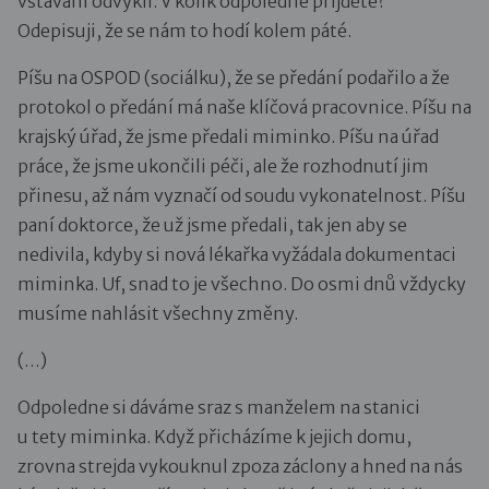
vstávání odvykli. V kolik odpoledne přijdete?“
Odepisuji, že se nám to hodí kolem páté.
Píšu na OSPOD (sociálku), že se předání podařilo a že
protokol o předání má naše klíčová pracovnice. Píšu na
krajský úřad, že jsme předali miminko. Píšu na úřad
práce, že jsme ukončili péči, ale že rozhodnutí jim
přinesu, až nám vyznačí od soudu vykonatelnost. Píšu
paní doktorce, že už jsme předali, tak jen aby se
nedivila, kdyby si nová lékařka vyžádala dokumentaci
miminka. Uf, snad to je všechno. Do osmi dnů vždycky
musíme nahlásit všechny změny.
(…)
Odpoledne si dáváme sraz s manželem na stanici
u tety miminka. Když přicházíme k jejich domu,
zrovna strejda vykouknul zpoza záclony a hned na nás