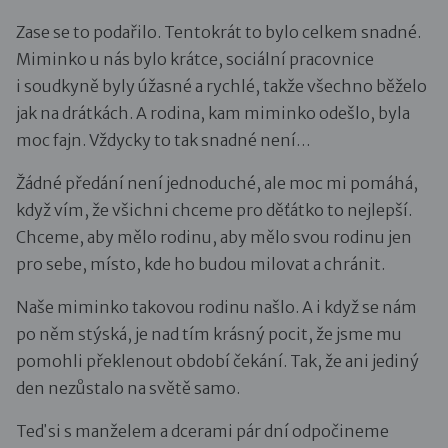
Zase se to podařilo. Tentokrát to bylo celkem snadné.
Miminko u nás bylo krátce, sociální pracovnice
i soudkyně byly úžasné a rychlé, takže všechno běželo
jak na drátkách. A rodina, kam miminko odešlo, byla
moc fajn. Vždycky to tak snadné není…
Žádné předání není jednoduché, ale moc mi pomáhá,
když vím, že všichni chceme pro děťátko to nejlepší.
Chceme, aby mělo rodinu, aby mělo svou rodinu jen
pro sebe, místo, kde ho budou milovat a chránit.
Naše miminko takovou rodinu našlo. A i když se nám
po něm stýská, je nad tím krásný pocit, že jsme mu
pomohli překlenout období čekání. Tak, že ani jediný
den nezůstalo na světě samo.
Teď si s manželem a dcerami pár dní odpočineme