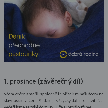
1. prosince (závěrečný díl)
Včera večer jsme šli společně i s přítelem naší dcery na
slavnostní večeři. Předání je vždycky dobré oslavit. Na
večeři jsme se také domluvili, že si prodloužíme