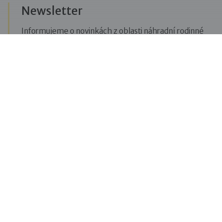
Newsletter
Informujeme o novinkách z oblasti náhradní rodinné
péče, posíláme upozornění na vzdělávací akce či
aktuality z Dobré rodiny.
Přihlásit se k odběru novinek
Menu
Pro veřejnost
Pro zájemce o služby
Pro klienty
Pro děti
Vzdělávání
O nás