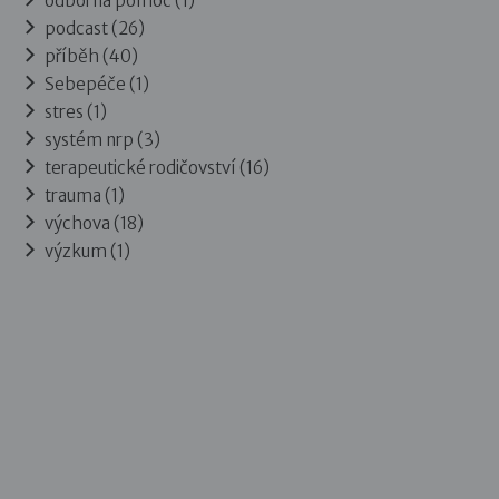
odborna pomoc (1)
podcast (26)
příběh (40)
Sebepéče (1)
stres (1)
systém nrp (3)
terapeutické rodičovství (16)
trauma (1)
výchova (18)
výzkum (1)