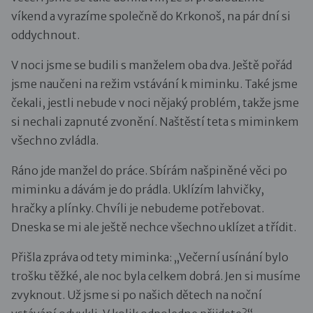
víkend a vyrazíme společně do Krkonoš, na pár dní si
oddychnout.
V noci jsme se budili s manželem oba dva. Ještě pořád
jsme naučeni na režim vstávání k miminku. Také jsme
čekali, jestli nebude v noci nějaký problém, takže jsme
si nechali zapnuté zvonění. Naštěstí teta s miminkem
všechno zvládla.
Ráno jde manžel do práce. Sbírám našpiněné věci po
miminku a dávám je do prádla. Uklízím lahvičky,
hračky a plínky. Chvíli je nebudeme potřebovat.
Dneska se mi ale ještě nechce všechno uklízet a třídit.
Přišla zpráva od tety miminka: „Večerní usínání bylo
trošku těžké, ale noc byla celkem dobrá. Jen si musíme
zvyknout. Už jsme si po našich dětech na noční