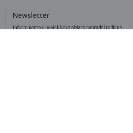
Newsletter
Informujeme o novinkách z oblasti náhradní rodinné
péče, posíláme upozornění na vzdělávací akce či
aktuality z Dobré rodiny.
Přihlásit se k odběru novinek
Menu
Pro veřejnost
Pro zájemce o služby
Pro klienty
Pro děti
Vzdělávání