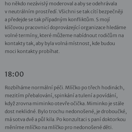
ho někdo nezávislý moderoval a aby se odehrávala
v neutrálním prostředí. Všichni se tak cítí bezpečněji
a předejde se tak případným konfliktům. S mojí
klíčovou pracovnicí doprovázející organizace hledáme
volné termíny, které můžeme nabídnout rodičům na
kontakty tak, aby byla volná místnost, kde budou
moci kontakty probíhat.
18:00
Rozbíháme normální péči. Mlíčko po třech hodinách,
mezitím přebalování, spinkání a tulení a povídání,
když zrovna miminko otevře očička. Miminko je stále
dost neklidné. Bylo trochu nedonošené, je droboučké,
má sotva dvě a půl kila. Po konzultaci s paní doktorkou
měníme mlíčko na mlíčko pro nedonošené děti.