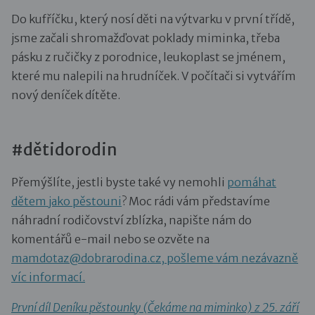
Do kufříčku, který nosí děti na výtvarku v první třídě,
jsme začali shromažďovat poklady miminka, třeba
pásku z ručičky z porodnice, leukoplast se jménem,
které mu nalepili na hrudníček. V počítači si vytvářím
nový deníček dítěte.
#dětidorodin
Přemýšlíte, jestli byste také vy nemohli
pomáhat
dětem jako pěstouni
? Moc rádi vám představíme
náhradní rodičovství zblízka, napište nám do
komentářů e-mail nebo se ozvěte na
mamdotaz@dobrarodina.cz, pošleme vám nezávazně
víc informací.
První díl Deníku pěstounky (Čekáme na miminko) z 25. září