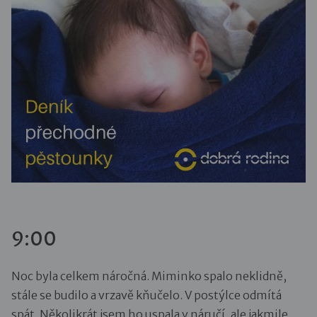
9:00
Noc byla celkem náročná. Miminko spalo neklidně,
stále se budilo a vrzavě kňučelo. V postýlce odmítá
spát. Několikrát jsem ho uspala v náručí, ale jakmile