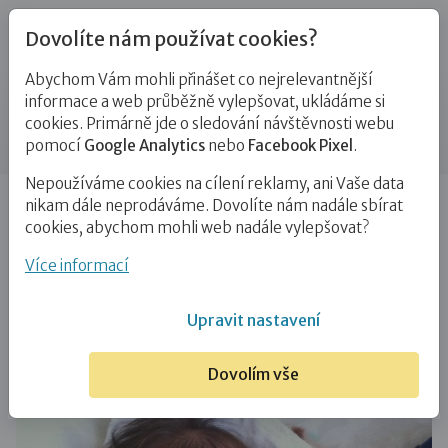
Dovolíte nám používat cookies?
Abychom Vám mohli přinášet co nejrelevantnější
Blog
informace a web průběžně vylepšovat, ukládáme si
cookies. Primárně jde o sledování návštěvnosti webu
Příspěvek
pomocí
Google Analytics
nebo
Facebook Pixel
.
Nepoužíváme cookies na cílení reklamy, ani Vaše data
Úvod
Blog
PPPD
Deník přechodné pěstounky (díl
nikam dále neprodáváme. Dovolíte nám nadále sbírat
4): První neklidná noc doma…
cookies, abychom mohli web nadále vylepšovat?
Deník přechodné pěstounky (díl 4):
Více informací
První neklidná noc doma
Upravit nastavení
28. 9. 2017
PPPD
Dovolím vše