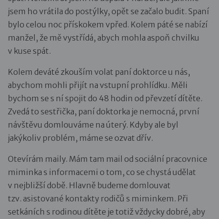
jsem ho vrátila do postýlky, opět se začalo budit. Spaní
bylo celou noc přískokem vpřed. Kolem páté se nabízí
manžel, že mě vystřídá, abych mohla aspoň chvilku
v kuse spát.
Kolem deváté zkouším volat paní doktorce u nás,
abychom mohli přijít na vstupní prohlídku. Měli
bychom se s ní spojit do 48 hodin od převzetí dítěte.
Zvedá to sestřička, paní doktorka je nemocná, první
návštěvu domlouváme na úterý. Kdyby ale byl
jakýkoliv problém, máme se ozvat dřív.
Otevírám maily. Mám tam mail od sociální pracovnice
miminka s informacemi o tom, co se chystá udělat
v nejbližší době. Hlavně budeme domlouvat
tzv. asistované kontakty rodičů s miminkem. Při
setkáních s rodinou dítěte je totiž vždycky dobré, aby