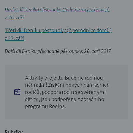
Druhý díl Deníku pěstounky (Jedeme do porodnice)
z 26. září
Třetí díl Deníku pěstounky (Z porodnice domů)
z 27. září
Další díl Deníku přechodné pěstounky: 28. září 2017
Aktivity projektu Budeme rodinou
náhradní! Získání nových náhradních
rodičů, podpora rodin se svěřenými
dětmi, jsou podpořeny z dotačního
programu Rodina.
Rubriky