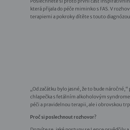
Poslechněte si proto první část inspirativ
která přijala do péče miminko s FAS. V rozho
terapiemi a pokroky dítěte s touto diagnózou
„Od začátku bylo jasné, že to bude náročné,“ 
chlapečka s fetálním alkoholovým syndromem
péči a pravidelnou terapii, ale i obrovskou tr
Proč si poslechnout rozhovor?
Dozvíte se, jaké postupy se Lence osvědčily 