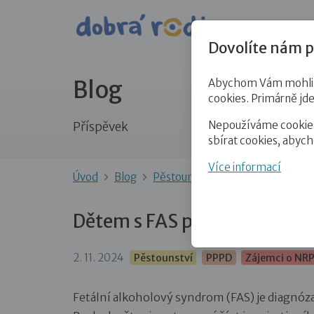
Pro veře
Dovolíte nám p
Blog
Abychom Vám mohli př
cookies. Primárně jd
Nepoužíváme cookies 
Příspěvek
sbírat cookies, abyc
Více informací
Úvod
Blog
Pěstounství
Dětem s FAS přiná
Dětem s FAS přináší individuá
2. 11. 2024
Pěstounství
PPPD
Zájemci o NR
Fetální alkoholový syndrom (FAS) je diagnóz