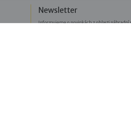
Newsletter
Informujeme o novinkách z oblasti náhradní r
Přihlásit se k odběru novinek
Menu
Sledujte n
Pro veřejnost
Fac
pravi
Pro zájemce o služby
oblas
Pro klienty
Blo
Pro děti
příbě
Vzdělávání
týkaj
O nás
You
Blog