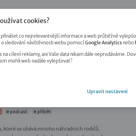
jnost
Pro zájemce o služby
Pro klienty
Pro děti
Vzd
oužívat cookies?
inášet co nejrelevantnější informace a web průběžně vylepšov
e o sledování návštěvnosti webu pomocí
Google Analytics
nebo
na cílení reklamy, ani Vaše data nikam dále neprodáváme. Dov
hom mohli web nadále vylepšovat?
ší individuální péče více, než jsme si…
Upravit nastavení
lní péče více, než jsme si mysleli
P
# podcast
# příběh
a, které se obává mnoho náhradních rodičů.