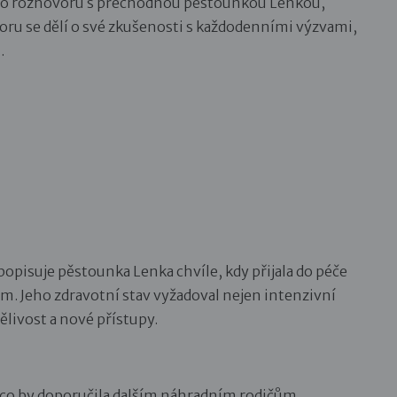
ního rozhovoru s přechodnou pěstounkou Lenkou,
voru se dělí o své zkušenosti s každodenními výzvami,
.
popisuje pěstounka Lenka chvíle, kdy přijala do péče
. Jeho zdravotní stav vyžadoval nejen intenzivní
pělivost a nové přístupy.
a co by doporučila dalším náhradním rodičům.