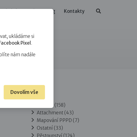
ělávání
O nás
Blog
Kontakty
at, ukládáme si
Facebook Pixel
.
olíte nám nadále
Dovolím vše
Rubriky
Adopce
(158)
Attachment
(43)
Mapování PPPD
(7)
Ostatní
(33)
Pěstounství
(124)