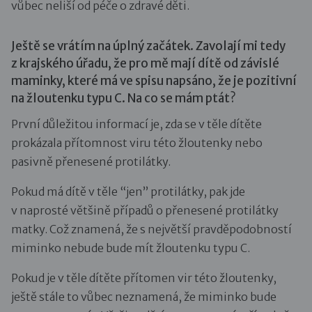
vůbec neliší od péče o zdravé děti.
Ještě se vrátím na úplný začátek. Zavolají mi tedy
z krajského úřadu, že pro mě mají dítě od závislé
maminky, které má ve spisu napsáno, že je pozitivní
na žloutenku typu C. Na co se mám ptát?
První důležitou informací je, zda se v těle dítěte
prokázala přítomnost viru této žloutenky nebo
pasivně přenesené protilátky.
Pokud má dítě v těle “jen” protilátky, pak jde
v naprosté většině případů o přenesené protilátky
matky. Což znamená, že s největší pravděpodobností
miminko nebude bude mít žloutenku typu C.
Pokud je v těle dítěte přítomen vir této žloutenky,
ještě stále to vůbec neznamená, že miminko bude