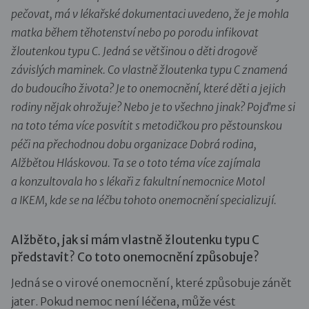
pečovat, má v lékařské dokumentaci uvedeno, že je mohla
matka během těhotenství nebo po porodu infikovat
žloutenkou typu C. Jedná se většinou o děti drogově
závislých maminek. Co vlastně žloutenka typu C znamená
do budoucího života? Je to onemocnění, které děti a jejich
rodiny nějak ohrožuje? Nebo je to všechno jinak? Pojďme si
na toto téma více posvítit s metodičkou pro pěstounskou
péči na přechodnou dobu organizace Dobrá rodina,
Alžbětou Hláskovou. Ta se o toto téma více zajímala
a konzultovala ho s lékaři z fakultní nemocnice Motol
a IKEM, kde se na léčbu tohoto onemocnění specializují.
Alžběto, jak si mám vlastně žloutenku typu C
představit? Co toto onemocnění způsobuje?
Jedná se o virové onemocnění, které způsobuje zánět
jater. Pokud nemoc není léčena, může vést