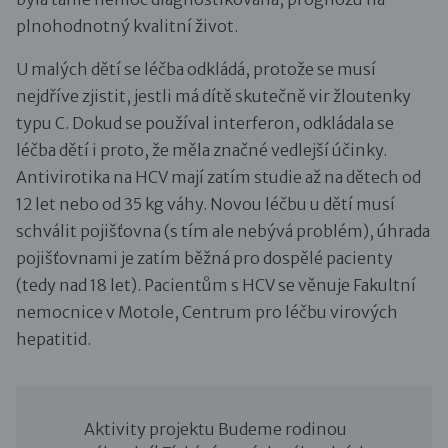
plnohodnotný kvalitní život.
U malých dětí se léčba odkládá, protože se musí
nejdříve zjistit, jestli má dítě skutečně vir žloutenky
typu C. Dokud se používal interferon, odkládala se
léčba dětí i proto, že měla značné vedlejší účinky.
Antivirotika na HCV mají zatím studie až na dětech od
12 let nebo od 35 kg váhy. Novou léčbu u dětí musí
schválit pojišťovna (s tím ale nebývá problém), úhrada
pojišťovnami je zatím běžná pro dospělé pacienty
(tedy nad 18 let). Pacientům s HCV se věnuje Fakultní
nemocnice v Motole, Centrum pro léčbu virových
hepatitid.
Aktivity projektu Budeme rodinou