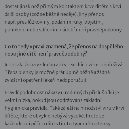
dostat jinak než přímým kontaktem krve dítěte s krví
další osoby (což se běžně neděje). Jiný přenos
např. přes lůžkoviny, podáním ruky, objetím,
polibkem nebo sdílením nádobí není pravděpodobný.
Co to tedy v praxi znamená, že přenos na dospělého
nebo jiné dítě není pravděpodobný?
Je to tak, že na vzduchu ani v textiliích virus nepřežívá.
Třeba plenky je možné prát úplně běžně a žádná
zvláštní opatření lékaři nedoporučují.
Pravděpodobnost nákazy u rodinných příslušníků je
velmi nízká, pokud jsou dodržována základní
hygienická pravidla. Také záleží na množství viru v krvi
dítěte, které obvykle nebývá vysoké. Proto se
každodenní péče o dítě s tímto typem žloutenky