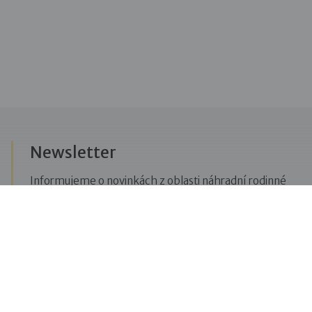
Newsletter
Informujeme o novinkách z oblasti náhradní rodinné
péče, posíláme upozornění na vzdělávací akce či
aktuality z Dobré rodiny.
Přihlásit se k odběru novinek
Menu