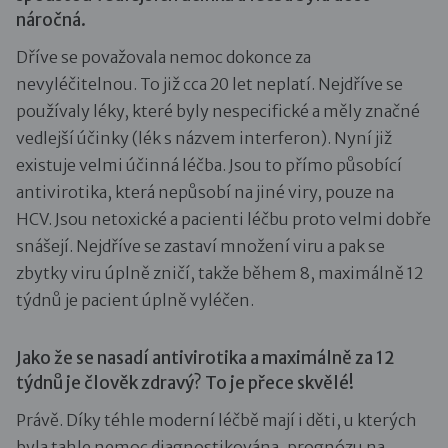
náročná.
Dříve se považovala nemoc dokonce za
nevyléčitelnou. To již cca 20 let neplatí. Nejdříve se
používaly léky, které byly nespecifické a měly značné
vedlejší účinky (lék s názvem interferon). Nyní již
existuje velmi účinná léčba. Jsou to přímo působící
antivirotika, která nepůsobí na jiné viry, pouze na
HCV. Jsou netoxické a pacienti léčbu proto velmi dobře
snášejí. Nejdříve se zastaví množení viru a pak se
zbytky viru úplně zničí, takže během 8, maximálně 12
týdnů je pacient úplně vyléčen.
Jako že se nasadí antivirotika a maximálně za 12
týdnů je člověk zdravý? To je přece skvělé!
Právě. Díky téhle moderní léčbě mají i děti, u kterých
byla tahle nemoc diagnostikována, prognózu na