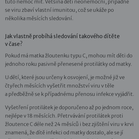
tuto nemoc mít. Většina dětí neonemocní, případně
se viru zbaví vlastní imunitou, což se ukáže po
několika měsících sledování.
Jak vlastně probíhá sledování takového dítěte
v čase?
Pokud má matka žloutenku typu C, mohou mít děti do
jednoho roku pasivně přenesené protilátky od matky.
U dětí, které jsou určeny k osvojení, je možné již ve
čtyřech měsících vyšetřit množství viru v těle
a předběžně se k případnému přenosu infekce vyjádřit.
Vyšetření protilátek je doporučeno až po jednom roce,
nejlépe v 18 měsících. Přetrvávání protilátek proti
žloutence C déle než 24 měsíců i bez zjištění viru v krvi
znamená, že dítě infekci od matky dostalo, ale se jí