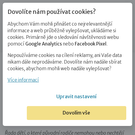
Dovolíte nám používat cookies?
Abychom Vám mohli přinášet co nejrelevantnější
Blog
informace a web průběžně vylepšovat, ukládáme si
cookies. Primárně jde o sledování návštěvnosti webu
Příspěvek
pomocí
Google Analytics
nebo
Facebook Pixel
.
Nepoužíváme cookies na cílení reklamy, ani Vaše data
Úvod
Blog
PPPD
Děti, které mají v anamnéze
nikam dále neprodáváme. Dovolíte nám nadále sbírat
žloutenku typu C, mají prognózu…
cookies, abychom mohli web nadále vylepšovat?
Děti, které mají v anamnéze
Více informací
žloutenku typu C, mají prognózu na
Upravit nastavení
plnohodnotný kvalitní život
Dovolím vše
24. 2. 2020
PPPD
Zájemci o NRP
# fakta a mýty
Řada dětí, o které původní rodiče nemohou nebo nechtějí