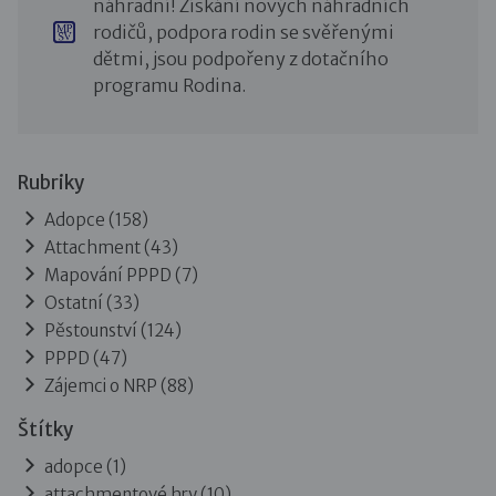
náhradní! Získání nových náhradních
rodičů, podpora rodin se svěřenými
dětmi, jsou podpořeny z dotačního
programu Rodina.
Rubriky
Adopce
(158)
Attachment
(43)
Mapování PPPD
(7)
Ostatní
(33)
Pěstounství
(124)
PPPD
(47)
Zájemci o NRP
(88)
Štítky
adopce (1)
attachmentové hry (10)