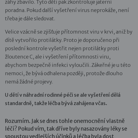
záhy zbavilo. Tyto děti pak zkontroluje jaterní
poradna. Pokud další vyšetření virus neprokáže, není
třeba je dále sledovat.
Velice vzácně se zjišťuje přítomnost viru v krvi, aniž by
dítě vytvořilo protilátky. Proto je doporučeno při
poslední kontrole vyšetřit nejen protilátky proti
žloutence C, ale i vyšetření přítomnosti viru,
abychom bezpečně infekci vyloučili. Zákeřné je u této
nemoci, že bývá odhalena později, protože dlouho
nemá žádné projevy.
U dětí v náhradní rodinné péči se ale vyšetření dělá
standardně, takže léčba bývá zahájena včas.
Rozumím. Jak se dnes tohle onemocnění vlastně
léčí? Pokud vím, tak dříve byly nasazovány léky se
spoustou vedlejších účinků a léčba byla dost