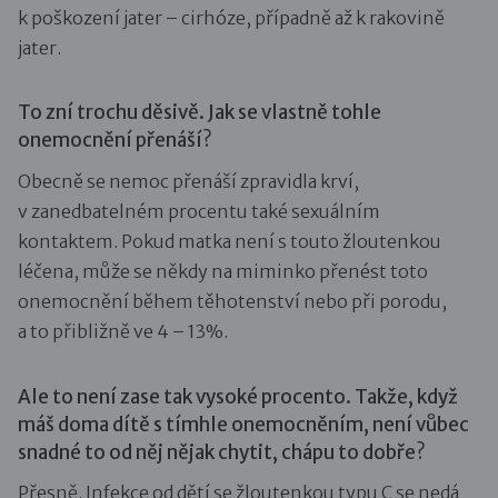
k poškození jater – cirhóze, případně až k rakovině
jater.
To zní trochu děsivě. Jak se vlastně tohle
onemocnění přenáší?
Obecně se nemoc přenáší zpravidla krví,
v zanedbatelném procentu také sexuálním
kontaktem. Pokud matka není s touto žloutenkou
léčena, může se někdy na miminko přenést toto
onemocnění během těhotenství nebo při porodu,
a to přibližně ve 4 – 13%.
Ale to není zase tak vysoké procento. Takže, když
máš doma dítě s tímhle onemocněním, není vůbec
snadné to od něj nějak chytit, chápu to dobře?
Přesně. Infekce od dětí se žloutenkou typu C se nedá