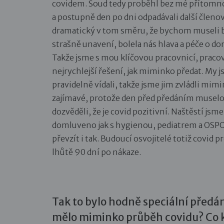
covidem. Soud tedy proběhl bez mé přítomnos
a postupně den po dni odpadávali další členo
dramatický v tom směru, že bychom museli být
strašně unavení, bolela nás hlava a péče o dom
Takže jsme s mou klíčovou pracovnicí, praco
nejrychlejší řešení, jak miminko předat. My j
pravidelně vídali, takže jsme jim zvládli mim
zajímavé, protože den před předáním muselo j
dozvěděli, že je covid pozitivní. Naštěstí jsm
domluveno jak s hygienou, pediatrem a OSPOD
převzít i tak. Budoucí osvojitelé totiž covid pr
lhůtě 90 dní po nákaze.
Tak to bylo hodně speciální předán
mělo miminko průběh covidu? Co 