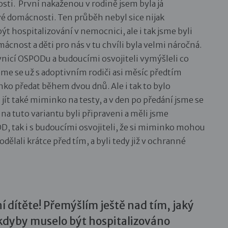
ti. První nakaženou v rodině jsem byla já
vé domácnosti. Ten průběh nebyl sice nijak
 hospitalizování v nemocnici, ale i tak jsme byli
ácnost a děti pro nás v tu chvíli byla velmi náročná.
vnicí OSPODu a budoucími osvojiteli vymýšleli co
sme se už s adoptivním rodiči asi měsíc předtím
inko předat během dvou dnů. Ale i tak to bylo
ít také miminko na testy, a v den po předání jsme se
e na tuto variantu byli připraveni a měli jsme
, tak i s budoucími osvojiteli, že si miminko mohou
odělali krátce před tím, a byli tedy již v ochranné
í dítěte! Přemýšlím ještě nad tím, jaký
kdyby muselo být hospitalizováno