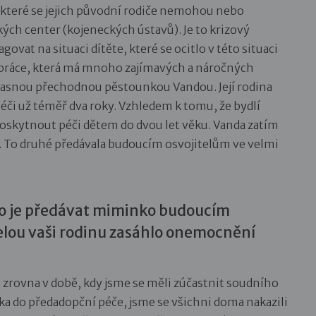
o které se jejich původní rodiče nemohou nebo
ých center (kojeneckých ústavů). Je to krizový
ovat na situaci dítěte, které se ocitlo v této situaci
ná práce, která má mnoho zajímavých a náročných
úžasnou přechodnou pěstounkou Vandou. Její rodina
i už téměř dva roky. Vzhledem k tomu, že bydlí
oskytnout péči dětem do dvou let věku. Vanda zatím
ní. To druhé předávala budoucím osvojitelům ve velmi
 to je předávat miminko budoucím
elou vaši rodinu zasáhlo onemocnění
 zrovna v době, kdy jsme se měli zúčastnit soudního
ka do předadopční péče, jsme se všichni doma nakazili