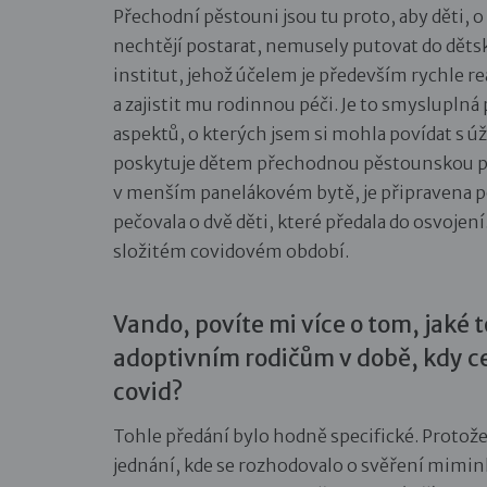
Přechodní pěstouni jsou tu proto, aby děti, 
nechtějí postarat, nemusely putovat do dětsk
institut, jehož účelem je především rychle reag
a zajistit mu rodinnou péči. Je to smyslupl
aspektů, o kterých jsem si mohla povídat s 
poskytuje dětem přechodnou pěstounskou péč
v menším panelákovém bytě, je připravena p
pečovala o dvě děti, které předala do osvoje
složitém covidovém období.
Vando, povíte mi více o tom, jaké
adoptivním rodičům v době, kdy c
covid?
Tohle předání bylo hodně specifické. Protože
jednání, kde se rozhodovalo o svěření mimin