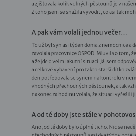
a zjišťovala kolik volných pěstounů je v našem k
Z toho jsem se snažila vyvodit, co asi tak moh
A pak vám volali jednou večer…
To už byl syn asi týden doma z nemocnice a da
zavolala pracovnice OSPOD. Mluvila o tom, že
a že jde o velmi akutní situaci. Já jsem odpov
a celkově vybavení pro takto starší dítko zvlá
den potřebovala se synem na kontrolu v nemocn
vhodných přechodných pěstounek, a tak vzhle
nakonec za hodinu volala, že situaci vyřešili ji
A od té doby jste stále v pohotovos
Ano, od té doby bylo úplné ticho. Nic se ned
přechodných pěstounů a asi dva týdny poté js