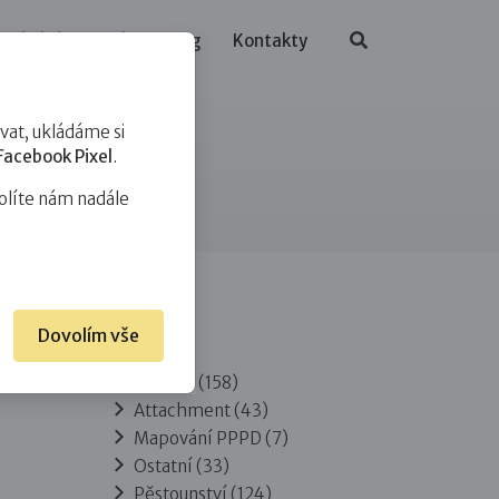
ělávání
O nás
Blog
Kontakty
at, ukládáme si
Facebook Pixel
.
olíte nám nadále
Dovolím vše
Rubriky
Adopce
(158)
Attachment
(43)
Mapování PPPD
(7)
Ostatní
(33)
Pěstounství
(124)