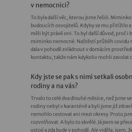
v nemocnici?
To byla další věc, kterou jsme řešili. Mimin
budoucích osvojitelů. Kdyby se mu přitížilo 
měli být právě oni. To byl další důvod, proč i
miminko nemocné. Naštěstí průběh covidu ne
dala v pohodě zvládnout v domácím prostředí
kontaktu, takže nám kdykoliv mohli zavolat
Kdy jste se pak s nimi setkali oso
rodiny a na vás?
Trvalo to celé dva dlouhé měsíce, než jsme se 
rodiny nebyl v karanténě a byli jsme již zdraví
nemohlo cestovat ani mezi okresy. Proto jsme 
rozvolňovat. A bylo to skvělé. Já jsem se pře
ustojí a zda bude v pohodě. Ale viděla, jsem, 