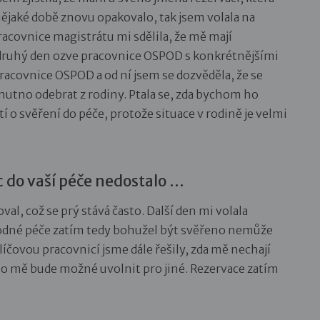
nějaké době znovu opakovalo, tak jsem volala na
Pracovnice magistrátu mi sdělila, že mě mají
i druhý den ozve pracovnice OSPOD s konkrétnějšími
acovnice OSPOD a od ní jsem se dozvěděla, že se
 nutno odebrat z rodiny. Ptala se, zda bychom ho
 o svěření do péče, protože situace v rodině je velmi
c do vaší péče nedostalo …
al, což se prý stává často. Další den mi volala
hodné péče zatím tedy bohužel být svěřeno nemůže
klíčovou pracovnicí jsme dále řešily, zda mě nechají
ebo mě bude možné uvolnit pro jiné. Rezervace zatím