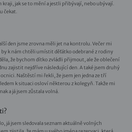
raji, jak se to mění a jestli přibývají, nebo ubývají.
u čekat.
lší den jsme zrovna měli jet na kontrolu. Večer mi
 by k nám chtěli umístit děťátko odebrané z rodiny
ěděla, že bychom dítko zvládli přijmout, ale že oblečení
dnu zajistit nejdříve následující den. A také jsem druhý
ici. Naštěstí mi řekli, že jsem jen jedna ze tří
dem k situaci osloví některou z kolegyň. Takže mi
nak a já jsem zůstala volná.
ti?
ělo, já jsem sledovala seznam aktuálně volných
em zjistila, že mám u svého jména rezervaci, která