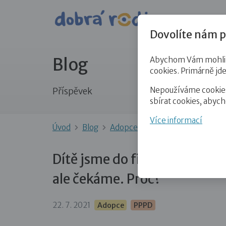
Pro veře
Dovolíte nám p
Blog
Abychom Vám mohli př
cookies. Primárně jd
Nepoužíváme cookies 
Příspěvek
sbírat cookies, abyc
Více informací
Úvod
Blog
Adopce
Dítě jsme do finální 
Dítě jsme do finální rodiny 
ale čekáme. Proč?
22. 7. 2021
Adopce
PPPD