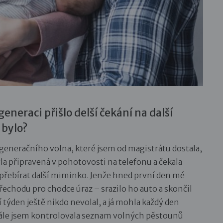
neraci přišlo delší čekání na další
 bylo?
generačního volna, které jsem od magistrátu dostala,
a připravená v pohotovosti na telefonu a čekala
 přebírat další miminko. Jenže hned první den mé
řechodu pro chodce úraz – srazilo ho auto a skončil
í týden ještě nikdo nevolal, a já mohla každý den
tále jsem kontrolovala seznam volných pěstounů