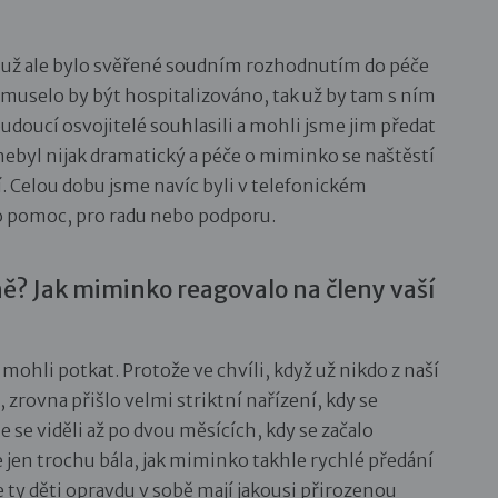
ko už ale bylo svěřené soudním rozhodnutím do péče
a muselo by být hospitalizováno, tak už by tam s ním
 budoucí osvojitelé souhlasili a mohli jsme jim předat
byl nijak dramatický a péče o miminko se naštěstí
. Celou dobu jsme navíc byli v telefonickém
 o pomoc, pro radu nebo podporu.
bně? Jak miminko reagovalo na členy vaší
mohli potkat. Protože ve chvíli, když už nikdo z naší
, zrovna přišlo velmi striktní nařízení, kdy se
se viděli až po dvou měsících, kdy se začalo
ce jen trochu bála, jak miminko takhle rychlé předání
že ty děti opravdu v sobě mají jakousi přirozenou