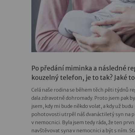
Po předání miminka a následné rege
kouzelný telefon, je to tak? Jaké to
Celá naše rodina se během těch pěti týdnů re
dala zdravotně dohromady. Proto jsem pak byl
jsem, kdy mi bude někdo volat, a kdy už budu
pohotovosti utrpěl náš dvanáctiletý syn na p
v nemocnici. Byla jsem tedy ráda, že ten prvn
navštěvovat syna v nemocnici a být s ním. S