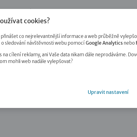
jnost
Pro zájemce o služby
Pro klienty
Pro děti
Vzd
oužívat cookies?
inášet co nejrelevantnější informace a web průběžně vylepšov
e o sledování návštěvnosti webu pomocí
Google Analytics
nebo
na cílení reklamy, ani Vaše data nikam dále neprodáváme. Dov
hom mohli web nadále vylepšovat?
rodiny zvládli předat i během Covidu,…
Upravit nastavení
zvládli předat i během Covidu, teď