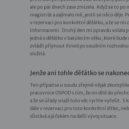
ale po pár dnech zase zmizela. Když se to po 
magistrát a zajímalo mě, jestli se něco děje. 
v rezervaci pro konkrétní děťátko, a že se m
informacemi. Druhý den mi opravdu volala pr
jedná o děťátko v batolecím věku, které bude
zvládli přijmout ihned po soudním rozhodnutí
složitá.
Jenže ani tohle děťátko se nakone
Ten případ se u soudu zřejmě nějak zkomplikov
pracovnice OSPOD s tím, že mi dítě do přec
a že se úřady snaží tuto věc rychle vyřešit. S 
dále v rezervaci pro toto konkrétní dítko, n
zůstává a já čekám na další vývoj situace.