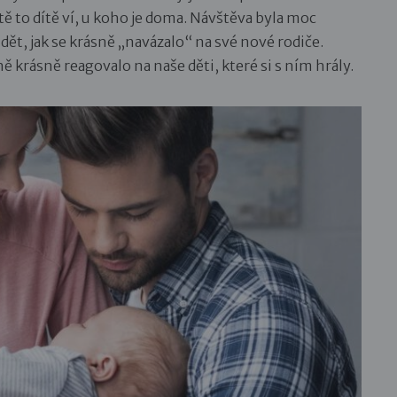
ě to dítě ví, u koho je doma. Návštěva byla moc
ět, jak se krásně „navázalo“ na své nové rodiče.
ně krásně reagovalo na naše děti, které si s ním hrály.