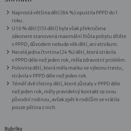
Naprostá většina dětí (84 %) opustila PPPD do 1
roku.
U 16 % dětí (153 dětí) byla však překročena
zákonem stanovená maximální lhůta pobytu dítěte
v PPPD, důvodem nebude věk dětí, ani etnikum.
Necelá jedna čtvrtina (24 %) dětí, která strávila
v PPPD déle než jeden rok, měla zdravotní problém.
Polovina dětí, která měla matku ve výkonu trestu,
strávila v PPPD déle než jeden rok.
Téměř dvě třetiny dětí, které zůstaly v PPPD déle
než jeden rok, měly pravidelný kontakt se svou
původní rodinou, avšak zpět k rodičům se vrátila
pouze pětina z nich.
Rubriky