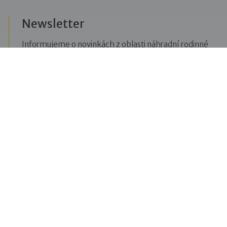
Newsletter
Informujeme o novinkách z oblasti náhradní rodinné
péče, posíláme upozornění na vzdělávací akce či
aktuality z Dobré rodiny.
Přihlásit se k odběru novinek
Menu
Pro veřejnost
Pro zájemce o služby
Pro klienty
Pro děti
Vzdělávání