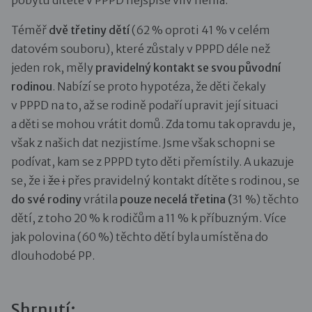
pobytu dítěte v PPPD nejspíše vliv nemá.
Téměř
dvě třetiny dětí
(62 % oproti 41 % v celém
datovém souboru), které zůstaly v PPPD déle než
jeden rok, měly
pravidelný kontakt se svou původní
rodinou
. Nabízí se proto hypotéza, že děti čekaly
v PPPD na to, až se rodině podaří upravit její situaci
a děti se mohou vrátit domů. Zda tomu tak opravdu je,
však z našich dat nezjistíme. Jsme však schopni se
podívat, kam se z PPPD tyto děti přemístily. A ukazuje
se, že i
že
i
přes pravidelný kontakt dítěte s rodinou, se
do své rodiny
vrátila
pouze necelá třetina (
31 %) těchto
dětí, z toho 20 % k rodičům a 11 % k příbuzným. Více
jak polovina (60 %) těchto dětí byla umístěna do
dlouhodobé PP.
Shrnutí: