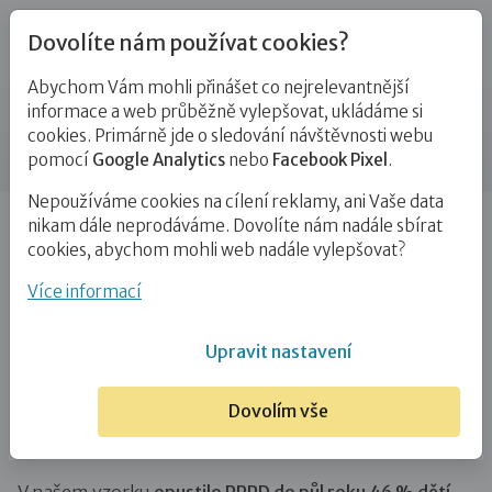
Dovolíte nám používat cookies?
Abychom Vám mohli přinášet co nejrelevantnější
Blog
informace a web průběžně vylepšovat, ukládáme si
cookies. Primárně jde o sledování návštěvnosti webu
Příspěvek
pomocí
Google Analytics
nebo
Facebook Pixel
.
Nepoužíváme cookies na cílení reklamy, ani Vaše data
Úvod
Blog
Mapování PPPD
Doba v PPPD
nikam dále neprodáváme. Dovolíte nám nadále sbírat
cookies, abychom mohli web nadále vylepšovat?
Doba v PPPD
Více informací
1. 4. 2023
Mapování PPPD
Upravit nastavení
Zákon předpokládá, že většina dětí bude v PPPD
Dovolím vše
umístěna nejdéle šest měsíců, maximální možná doba
umístění v PPPD je ze zákona jeden rok.
V našem vzorku
opustilo PPPD do půl roku 46 % dětí