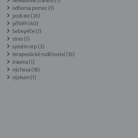
neviditelné zranění (1)
odborna pomoc (1)
podcast (26)
příběh (40)
Sebepéče (1)
stres (1)
systém nrp (3)
terapeutické rodičovství (16)
trauma (1)
výchova (18)
výzkum (1)