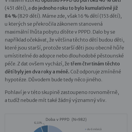
(451 dětí), a
do jednoho roku to bylo kumulativně již
84 %
(829 dětí). Máme zde, však 16 % dětí (153 dětí),
u kterých se překročila zákonem stanovená
maximální lhůta pobytu dítěte v PPPD. Dalo by se
například očekávat, že většina těchto dětí budou děti,
které jsou starší, protože starší děti jsou obecně hůře
umístitelné do adopce nebo dlouhodobé pěstounské
péče. Z dat ovšem vychází, že
třem čtvrtinám těchto
dětí byly jen dva roky a méně.
Což odporuje zmíněné
hypotéze. Důvodem bude tedy něco jiného.
Pohlaví je v této skupině zastoupeno rovnoměrně,
a tudíž nebude mít také žádný významný vliv.