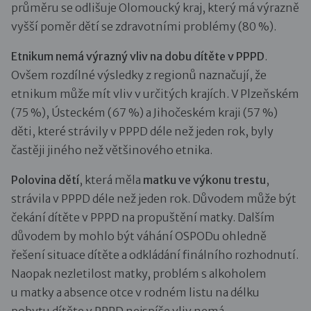
průměru se odlišuje Olomoucký kraj, který má výrazně
vyšší poměr dětí se zdravotními problémy (80 %).
Etnikum nemá výrazný vliv na dobu dítěte v PPPD
.
Ovšem rozdílné výsledky z regionů naznačují, že
etnikum může mít vliv v určitých krajích. V Plzeňském
(75 %), Ústeckém (67 %) a Jihočeském kraji (57 %)
děti, které strávily v PPPD déle než jeden rok, byly
častěji jiného než většinového etnika.
Polovina dětí
, která měla
matku ve výkonu trestu
,
strávila v PPPD déle než jeden rok. Důvodem může být
čekání dítěte v PPPD na propuštění matky. Dalším
důvodem by mohlo být váhání OSPODu ohledně
řešení situace dítěte a odkládání finálního rozhodnutí.
Naopak nezletilost matky, problém s alkoholem
u matky a absence otce v rodném listu na délku