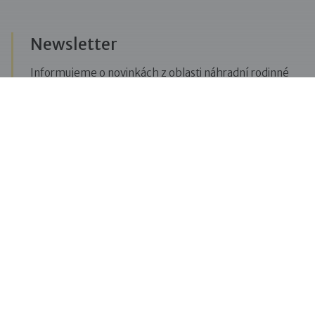
Newsletter
Informujeme o novinkách z oblasti náhradní rodinné
péče, posíláme upozornění na vzdělávací akce či
aktuality z Dobré rodiny.
Přihlásit se k odběru novinek
Menu
Pro veřejnost
Pro zájemce o služby
Pro klienty
Pro děti
Vzdělávání