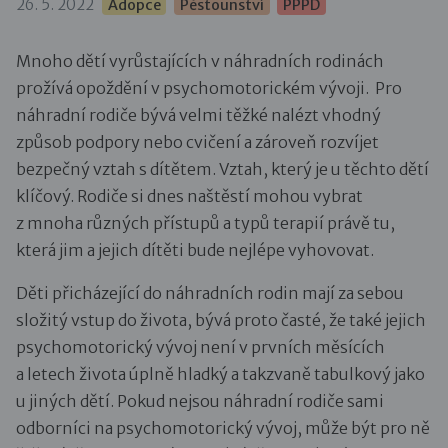
26. 5. 2022
Adopce
Pěstounství
PPPD
Mnoho dětí vyrůstajících v náhradních rodinách
prožívá opoždění v psychomotorickém vývoji. Pro
náhradní rodiče bývá velmi těžké nalézt vhodný
způsob podpory nebo cvičení a zároveň rozvíjet
bezpečný vztah s dítětem. Vztah, který je u těchto dětí
klíčový. Rodiče si dnes naštěstí mohou vybrat
z mnoha různých přístupů a typů terapií právě tu,
která jim a jejich dítěti bude nejlépe vyhovovat.
Děti přicházející do náhradních rodin mají za sebou
složitý vstup do života, bývá proto časté, že také jejich
psychomotorický vývoj není v prvních měsících
a letech života úplně hladký a takzvaně tabulkový jako
u jiných dětí. Pokud nejsou náhradní rodiče sami
odborníci na psychomotorický vývoj, může být pro ně