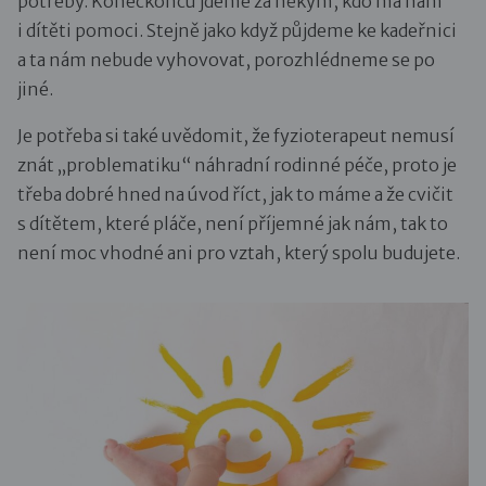
potřeby. Koneckonců jdeme za někým, kdo má nám
i dítěti pomoci. Stejně jako když půjdeme ke kadeřnici
a ta nám nebude vyhovovat, porozhlédneme se po
jiné.
Je potřeba si také uvědomit, že fyzioterapeut nemusí
znát „problematiku“ náhradní rodinné péče, proto je
třeba dobré hned na úvod říct, jak to máme a že cvičit
s dítětem, které pláče, není příjemné jak nám, tak to
není moc vhodné ani pro vztah, který spolu budujete.