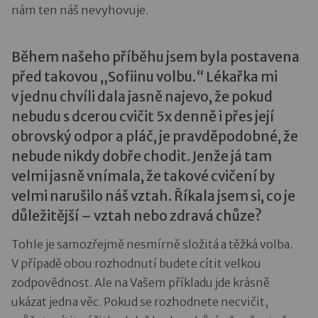
nám ten náš nevyhovuje.
Během našeho příběhu jsem byla postavena
před takovou „Sofiinu volbu.“ Lékařka mi
v jednu chvíli dala jasně najevo, že pokud
nebudu s dcerou cvičit 5x denně i přes její
obrovský odpor a pláč, je pravděpodobné, že
nebude nikdy dobře chodit. Jenže já tam
velmi jasně vnímala, že takové cvičení by
velmi narušilo náš vztah. Říkala jsem si, co je
důležitější – vztah nebo zdravá chůze?
Tohle je samozřejmě nesmírně složitá a těžká volba.
V případě obou rozhodnutí budete cítit velkou
zodpovědnost. Ale na Vašem příkladu jde krásně
ukázat jedna věc. Pokud se rozhodnete necvičit,