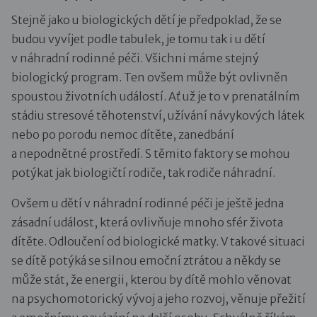
Stejně jako u biologických dětí je předpoklad, že se
budou vyvíjet podle tabulek, je tomu tak i u dětí
v náhradní rodinné péči. Všichni máme stejný
biologický program. Ten ovšem může být ovlivněn
spoustou životních událostí. Ať už je to v prenatálním
stádiu stresové těhotenství, užívání návykových látek
nebo po porodu nemoc dítěte, zanedbání
a nepodnětné prostředí. S těmito faktory se mohou
potýkat jak biologičtí rodiče, tak rodiče náhradní.
Ovšem u dětí v náhradní rodinné péči je ještě jedna
zásadní událost, která ovlivňuje mnoho sfér života
dítěte. Odloučení od biologické matky. V takové situaci
se dítě potýká se silnou emoční ztrátou a někdy se
může stát, že energii, kterou by dítě mohlo věnovat
na psychomotorický vývoj a jeho rozvoj, věnuje přežití