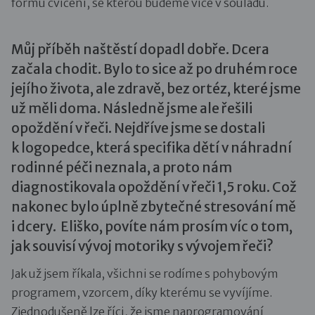
formu cvičení, se kterou budeme více v souladu.
Můj příběh naštěstí dopadl dobře. Dcera
začala chodit. Bylo to sice až po druhém roce
jejího života, ale zdravě, bez ortéz, které jsme
už měli doma. Následně jsme ale řešili
opoždění v řeči. Nejdříve jsme se dostali
k logopedce, která specifika dětí v náhradní
rodinné péči neznala, a proto nám
diagnostikovala opoždění v řeči 1,5 roku. Což
nakonec bylo úplně zbytečné stresování mě
i dcery. Eliško, povíte nám prosím víc o tom,
jak souvisí vývoj motoriky s vývojem řeči?
Jak už jsem říkala, všichni se rodíme s pohybovým
programem, vzorcem, díky kterému se vyvíjíme.
Zjednodušeně lze říci, že jsme naprogramování