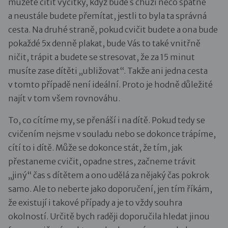
můžete cítit výčitky, když bude s chůzí něco špatně
a neustále budete přemítat, jestli to byla ta správná
cesta. Na druhé straně, pokud cvičit budete a ona bude
pokaždé 5x denně plakat, bude Vás to také vnitřně
ničit, trápit a budete se stresovat, že za 15 minut
musíte zase dítěti „ubližovat“. Takže ani jedna cesta
v tomto případě není ideální. Proto je hodně důležité
najít v tom všem rovnováhu.
To, co cítíme my, se přenáší i na dítě. Pokud tedy se
cvičením nejsme v souladu nebo se dokonce trápíme,
cítí to i dítě. Může se dokonce stát, že tím, jak
přestaneme cvičit, opadne stres, začneme trávit
„jiný“ čas s dítětem a ono udělá za nějaký čas pokrok
samo. Ale to neberte jako doporučení, jen tím říkám,
že existují i takové případy a je to vždy souhra
okolností. Určitě bych raději doporučila hledat jinou