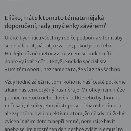
Eliško, máte k tomuto tématu nějaká
doporučení, rady, myšlenky závěrem?
Určitě bych ráda všechny rodiče podpořila v tom, aby
se nebáli ptát, pátrat, ozvat se, pokud je to třeba.
Hledejte různé metody a to, v čem se budete cítit
dobře vy i vaše děti. I když je někdo specialista
v určitém oboru, neznamená to, že ví a zná všechno.
Vždy hodně záleží na tom, koho na naší cestě potkáme
a kam nás ten dotyčný nasměruje. Mnohdy nám může
pomoci metoda nebo člověk, od kterého bychom to
nečekali, ale díky jeho přístupu se třeba uklidníme. Je
ale zapotřebí být i objektivní v tom, že někdy může být
cvičení našim dětem nepříjemné, nemusí je bavit
anebo se jim prostě ten den nechce cvičit. Nemusí to