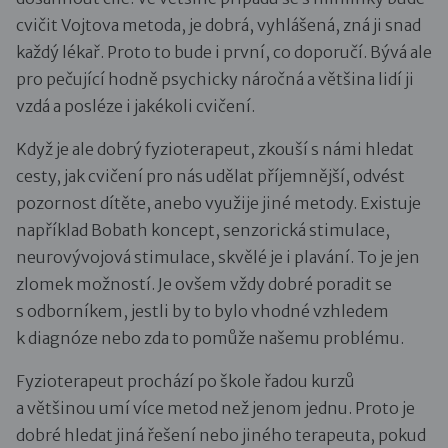
cvičit Vojtova metoda, je dobrá, vyhlášená, zná ji snad
každý lékař. Proto to bude i první, co doporučí. Bývá ale
pro pečující hodně psychicky náročná a většina lidí ji
vzdá a posléze i jakékoli cvičení.
Když je ale dobrý fyzioterapeut, zkouší s námi hledat
cesty, jak cvičení pro nás udělat příjemnější, odvést
pozornost dítěte, anebo využije jiné metody. Existuje
například Bobath koncept, senzorická stimulace,
neurovývojová stimulace, skvělé je i plavání. To je jen
zlomek možností. Je ovšem vždy dobré poradit se
s odborníkem, jestli by to bylo vhodné vzhledem
k diagnóze nebo zda to pomůže našemu problému.
Fyzioterapeut prochází po škole řadou kurzů
a většinou umí více metod než jenom jednu. Proto je
dobré hledat jiná řešení nebo jiného terapeuta, pokud