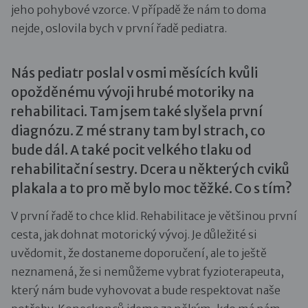
jeho pohybové vzorce. V případě že nám to doma
nejde, oslovila bych v první řadě pediatra.
Nás pediatr poslal v osmi měsících kvůli
opožděnému vývoji hrubé motoriky na
rehabilitaci. Tam jsem také slyšela první
diagnózu. Z mé strany tam byl strach, co
bude dál. A také pocit velkého tlaku od
rehabilitační sestry. Dcera u některých cviků
plakala a to pro mě bylo moc těžké. Co s tím?
V první řadě to chce klid. Rehabilitace je většinou první
cesta, jak dohnat motorický vývoj. Je důležité si
uvědomit, že dostaneme doporučení, ale to ještě
neznamená, že si nemůžeme vybrat fyzioterapeuta,
který nám bude vyhovovat a bude respektovat naše