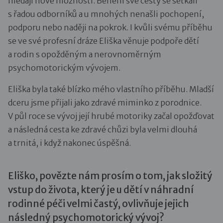
hledají nové možnosti. Během své cesty se setkali
s řadou odborníků a u mnohých nenašli pochopení,
podporu nebo naději na pokrok. I kvůli svému příběhu
se ve své profesní dráze Eliška věnuje podpoře dětí
a rodin s opožděným a nerovnoměrným
psychomotorickým vývojem.
Eliška byla také blízko mého vlastního příběhu. Mladší
dceru jsme přijali jako zdravé miminko z porodnice.
V půl roce se vývoj její hrubé motoriky začal opožďovat
a následná cesta ke zdravé chůzi byla velmi dlouhá
a trnitá, i když nakonec úspěšná.
Eliško, povězte nám prosím o tom, jak složitý
vstup do života, který je u dětí v náhradní
rodinné péči velmi častý, ovlivňuje jejich
následný psychomotorický vývoj?