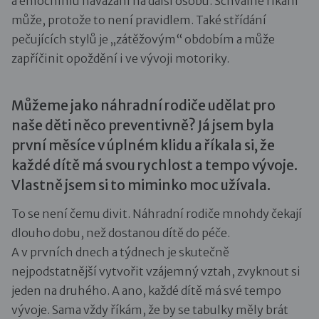
a emočnímu navázání na další osobu. Schválně říkám
může, protože to není pravidlem. Také střídání
pečujících stylů je „zátěžovým“ obdobím a může
zapříčinit opoždění i ve vývoji motoriky.
Můžeme jako náhradní rodiče udělat pro
naše děti něco preventivně? Já jsem byla
první měsíce v úplném klidu a říkala si, že
každé dítě má svou rychlost a tempo vývoje.
Vlastně jsem si to miminko moc užívala.
To se není čemu divit. Náhradní rodiče mnohdy čekají
dlouho dobu, než dostanou dítě do péče.
A v prvních dnech a týdnech je skutečně
nejpodstatnější vytvořit vzájemný vztah, zvyknout si
jeden na druhého. A ano, každé dítě má své tempo
vývoje. Sama vždy říkám, že by se tabulky měly brát