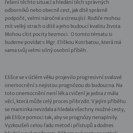
řešení těchto situací a hledání těch správných
odborníků nebo obecně cest, jak dítě správně
podpořit, velmi náročné a stresující. Rodiče mohou
mít velký strach o dítě a jeho budoucí kvalitu života.
Mohou cítit pocity bezmoci. O tomto tématu si
budeme povídat s Mgr. Eliškou Kotrbatou, která má
sama svůj velmi silný osobní příběh.
Elišce se v útlém věku projevilo progresivní svalové
onemocnění s nejistou prognózou do budoucna. Na
toto onemocnění není lék a cvičení je jedna z mála
věcí, která může celý proces přibrzdit. V jejím příběhu
se maminka nevzdala a hledala všechny možné cesty,
jak Elišce pomoci tak, aby se prognózy nenaplnily.
Vyzkoušeli celou řadu metod i přístupů a dodnes