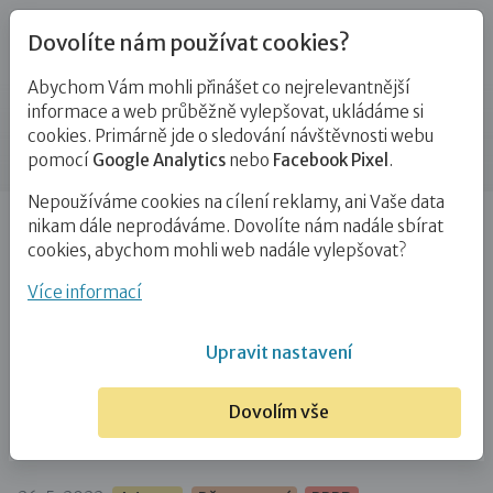
Dovolíte nám používat cookies?
Abychom Vám mohli přinášet co nejrelevantnější
Blog
informace a web průběžně vylepšovat, ukládáme si
cookies. Primárně jde o sledování návštěvnosti webu
Příspěvek
pomocí
Google Analytics
nebo
Facebook Pixel
.
Nepoužíváme cookies na cílení reklamy, ani Vaše data
Úvod
Blog
Adopce
„Dobrý fyzioterapeut s námi
nikam dále neprodáváme. Dovolíte nám nadále sbírat
hledá cesty, jak cvičení pro dítě…
cookies, abychom mohli web nadále vylepšovat?
„Dobrý fyzioterapeut s námi hledá
Více informací
cesty, jak cvičení pro dítě udělat
Upravit nastavení
příjemnější,“ říká specialistka na
psychomotorický vývoj dětí Eliška
Dovolím vše
Kotrbatá.