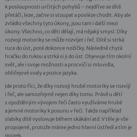
k posloupnosti určitých pohybů – nejdříve se dítě
přetáčí, leze, začne si stoupat a posléze chodit. Aby ale
zvládlo všechny tyto úkony, jsou tam i další mezi
úkony. Všechno, co děti dělají, má nějaký smysl. Díky
rozvoji motoriky se může rozvíjet i řeč. Dítě si strká
ruce do úst, poté dokonce nožičky. Následně chytá
hračku do rukou a strká si ji do úst. Objevuje tím okolní
svět, ale i svoje možnosti a procvičí si mluvidla,
obličejové svaly a pozice jazyka.
Jde proto říci, že díky rozvoji hrubé motoriky se rozvíjí
i řeč, ale samozřejmě nejen díky tomu. Právě u dětí
s opožděným vývojem řeči často využíváme hrubé
a jemné motoriky k posunu v řeči. Takže například
slabiky dítě vyslovuje během skákání atd. V těle je vše
propojené, protože máme jedno hlavní ústředí a tím je
mozek.