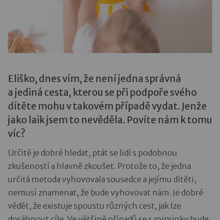
Eliško, dnes vím, že není jedna správná
a jediná cesta, kterou se při podpoře svého
dítěte mohu v takovém případě vydat. Jenže
jako laik jsem to nevěděla. Povíte nám k tomu
víc?
Určitě je dobré hledat, ptát se lidí s podobnou
zkušeností a hlavně zkoušet. Protože to, že jedna
určitá metoda vyhovovala sousedce a jejímu dítěti,
nemusí znamenat, že bude vyhovovat nám. Je dobré
vědět, že existuje spoustu různých cest, jak lze
dosáhnout cíle. Ve většině případů se s miminky bude