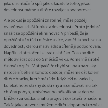
jako orientační a spíš jako ukazatele toho, jakou
dovednost máme u dítěte rozvíjet a podporovat.
Ale pokud je opoždění znatelné, může později
ovlivňovat i další funkce a dovednosti. Proto je dobré
snažit se opoždění eliminovat. V případě, že je
opoždění už v řádu měsíce a více, zaměřila bych se na
dovednost, kterou má zvládat a cíleně ji podporovala.
Například přetočení ze zad na bříško. Toto by dítě
mělo zvládat od 3 do 6 měsíců věku. Poměrně široké
časové rozpětí. V případě že chybí snaha a náznaky
natočení během tohoto období, můžeme dát kolem
dítěte hračky, které má rádo. Když leží na zádech,
kolébat ho ze strany do strany a naznačovat mu tak
chtěný pohyb, umisťovat ho několikrát za den na
bříško a za každou snahu projevit dostatečné nadšení.
Takže jako prevenci můžeme dítěti dopomoci rozvíjet