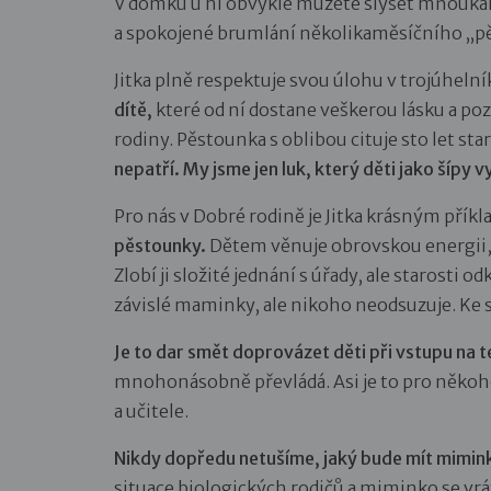
V domku u ní obvykle můžete slyšet mňoukán
a spokojené brumlání několikaměsíčního „p
Jitka plně respektuje svou úlohu v trojúhel
dítě,
které od ní dostane veškerou lásku a pozo
rodiny. Pěstounka s oblibou cituje sto let sta
nepatří. My jsme jen luk, který děti jako šípy vy
Pro nás v Dobré rodině je Jitka krásným přík
pěstounky.
Dětem věnuje obrovskou energii,
Zlobí ji složité jednání s úřady, ale starosti
závislé maminky, ale nikoho neodsuzuje. Ke své
Je to dar smět doprovázet děti při vstupu na t
mnohonásobně převládá. Asi je to pro někoho
a učitele.
Nikdy dopředu netušíme, jaký bude mít mimin
situace biologických rodičů a miminko se vrát