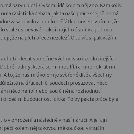
do má barvu pleti. Ovšem lidé kolem něj ano. Kamkoliv
inula rasistická debata, jak ta naše práce stejně nemá
hodně zasahovalo a bolelo. Děťátko muselo vnímat, že
bylo stále usměvavé. Tak si na jeho úsměv a pohodu
, že na pleti přece nezáleží. O to víc si pak vážím
h a chuti hledat společné východisko i ze složitějších
z Dobré rodiny, která se mi moc líbí a mnohokrát mi
. A to, že našim úkolem je svěřené dítě a všechny
 důležité na úřadech či soudech prosazovat něco
nám něco nelíbí nebo jsou činěna rozhodnutí
o ideální budoucnosti dítka. To by pak ta práce byla
tlo v ohrožení a následně v naší náruči. A je fajn
í péči kolem něj takovou měkoučkou virtuální