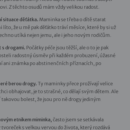
vi. Z těchto osudů mám vždy velikou radost.
ní situace děťátka.
Maminka se třeba o dítě starat
 líto, že u mě pak děťátko tráví měsíce, které by si už
všechno utíká nejen jemu, ale i jeho novým rodičům.
ot s drogami.
Počátky péče jsou těžší, ale o to je pak
posteli radostný úsměv při každém probuzení, úžasné
ní ani známka po abstinenčních příznacích, po
které berou drogy.
Ty maminky přece prožívají velice
chci obhajovat, je to strašné, co dělají svým dětem. Ale
 takovou bolest, že jsou pro ně drogy jediným
šinovým etnikem miminka,
často jsem se setkávala
tvoreček s velkou vervou do života, který rozdává