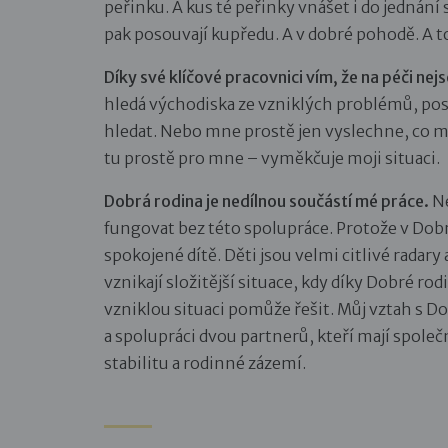
peřinku. A kus té peřinky vnášet i do jednání s
pak posouvají kupředu. A v dobré pohodě. A 
Díky své klíčové pracovnici vím, že na péči ne
hledá východiska ze vzniklých problémů, pos
hledat. Nebo mne prostě jen vyslechne, co mě 
tu prostě pro mne – vyměkčuje moji situaci.
Dobrá rodina je nedílnou součástí mé práce.
Ne
fungovat bez této spolupráce. Protože v Dob
spokojené dítě. Děti jsou velmi citlivé radary
vznikají složitější situace, kdy díky Dobré ro
vzniklou situaci pomůže řešit. Můj vztah s D
a spolupráci dvou partnerů, kteří mají společ
stabilitu a rodinné zázemí.