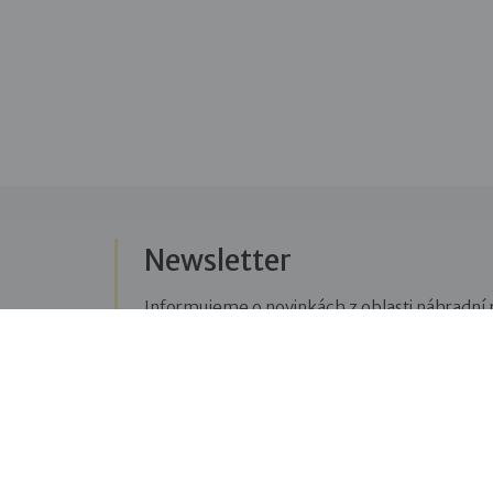
Newsletter
Informujeme o novinkách z oblasti náhradní r
Přihlásit se k odběru novinek
Menu
Sledujte n
Pro veřejnost
Fac