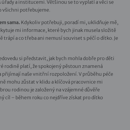
 úřady a institucemi. Většinou se to vyplatí a věci se
to všichni potřebujeme.
jsem sama.
Kdykoliv potřebuji, poradí mi, uklidňuje mě,
kytuje mi informace, které bych jinak musela složitě
trápí a co třeba ani nemusí souviset s péčí o dítko. Je
dovedu si představit, jak bych mohla dobře pro děti
ré rodině platí, že spokojený pěstoun znamená
 a přijímají naše vnitřní rozpoložení. V průběhu péče
dině mohu zůstat v klidu a klíčová pracovnice mi
obrou rodinou je založený na vzájemné důvěře
ný cíl – během roku co nejdříve získat pro dítko