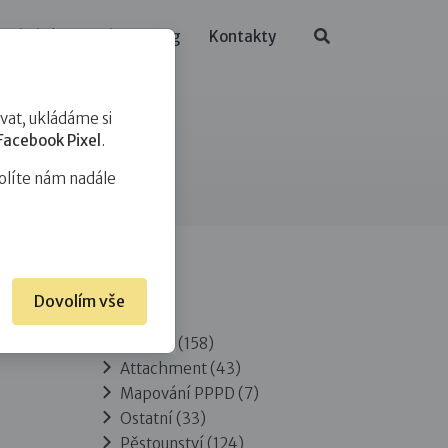
ělávání
O nás
Blog
Kontakty
at, ukládáme si
Facebook Pixel
.
olíte nám nadále
Dovolím vše
Rubriky
Adopce
(158)
Attachment
(43)
Mapování PPPD
(7)
Ostatní
(33)
Pěstounství
(124)