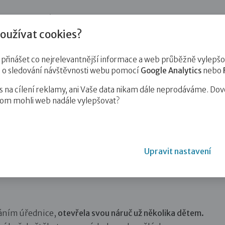
jnost
Pro zájemce o služby
Pro klienty
Pro děti
Vzd
oužívat cookies?
inášet co nejrelevantnější informace a web průběžně vylepšov
e o sledování návštěvnosti webu pomocí
Google Analytics
nebo
na cílení reklamy, ani Vaše data nikam dále neprodáváme. Dov
hom mohli web nadále vylepšovat?
Upravit nastavení
áním úřednice,
otevřela svou náruč už několika dětem.