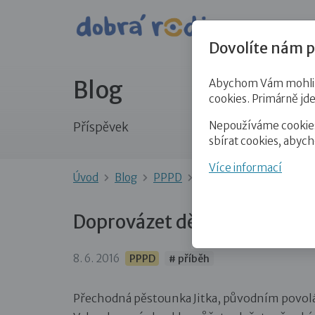
Pro veře
Dovolíte nám p
Blog
Abychom Vám mohli př
cookies. Primárně jd
Nepoužíváme cookies 
Příspěvek
sbírat cookies, abyc
Více informací
Úvod
Blog
PPPD
Doprovázet děti je dar
Doprovázet děti je dar
8. 6. 2016
PPPD
# příběh
Přechodná pěstounka Jitka, původním povol