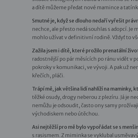
a dítě můžeme předat nové mamince a tatínko
Smutné je, když se dlouho nedaří vyřešit práv
nechce, ale přesto nedá souhlas s adopcí. Je mi
mohlo užívat v definitivní rodině. Vždyť to 
Zažila jsem i dítě, které prožilo prenatální živ
radostnější po pár měsících po ránu vidět v 
pokroky v komunikaci, ve vývoji. A pak už ne
křečích, pláči.
Trápí mě, jak většina lidí nahlíží na maminky, 
těžké osudy, drogy neberou z plezíru. Já je ne
nemůžu je odsoudit, často ony samy prožívají
východiskem nebo útěchou.
Asi nejtěžší pro mě bylo vypořádat se s men
s rasismem. Z miminka se vyklubal usměvavý 