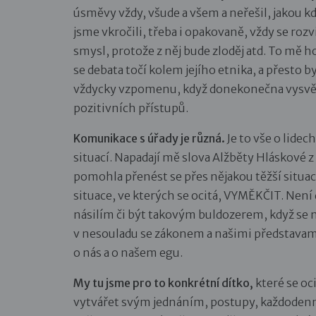
úsměvy vždy, všude a všem a neřešil, jakou k
jsme vkročili, třeba i opakovaně, vždy se rozv
smysl, protože z něj bude zloděj atd. To mě 
se debata točí kolem jejího etnika, a přesto 
vždycky vzpomenu, když donekonečna vysvětluji
pozitivních přístupů.
Komunikace s úřady je různá.
Je to vše o lidec
situací. Napadají mě slova Alžběty Hláskové 
pomohla přenést se přes nějakou těžší situaci
situace, ve kterých se ocitá, VYMĚKČIT. Není
násilím či být takovým buldozerem, když se 
v nesouladu se zákonem a našimi představami 
o nás a o našem egu.
My tu jsme pro to konkrétní dítko,
které se oci
vytvářet svým jednáním, postupy, každodenn