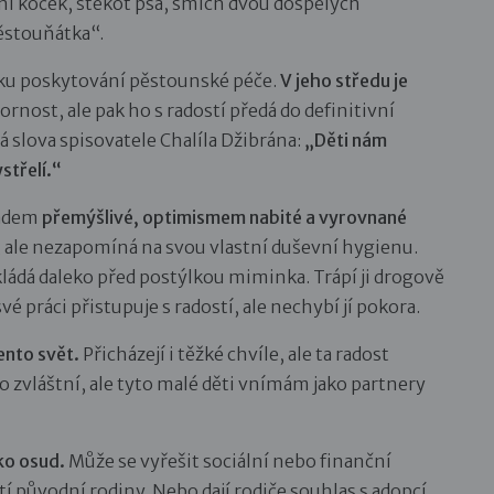
í koček, štěkot psa, smích dvou dospělých
ěstouňátka“.
níku poskytování pěstounské péče.
V jeho středu je
rnost, ale pak ho s radostí předá do definitivní
rá slova spisovatele Chalíla Džibrána:
„Děti nám
střelí.“
ladem
přemýšlivé, optimismem nabité a vyrovnané
 ale nezapomíná na svou vlastní duševní hygienu.
 odkládá daleko před postýlkou miminka. Trápí ji drogově
 práci přistupuje s radostí, ale nechybí jí pokora.
ento svět.
Přicházejí i těžké chvíle, ale ta radost
 zvláštní, ale tyto malé děti vnímám jako partnery
ko osud.
Může se vyřešit sociální nebo finanční
í původní rodiny. Nebo dají rodiče souhlas s adopcí