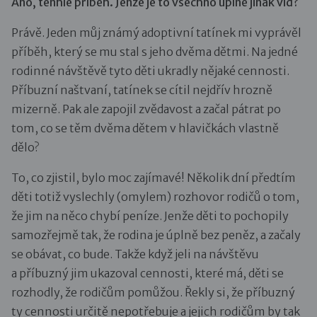
Ano, tenhle příběh. Jenže je to všechno úplně jinak viď?
Právě. Jeden můj známý adoptivní tatínek mi vyprávěl
příběh, který se mu stal s jeho dvěma dětmi. Na jedné
rodinné návštěvě tyto děti ukradly nějaké cennosti.
Příbuzní naštvaní, tatínek se cítil nejdřív hrozně
mizerně. Pak ale zapojil zvědavost a začal pátrat po
tom, co se těm dvěma dětem v hlavičkách vlastně
dělo?
To, co zjistil, bylo moc zajímavé! Několik dní předtím
děti totiž vyslechly (omylem) rozhovor rodičů o tom,
že jim na něco chybí peníze. Jenže děti to pochopily
samozřejmě tak, že rodina je úplně bez peněz, a začaly
se obávat, co bude. Takže když jeli na návštěvu
a příbuzný jim ukazoval cennosti, které má, děti se
rozhodly, že rodičům pomůžou. Řekly si, že příbuzný
ty cennosti určitě nepotřebuje a jejich rodičům by tak