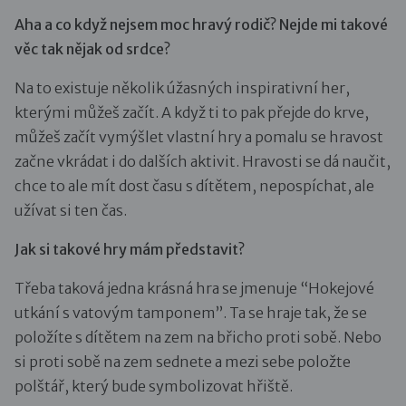
Aha a co když nejsem moc hravý rodič? Nejde mi takové
věc tak nějak od srdce?
Na to existuje několik úžasných inspirativní her,
kterými můžeš začít. A když ti to pak přejde do krve,
můžeš začít vymýšlet vlastní hry a pomalu se hravost
začne vkrádat i do dalších aktivit. Hravosti se dá naučit,
chce to ale mít dost času s dítětem, nepospíchat, ale
užívat si ten čas.
Jak si takové hry mám představit?
Třeba taková jedna krásná hra se jmenuje “Hokejové
utkání s vatovým tamponem”. Ta se hraje tak, že se
položíte s dítětem na zem na břicho proti sobě. Nebo
si proti sobě na zem sednete a mezi sebe položte
polštář, který bude symbolizovat hřiště.