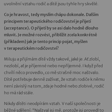
uvolnění vztahu rodič a dítě jsou tyhle hry skvělé.
Co je hravost, tedy myslím chápu dokonale. Dalším
principem terapeutického rodičovství je přijetí
(acceptance). O přijetí by se asi dalo hodně dlouho
mluvit. Je možné rozvést, přiblížit zcela konkrétně
(příkladem) jak je tento princip pojat, myšlen
v terapeutickém rodičovství?
Miluju a přijímám dítě vždy takové, jaké je. Ať zlobí,
nezlobí, ať je příjemné nebo nepříjemné. I když před
chvílí něco provedlo, co mě strašně moc naštvalo.
Dítě potřebuje denně zažívat, že vztah rodiče k němu
není závislý na tom, zda je hodné nebo zlobivé, rodič
ho má rád stále.
Nikdy dítěti neodpírám vztah. V naší společnosti je
běžné sdělení: “Naštval jsi mě, protože jsi provedl to