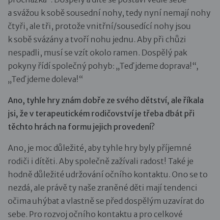
a svážou k sobě sousední nohy, tedy nyní nemají nohy
čtyři, ale tři, protože vnitřní/sousedící nohy jsou
k sobě svázány a tvoří nohu jednu. Aby při chůzi
nespadli, musí se vzít okolo ramen. Dospělý pak
pokyny řídí společný pohyb: „Teď jdeme doprava!“,
„Teď jdeme doleva!“
Ano, tyhle hry znám dobře ze svého dětství, ale říkala
jsi, že v terapeutickém rodičovství je třeba dbát při
těchto hrách na formu jejich provedení?
Ano, je moc důležité, aby tyhle hry byly příjemné
rodiči i dítěti. Aby společně zažívali radost! Také je
hodně důležité udržování očního kontaktu. Ono se to
nezdá, ale právě ty naše zraněné děti mají tendenci
očima uhýbat a vlastně se před dospělým uzavírat do
sebe. Pro rozvoj očního kontaktu a pro celkové