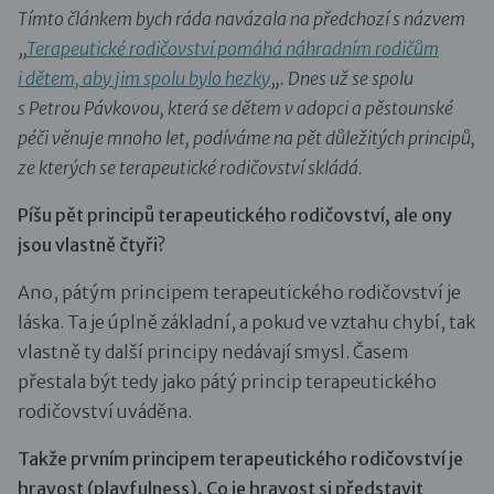
Tímto článkem bych ráda navázala na předchozí s názvem
„
Terapeutické rodičovství pomáhá náhradním rodičům
i dětem, aby jim spolu bylo hezky
„. Dnes už se spolu
s Petrou Pávkovou, která se dětem v adopci a pěstounské
péči věnuje mnoho let, podíváme na pět důležitých principů,
ze kterých se terapeutické rodičovství skládá.
Píšu pět principů
terapeutického rodičovství, ale ony
jsou vlastně čtyři?
Ano, pátým principem terapeutického rodičovství je
láska. Ta je úplně základní, a pokud ve vztahu chybí, tak
vlastně ty další principy nedávají smysl. Časem
přestala být tedy jako pátý princip terapeutického
rodičovství uváděna.
Takže prvním principem terapeutického rodičovství je
hravost (playfulness). Co je hravost si představit