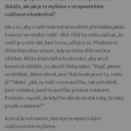
dokážu, ale jak je to myšleno v terapeutickém
rodičovství konkrétně?
Jde o to, aby v celé rodinné atmosféře převládala jakási
hravost ve vztahu rodič–dítě. Dítě by mělo zažívat, že
rodič je s ním rád, baví ho to, užívá si to. Představ si
třeba klasickou situaci, kdy se třeba dítě nechce
oblékat. Místo klasického hudrování, aby se už
konečně obléklo, to zkusíš třeba takto: “Pojď, jdeme
se oblékat, dáme závod, ano? Kdo bude první ty, nebo
já?” Nebo: „Jéé, ty máš v ruce autíčko, tak schválně,
jsem zvědavá, jestli to autíčko proleze rukávem.
Prolezlo, myslíš, že když ho dáš do druhé ruky, že taky
projde rukávem?“
A to už je ta hravost, která je terapeutickým
rodičovstvím myšlena.