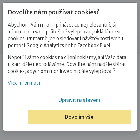
Dovolíte nám používat cookies?
Abychom Vám mohli přinášet co nejrelevantnější
Blog
informace a web průběžně vylepšovat, ukládáme si
cookies. Primárně jde o sledování návštěvnosti webu
Příspěvek
pomocí
Google Analytics
nebo
Facebook Pixel
.
Nepoužíváme cookies na cílení reklamy, ani Vaše data
Úvod
Blog
Adopce
Hravost, přijetí, zvědavost,
nikam dále neprodáváme. Dovolíte nám nadále sbírat
vcítění a láska. Na terapeutické rodičovství se…
cookies, abychom mohli web nadále vylepšovat?
Hravost, přijetí, zvědavost, vcítění
Více informací
a láska. Na terapeutické rodičovství
Upravit nastavení
se ptá adoptivní maminka
Dovolím vše
15. 11. 2018
Adopce
Pěstounství
Zájemci o NRP
# terapeutické rodičovství