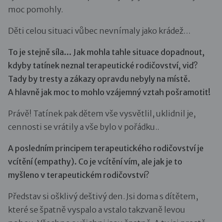
moc pomohly.
Děti celou situaci vůbec nevnímaly jako krádež…
To je stejně síla… Jak mohla tahle situace dopadnout,
kdyby tatínek neznal terapeutické rodičovství, viď?
Tady by tresty a zákazy opravdu nebyly na místě.
A hlavně jak moc to mohlo vzájemný vztah pošramotit!
Právě! Tatínek pak dětem vše vysvětlil, uklidnil je,
cennosti se vrátily a vše bylo v pořádku..
A posledním principem terapeutického rodičovství je
vcítění (empathy). Co je vcítění vím, ale jak je to
myšleno v terapeutickém rodičovství?
Představ si ošklivý deštivý den. Jsi doma s dítětem,
které se špatně vyspalo a vstalo takzvaně levou