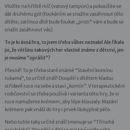
Vložíte na hřiště míč (vatový tampon) a pokoušíte se
dát druhému gól (foukáním se snažíte zasáhnout tělo
dítěte, zatímco dítě bude foukat „proti“ vám a bude se
snažit zasáhnout vás).
To je krásná hra, tu jsem třeba vůbec neznala! Ale říkala
jsi, že většinu takových her vlastně známe z dětství, jen
je musíme “oprášit”?
Přesně! To je třeba staré známé “Stavění komínu
rukama”, to určitě znáš! Dospělí s dítětem kladou
střídavě ruce na sebe a staví „komín“. V terapeutickém
rodičovství se třeba používá i varianta této hry, že si
ruce namažeme krémem, aby lépe klouzaly. Mazání
krémem pak vnáší do hry i prvek láskyplné péče.
Nebo tuhle taky určitě znáš! Jmenuje se “Třínohá
procházka”. Dospělý a dítě se postaví vedle sebe