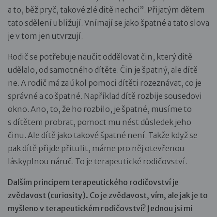
a to, běž pryč, takové zlé dítě nechci”. Přijatým dětem
tato sdělení ubližují. Vnímají se jako špatné a tato slova
je v tom jen utvrzují.
Rodič se potřebuje naučit oddělovat čin, který dítě
udělalo, od samotného dítěte. Čin je špatný, ale dítě
ne. A rodič má za úkol pomoci dítěti rozeznávat, co je
správné a co špatné. Například dítě rozbije sousedovi
okno. Ano, to, že ho rozbilo, je špatné, musíme to
s dítětem probrat, pomoct mu nést důsledek jeho
činu. Ale dítě jako takové špatné není. Takže když se
pak dítě přijde přitulit, máme pro něj otevřenou
láskyplnou náruč. To je terapeutické rodičovství.
Dalším principem terapeutického rodičovství je
zvědavost (curiosity). Co je zvědavost, vím, ale jak je to
myšleno v terapeutickém rodičovství? Jednou jsi mi