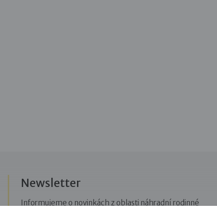
Newsletter
Informujeme o novinkách z oblasti náhradní rodinné
péče, posíláme upozornění na vzdělávací akce či