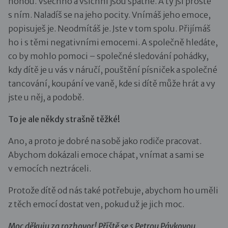
nohou. Všechno a všichni jsou špatně. A ty jsi prostě
s ním. Naladíš se na jeho pocity. Vnímáš jeho emoce,
popisuješ je. Neodmítáš je. Jste v tom spolu. Přijímáš
ho i s těmi negativními emocemi. A společně hledáte,
co by mohlo pomoci – společné sledování pohádky,
kdy dítě je u vás v náručí, pouštění písniček a společné
tancování, koupání ve vaně, kde si dítě může hrát a vy
jste u něj, a podobě.
To je ale někdy strašně těžké!
Ano, a proto je dobré na sobě jako rodiče pracovat.
Abychom dokázali emoce chápat, vnímat a sami se
v emocích neztráceli.
Protože dítě od nás také potřebuje, abychom ho uměli
z těch emocí dostat ven, pokud už je jich moc.
Moc děkuju za rozhovor! Příště se s Petrou Pávkovou