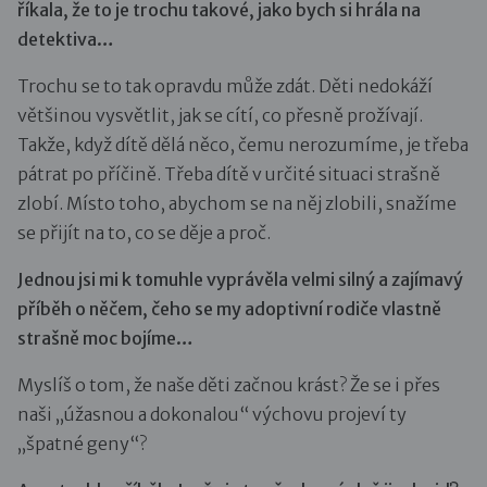
říkala, že to je trochu takové, jako bych si hrála na
detektiva…
Trochu se to tak opravdu může zdát. Děti nedokáží
většinou vysvětlit, jak se cítí, co přesně prožívají.
Takže, když dítě dělá něco, čemu nerozumíme, je třeba
pátrat po příčině. Třeba dítě v určité situaci strašně
zlobí. Místo toho, abychom se na něj zlobili, snažíme
se přijít na to, co se děje a proč.
Jednou jsi mi k tomuhle vyprávěla velmi silný a zajímavý
příběh o něčem, čeho se my adoptivní rodiče vlastně
strašně moc bojíme…
Myslíš o tom, že naše děti začnou krást? Že se i přes
naši „úžasnou a dokonalou“ výchovu projeví ty
„špatné geny“?