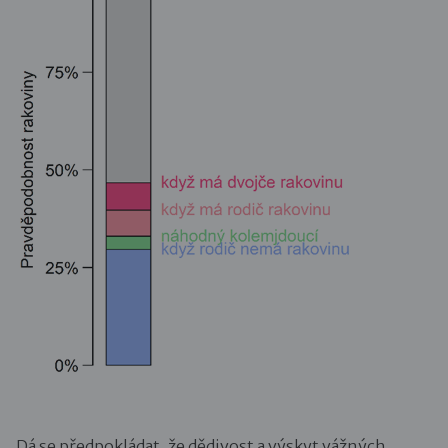
Dá se předpokládat, že dědivost a výskyt vážných