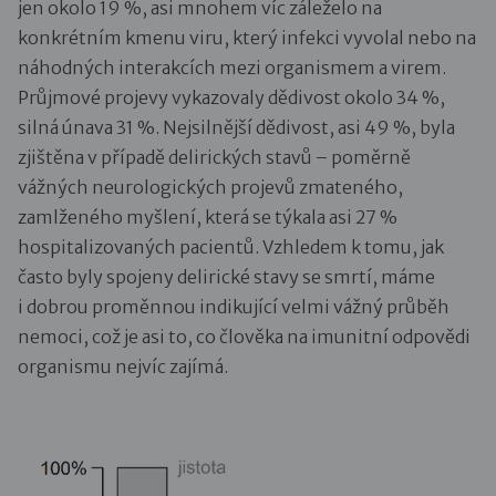
jen okolo 19 %, asi mnohem víc záleželo na
konkrétním kmenu viru, který infekci vyvolal nebo na
náhodných interakcích mezi organismem a virem.
Průjmové projevy vykazovaly dědivost okolo 34 %,
silná únava 31 %. Nejsilnější dědivost, asi 49 %, byla
zjištěna v případě delirických stavů – poměrně
vážných neurologických projevů zmateného,
zamlženého myšlení, která se týkala asi 27 %
hospitalizovaných pacientů. Vzhledem k tomu, jak
často byly spojeny delirické stavy se smrtí, máme
i dobrou proměnnou indikující velmi vážný průběh
nemoci, což je asi to, co člověka na imunitní odpovědi
organismu nejvíc zajímá.