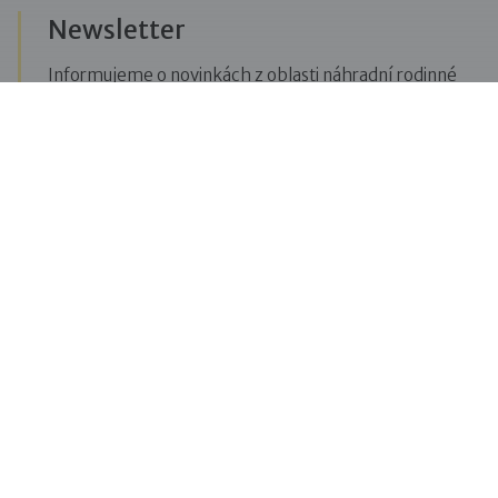
Newsletter
Informujeme o novinkách z oblasti náhradní rodinné
péče, posíláme upozornění na vzdělávací akce či
aktuality z Dobré rodiny.
Přihlásit se k odběru novinek
Menu
Pro veřejnost
Pro zájemce o služby
Pro klienty
Pro děti
Vzdělávání
O nás