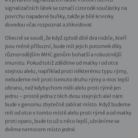
signalizačních látek se označí cizorodé součástky na
povrchu napadené buňky, takže je bílé krvinky
dovedou včas rozpoznat a zlikvidovat.
Obecně se soudí, že když zplodí dítě dva rodiče, kteří
jsou méně příbuzní, bude mít jejich potomek díky
různorodějším MHC genům bohatší a robustnější
imunitu. Pokud totiž zdědíme od matky i od otce
stejnou alelu, například proti některému typu rýmy,
nebudeme mít proti tomuto druhu rýmy o moc lepší
obranu, než kdybychom měli alelu proti rýmě jen
jednu – prostě jedna z těch dvou stejných alel nám
bude v genomu zbytečně zabírat místo. Když budeme
mít od otce v tomto místě alelu proti rýmě a od matky
proti oparu, bude to už o něco lepší, ubráníme se
dvěma nemocem místo jedné.