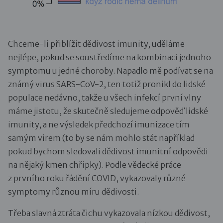
Chceme-li přiblížit dědivost imunity, uděláme
nejlépe, pokud se soustředíme na kombinaci jednoho
symptomu u jedné choroby. Napadlo mě podívat se na
známý virus SARS-CoV-2, ten totiž pronikl do lidské
populace nedávno, takže u všech infekcí první vlny
máme jistotu, že skutečně sledujeme odpověď lidské
imunity, a ne výsledek předchozí imunizace tím
samým virem (to by se nám mohlo stát například
pokud bychom sledovali dědivost imunitní odpovědi
na nějaký kmen chřipky). Podle vědecké práce
z prvního roku řádění COVID, vykazovaly různé
symptomy různou míru dědivosti.
Třeba slavná ztráta čichu vykazovala nízkou dědivost,