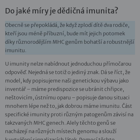
Do jaké míry je dědičná imunita?
Obecně se přepokládá, že když zplodí dítě dva rodiče,
kteří jsou méně příbuzní, bude mít jejich potomek
díky různorodějším MHC genům bohatší a robustnější
imunitu.
U imunity nelze nabídnout jednoduchou přímočarou
odpověď. Nejedná se totiž o jediný znak. Dá se říct, že
model, kdy popisujeme naši genetickou výbavu jako
inventář – máme predispozice se ubránit chřipce,
neštovicím, ústnímu oparu – popisuje danou situaci
mnohem lépe než to, jak dobrou máme imunitu. Část
specifické imunity proti různým patogenům závisí na
takzvaných MHC genech. Alely těchto genů se
nacházejí na různých místech genomu a slouží
k vytváření signalizacích látek. Pomocí těchto