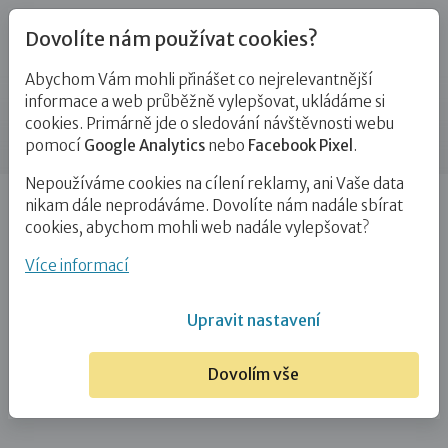
Dovolíte nám používat cookies?
Abychom Vám mohli přinášet co nejrelevantnější
Blog
informace a web průběžně vylepšovat, ukládáme si
cookies. Primárně jde o sledování návštěvnosti webu
Příspěvek
pomocí
Google Analytics
nebo
Facebook Pixel
.
Nepoužíváme cookies na cílení reklamy, ani Vaše data
Úvod
Blog
Adopce
Imunita
nikam dále neprodáváme. Dovolíte nám nadále sbírat
cookies, abychom mohli web nadále vylepšovat?
Imunita
Více informací
7. 10. 2023
Adopce
Pěstounství
Upravit nastavení
Úvodní článek, kde se dozvíte více o evolučním
Dovolím vše
genetikovi Petru Turečkovi, a hlavně zde najdete
vysvětlující slovníček pojmů najdete zde.