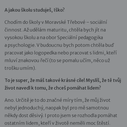
A jakou školu studuješ, Iško?
Chodím do školy v Moravské Třebové – sociální
činnost. Až udělám maturitu, chtěla bych jít na
vysokou školu a na obor Speciální pedagogika
a psychologie. V budoucnu bych potom chtěla buď
pracovat jako logopedka nebo pracovat s lidmi, kteří
mluví znakovou řečí (to se pomalu učím, něco už
trošku umím).
To je super, že máš takové krásné cíle! Myslíš, že tě tvůj
život navedl k tomu, že chceš pomáhat lidem?
Ano. Určitě je to do značné míry tím, že můj život
nebyl jednoduchý, naopak byl pro mě samotnou
někdy dost děsivý. I proto jsem se rozhodla pomáhat
ostatním lidem, kteří v životě neměli moc štěstí.