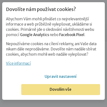
Dovolíte nám používat cookies?
Abychom Vám mohli přinášet co nejrelevantnější
Blog
informace a web průběžně vylepšovat, ukládáme si
cookies. Primárně jde o sledování návštěvnosti webu
Příspěvek
pomocí
Google Analytics
nebo
Facebook Pixel
.
Nepoužíváme cookies na cílení reklamy, ani Vaše data
Úvod
Blog
Adopce
Iška Pospíšil: Vím, že bych
nikam dále neprodáváme. Dovolíte nám nadále sbírat
nebyla schopna říct mámě…
cookies, abychom mohli web nadále vylepšovat?
Iška Pospíšil: Vím, že bych nebyla
Více informací
schopna říct mámě do očí to, co
Upravit nastavení
cítím.Tak jsem to napsala do básně.
Dovolím vše
28. 11. 2019
Adopce
Pěstounství
# kontakt s původní rodinou