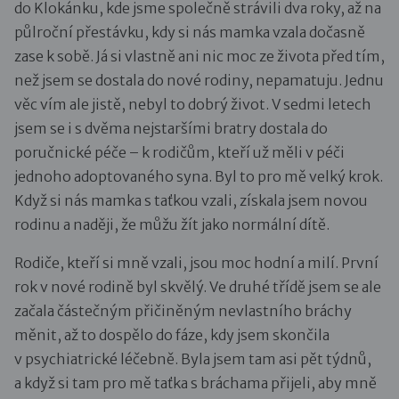
do Klokánku, kde jsme společně strávili dva roky, až na
půlroční přestávku, kdy si nás mamka vzala dočasně
zase k sobě. Já si vlastně ani nic moc ze života před tím,
než jsem se dostala do nové rodiny, nepamatuju. Jednu
věc vím ale jistě, nebyl to dobrý život. V sedmi letech
jsem se i s dvěma nejstaršími bratry dostala do
poručnické péče – k rodičům, kteří už měli v péči
jednoho adoptovaného syna. Byl to pro mě velký krok.
Když si nás mamka s taťkou vzali, získala jsem novou
rodinu a naději, že můžu žít jako normální dítě.
Rodiče, kteří si mně vzali, jsou moc hodní a milí. První
rok v nové rodině byl skvělý. Ve druhé třídě jsem se ale
začala částečným přičiněným nevlastního bráchy
měnit, až to dospělo do fáze, kdy jsem skončila
v psychiatrické léčebně. Byla jsem tam asi pět týdnů,
a když si tam pro mě taťka s bráchama přijeli, aby mně