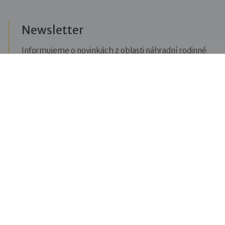
Newsletter
Informujeme o novinkách z oblasti náhradní rodinné
péče, posíláme upozornění na vzdělávací akce či
aktuality z Dobré rodiny.
Přihlásit se k odběru novinek
Menu
Pro veřejnost
Pro zájemce o služby
Pro klienty
Pro děti
Vzdělávání