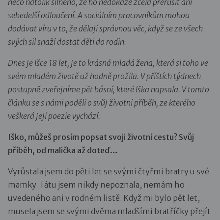
něco natolik silného, že ho nedokáže zcela přerušit ani
sebedelší odloučení. A sociálním pracovníkům mohou
dodávat víru v to, že dělají správnou věc, když se ze všech
svých sil snaží dostat děti do rodin.
Dnes je Išce 18 let, je to krásná mladá žena, která si toho ve
svém mladém životě už hodně prožila. V příštích týdnech
postupně zveřejníme pět básní, které Iška napsala. V tomto
článku se s námi podělí o svůj životní příběh, ze kterého
veškerá její poezie vychází.
Iško, můžeš prosím popsat svoji životní cestu? Svůj
příběh, od malička až doteď…
Vyrůstala jsem do pěti let se svými čtyřmi bratry u své
mamky. Tátu jsem nikdy nepoznala, nemám ho
uvedeného ani v rodném listě. Když mi bylo pět let,
musela jsem se svými dvěma mladšími bratříčky přejít