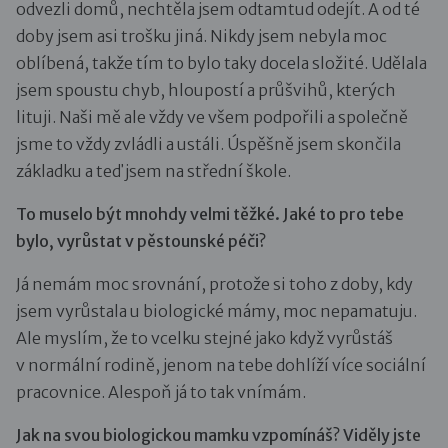
odvezli domů, nechtěla jsem odtamtud odejít. A od té
doby jsem asi trošku jiná. Nikdy jsem nebyla moc
oblíbená, takže tím to bylo taky docela složité. Udělala
jsem spoustu chyb, hloupostí a průšvihů, kterých
lituji. Naši mě ale vždy ve všem podpořili a společně
jsme to vždy zvládli a ustáli. Úspěšně jsem skončila
základku a teď jsem na střední škole.
To muselo být mnohdy velmi těžké. Jaké to pro tebe
bylo, vyrůstat v pěstounské péči?
Já nemám moc srovnání, protože si toho z doby, kdy
jsem vyrůstala u biologické mámy, moc nepamatuju.
Ale myslím, že to vcelku stejné jako když vyrůstáš
v normální rodině, jenom na tebe dohlíží více sociální
pracovnice. Alespoň já to tak vnímám.
Jak na svou biologickou mamku vzpomínáš? Viděly jste