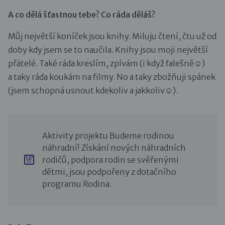
A co dělá šťastnou tebe? Co ráda děláš?
Můj největší koníček jsou knihy. Miluju čtení, čtu už od
doby kdy jsem se to naučila. Knihy jsou moji největší
přátelé. Také ráda kreslím, zpívám (i když falešně☺)
a taky ráda koukám na filmy. No a taky zbožňuji spánek
(jsem schopná usnout kdekoliv a jakkoliv☺).
Aktivity projektu Budeme rodinou
náhradní! Získání nových náhradních
rodičů, podpora rodin se svěřenými
dětmi, jsou podpořeny z dotačního
programu Rodina.