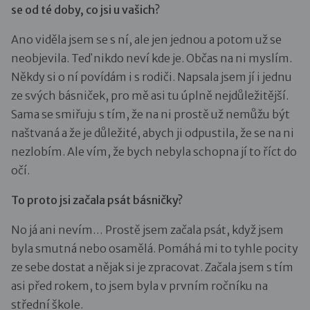
se od té doby, co jsi u vašich?
Ano viděla jsem se s ní, ale jen jednou a potom už se
neobjevila. Teď nikdo neví kde je. Občas na ni myslím.
Někdy si o ní povídám i s rodiči. Napsala jsem jí i jednu
ze svých básniček, pro mě asi tu úplně nejdůležitější.
Sama se smiřuju s tím, že na ni prostě už nemůžu být
naštvaná a že je důležité, abych ji odpustila, že se na ni
nezlobím. Ale vím, že bych nebyla schopna jí to říct do
očí.
To proto jsi začala psát básničky?
No já ani nevím… Prostě jsem začala psát, když jsem
byla smutná nebo osamělá. Pomáhá mi to tyhle pocity
ze sebe dostat a nějak si je zpracovat. Začala jsem s tím
asi před rokem, to jsem byla v prvním ročníku na
střední škole.