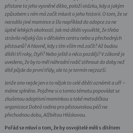
přistane to jeho vysněné dítko, položí otázku, kdy a jakým
způsobem s ním má začít mluvit o jeho historii. O tom, že se
narodilo jiné mamince a šlo například do adopce za ne
úplně lehkých okolností. Jak má dítěti vysvětlit, že třeba
strávilo nějaký čas v dětském centru nebo u přechodných
pěstounů? A hlavně, kdy s tím vším má začít? Až budou
dítěti tři roky, čtyři? Nebo ještě o něco později? V zákoně je
uvedeno, že by to měl náhradní rodič stihnout do doby než
dítě půjde do první třídy, ale to je termín nejzazší.
Jenže ono nejde jen o to nějak to celé dítěti oznámit a uff –
máme splněno. Pojďme si o tomto tématu popovídat se
zkušenou adoptivní maminkou a také metodičkou
organizace Dobrá rodina pro pěstounskou péči na
přechodnou dobu, Alžbětou Hláskovou.
Pořád se mluví o tom, že by osvojitelé měli s dítětem