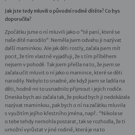
Jak jste tedy mluvili o původní rodině dítěte? Co bys
doporučila?
Zpočátku jsme o ní mluvili jako o “té paní, které se
naše dítě narodilo”. Neměla jsem odvahu ji nazývat
další maminkou. Ale jak děti rostly, začala jsem mít
pocit, že tím vlastně vyjadřuji, že s tím příběhem
nejsem v pohodě. Tak jsem přešla na to, že jsem se
začala učit mluvit o ní jako o mamince, které se děti
narodily. Nebylo to snadné, ale když jsem se ladila na
děti, hodně mi to usnadnilo přijmout i jejich rodiče.
Dneska bych asi začala tak, že pokud bych ji nedokázala
nazývat maminkou, pak bych o ní na začátku mluvila
s využitím jejího křestního jména, např.: “Nikola se
o tebe tehdy nemohla postarat, tak se rozhodla, že ti
umožní vyrůstat v jiné rodině, která je na to