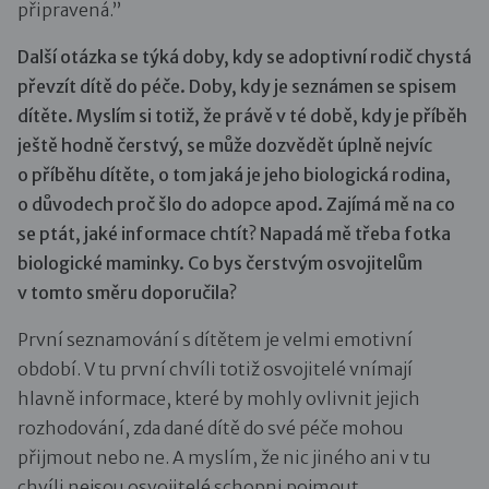
připravená.”
Další otázka se týká doby, kdy se adoptivní rodič chystá
převzít dítě do péče. Doby, kdy je seznámen se spisem
dítěte. Myslím si totiž, že právě v té době, kdy je příběh
ještě hodně čerstvý, se může dozvědět úplně nejvíc
o příběhu dítěte, o tom jaká je jeho biologická rodina,
o důvodech proč šlo do adopce apod. Zajímá mě na co
se ptát, jaké informace chtít? Napadá mě třeba fotka
biologické maminky. Co bys čerstvým
osvojitelům
v tomto směru doporučila?
První seznamování s dítětem je velmi emotivní
období. V tu první chvíli totiž osvojitelé vnímají
hlavně informace, které by mohly ovlivnit jejich
rozhodování, zda dané dítě do své péče mohou
přijmout nebo ne. A myslím, že nic jiného ani v tu
chvíli nejsou osvojitelé schopni pojmout.