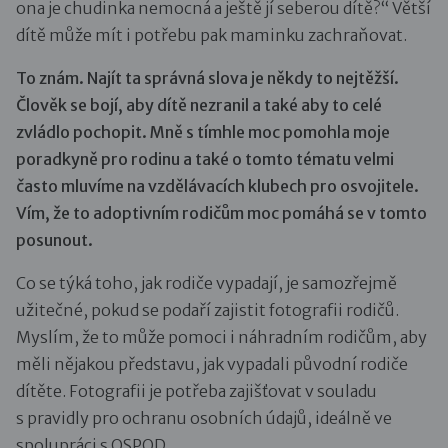
ona je chudinka nemocná a ještě jí seberou dítě?“ Větší
dítě může mít i potřebu pak maminku zachraňovat.
To znám. Najít ta správná slova je někdy to nejtěžší.
Člověk se bojí, aby dítě nezranil a také aby to celé
zvládlo pochopit. Mně s tímhle moc pomohla moje
poradkyně pro rodinu a také o tomto tématu velmi
často mluvíme na vzdělávacích klubech pro osvojitele.
Vím, že to adoptivním rodičům moc pomáhá se v tomto
posunout.
Co se týká toho, jak rodiče vypadají, je samozřejmě
užitečné, pokud se podaří zajistit fotografii rodičů.
Myslím, že to může pomoci i náhradním rodičům, aby
měli nějakou představu, jak vypadali původní rodiče
dítěte. Fotografii je potřeba zajišťovat v souladu
s pravidly pro ochranu osobních údajů, ideálně ve
spolupráci s OSPOD.