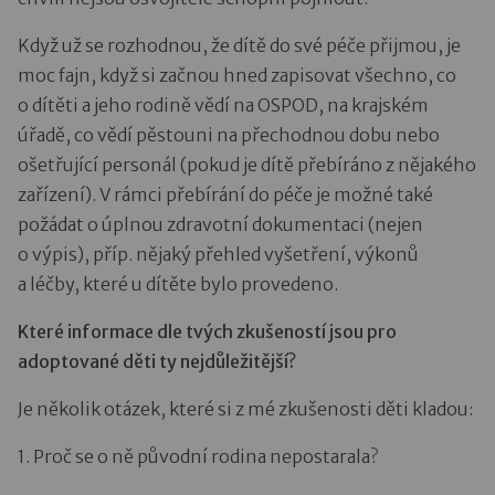
Když už se rozhodnou, že dítě do své péče přijmou, je
moc fajn, když si začnou hned zapisovat všechno, co
o dítěti a jeho rodině vědí na OSPOD, na krajském
úřadě, co vědí pěstouni na přechodnou dobu nebo
ošetřující personál (pokud je dítě přebíráno z nějakého
zařízení). V rámci přebírání do péče je možné také
požádat o úplnou zdravotní dokumentaci (nejen
o výpis), příp. nějaký přehled vyšetření, výkonů
a léčby, které u dítěte bylo provedeno.
Které informace dle tvých zkušeností jsou pro
adoptované děti ty nejdůležitější?
Je několik otázek, které si z mé zkušenosti děti kladou:
1. Proč se o ně původní rodina nepostarala?