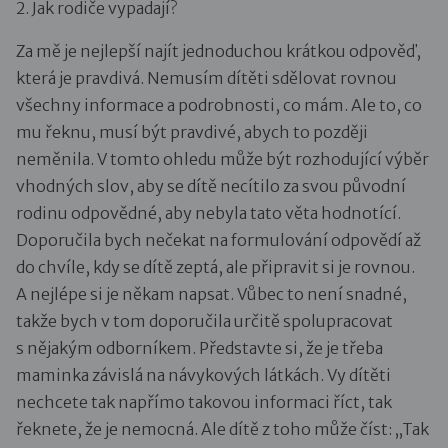
2. Jak rodiče vypadají?
Za mě je nejlepší najít jednoduchou krátkou odpověď,
která je pravdivá. Nemusím dítěti sdělovat rovnou
všechny informace a podrobnosti, co mám. Ale to, co
mu řeknu, musí být pravdivé, abych to později
neměnila. V tomto ohledu může být rozhodující výběr
vhodných slov, aby se dítě necítilo za svou původní
rodinu odpovědné, aby nebyla tato věta hodnotící.
Doporučila bych nečekat na formulování odpovědí až
do chvíle, kdy se dítě zeptá, ale připravit si je rovnou.
A nejlépe si je někam napsat. Vůbec to není snadné,
takže bych v tom doporučila určitě spolupracovat
s nějakým odborníkem. Představte si, že je třeba
maminka závislá na návykových látkách. Vy dítěti
nechcete tak napřímo takovou informaci říct, tak
řeknete, že je nemocná. Ale dítě z toho může číst: „Tak