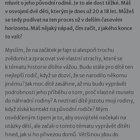
mluvit o jeho původní rodině. Je to ale dost těžké. Máš
v osvojení dvě děti, kterým je dnes už 20 a 18 let. Můžeš
se tedy podívat na ten proces už v delším časovém
horizontu. Máš nějaký nápad, čím začít, z jakého konce
to vzít?
Myslím, že na začátek je fajn si alespoň trochu
zvědomit a zpracovat své vlastní strachy, které se
k tématu historie dítěte vážou. Budu stále pro dítě ten
nejlepší rodič, když se dozví, že se narodilo někomu
jinému? Jak moc dítě zasáhne, až mu budu vyprávět
podrobnosti jeho příběhu o tom, proč vlastně muselo
do náhradní rodiny? A neztratí dítě jistotu mojí rodiny,
když získá kontakt na původní rodiče? Mým
osvědčeným tipem je to, aby osvojitelé nečekali na
otázky dětí, ale začali o tomto tématu vyprávět dítěti
hned, jak si ho přivezou domů. Většinou jdou do