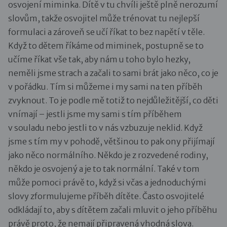
osvojení miminka. Dítě v tu chvíli ještě plně nerozumí
slovům, takže osvojitel může trénovat tu nejlepší
formulaci a zároveň se učí říkat to bez napětí v těle.
Když to dětem říkáme od miminek, postupně se to
učíme říkat vše tak, aby nám u toho bylo hezky,
neměli jsme strach a začali to sami brát jako něco, co je
v pořádku. Tím si můžeme i my sami na ten příběh
zvyknout. To je podle mě totiž to nejdůležitější, co děti
vnímají – jestli jsme my sami s tím příběhem
v souladu nebo jestli to v nás vzbuzuje neklid. Když
jsme s tím my v pohodě, většinou to pak ony přijímají
jako něco normálního. Někdo je z rozvedené rodiny,
někdo je osvojený a je to tak normální. Také v tom
může pomoci právě to, když si včas a jednoduchými
slovy zformulujeme příběh dítěte. Často osvojitelé
odkládají to, aby s dítětem začali mluvit o jeho příběhu
právě proto, že nemají připravená vhodná slova.