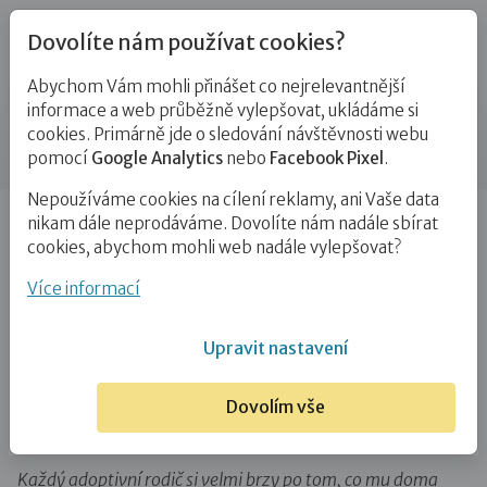
Dovolíte nám používat cookies?
Abychom Vám mohli přinášet co nejrelevantnější
Blog
informace a web průběžně vylepšovat, ukládáme si
cookies. Primárně jde o sledování návštěvnosti webu
Příspěvek
pomocí
Google Analytics
nebo
Facebook Pixel
.
Nepoužíváme cookies na cílení reklamy, ani Vaše data
Úvod
Blog
Adopce
Jak o osvojení mluvit s přijatými
nikam dále neprodáváme. Dovolíte nám nadále sbírat
dětmi: “ Najít ta správná…
cookies, abychom mohli web nadále vylepšovat?
Jak o osvojení mluvit s přijatými
Více informací
dětmi: “ Najít ta správná slova je
Upravit nastavení
někdy to nejtěžší.“
Dovolím vše
26. 9. 2020
Adopce
Zájemci o NRP
# identita dítěte
Každý adoptivní rodič si velmi brzy po tom, co mu doma