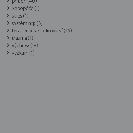
příběh (40)
Sebepéče (1)
stres (1)
systém nrp (3)
terapeutické rodičovství (16)
trauma (1)
výchova (18)
výzkum (1)