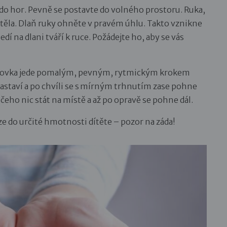
 do hor. Pevně ​​se postavte do volného prostoru. Ruka,
 u těla. Dlaň ruky ohněte v pravém úhlu. Takto vznikne
edí na dlani tváří k ruce. Požádejte ho, aby se vás
anovka jede pomalým, pevným, rytmickým krokem
staví a po chvíli se s mírným trhnutím zase pohne
ičeho nic stát na místě a až po opravě se pohne dál.
e do určité hmotnosti dítěte – pozor na záda!