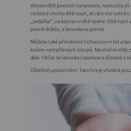
Abyste dítě povozili na lanovce, nemusíte jít
na které chcete dítě vozit, ať vám visí volně
„sedačka“, na kterou si dítě sedne. Dítě nyní s
pevně drželo, a lanovka se pohne.
Můžete také přiměřeně tichounce vrčet a l
kolem vymyšlených sloupů. Na otočce vždy za
dále. Občas se lanovka i zasekne a zůstane z n
Důležité upozornění: Tato hra je vhodná pouz