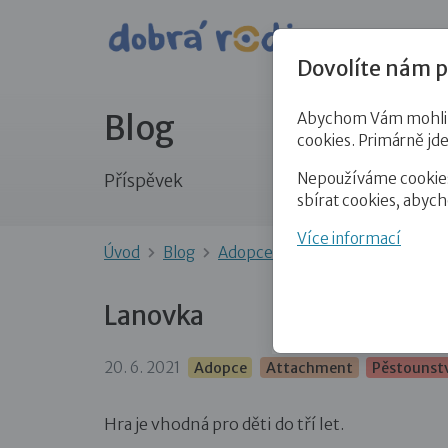
Pro veře
Dovolíte nám p
Blog
Abychom Vám mohli př
cookies. Primárně jd
Nepoužíváme cookies 
Příspěvek
sbírat cookies, abyc
Více informací
Úvod
Blog
Adopce
Lanovka
Lanovka
20. 6. 2021
Adopce
Attachment
Pěstounst
Hra je vhodná pro děti do tří let.