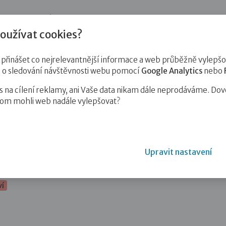
jnost
Pro zájemce o služby
Pro klienty
Pro děti
Vzd
oužívat cookies?
inášet co nejrelevantnější informace a web průběžně vylepšov
e o sledování návštěvnosti webu pomocí
Google Analytics
nebo
na cílení reklamy, ani Vaše data nikam dále neprodáváme. Dov
hom mohli web nadále vylepšovat?
Upravit nastavení
ví