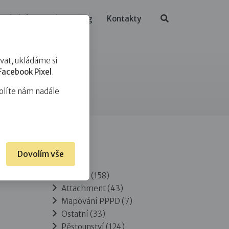
ělávání
O nás
Blog
Kontakty
at, ukládáme si
Facebook Pixel
.
olíte nám nadále
Dovolím vše
Rubriky
Adopce
(158)
Attachment
(43)
Mapování PPPD
(7)
Ostatní
(33)
Pěstounství
(124)