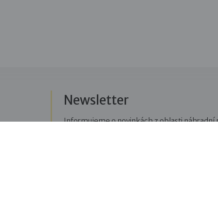
Newsletter
Informujeme o novinkách z oblasti náhradní r
Přihlásit se k odběru novinek
Menu
Sledujte n
Pro veřejnost
Fac
pravi
Pro zájemce o služby