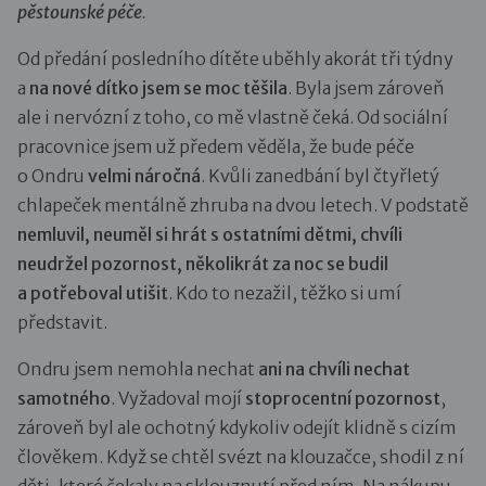
pěstounské péče
.
Od předání posledního dítěte uběhly akorát tři týdny
a
na nové dítko jsem se moc těšila
. Byla jsem zároveň
ale i nervózní z toho, co mě vlastně čeká. Od sociální
pracovnice jsem už předem věděla, že bude péče
o Ondru
velmi náročná
. Kvůli zanedbání byl čtyřletý
chlapeček mentálně zhruba na dvou letech. V podstatě
nemluvil, neuměl si hrát s ostatními dětmi, chvíli
neudržel pozornost, několikrát za noc se budil
a potřeboval utišit
. Kdo to nezažil, těžko si umí
představit.
Ondru jsem nemohla nechat
ani na chvíli nechat
samotného
. Vyžadoval mojí
stoprocentní pozornost
,
zároveň byl ale ochotný kdykoliv odejít klidně s cizím
člověkem. Když se chtěl svézt na klouzačce, shodil z ní
děti, které čekaly na sklouznutí před ním. Na nákupu