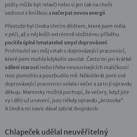
pošty může být relax!) nebo si jen tak na chvíli
sednout s knížkou a
načerpat novou energii
.
Přestože byl Ondra třetím dítětem, které jsem měla
v péči, až u něj kvůli extrémně složitému příběhu
pocítila úplně hmatatelně smysl doprovázení
.
Prohloubil se i můj vztah s doprovázející pracovnicí,
které jsem mohla kdykoliv zavolat. Často mi jen krátké
sdílení starostí
nebo třeba nesouvisejících maličkostí
moc pomohlo a povzbudilo mě. Několikrát jsem své
doprovázející pracovnici volala i večer a za to jí opravdu
děkuju. Maminky možná pochopí, že večery, když jste
vy i děti už unavení, jsou někdy opravdu „krizovka“.
A Ondra mi navíc dával zabrat dvojnásob.
Chlapeček udělal neuvěřitelný