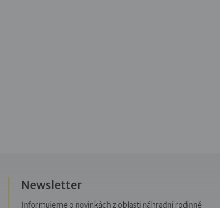
Newsletter
Informujeme o novinkách z oblasti náhradní rodinné
péče, posíláme upozornění na vzdělávací akce či