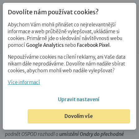
Dovolíte nám používat cookies?
Abychom Vám mohli přinášet co nejrelevantnější
Blog
informace a web průběžně vylepšovat, ukládáme si
cookies. Primárně jde o sledování návštěvnosti webu
Příspěvek
pomocí
Google Analytics
nebo
Facebook Pixel
.
Nepoužíváme cookies na cílení reklamy, ani Vaše data
Úvod
Blog
PPPD
Ne opožděný, ale zanedbávaný
nikam dále neprodáváme. Dovolíte nám nadále sbírat
cookies, abychom mohli web nadále vylepšovat?
Ne opožděný, ale zanedbávaný
Více informací
23. 9. 2016
PPPD
# příběh
Upravit nastavení
K přechodné pěstounce Vlastě přišel čtyřletý Ondra
Dovolím vše
z ubytovny. Žil na ní s tatínkem, ten měl ale problémy
s alkoholem a
o Ondru se příliš nestaral
. Soud proto na
podnět OSPOD rozhodl o
umístění Ondry do přechodné