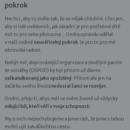
pokrok
Nechci, aby to znělo tak, že se nějak chlubím. Chci jen,
aby si lidé uvědomili, jak zásadní je pro potřebné dítě
mít tu pro sebe pěstouna… Ondra opravdu udělal
v naší rodině
neuvěřitelný pokrok
. Je pro to pro mě
obrovská radost.
Nebýt mě, doprovázející organizace a skvělým paním
ze sociálky (OSPOD) by byl přitom už dávno
zaškatulkovaný jako opožděný
. Přitom ale jen na
začátku svého života
nedostal šanci se rozvíjet
.
Ondro, přeju ti, abys měl ve svém životě už vždycky
milující lidi, kteří věří v tvoje schopnosti
.
My o nich nepochybujeme a jsme rádi, že jsme s tebou
mohli ujít tak důležitou cestu.