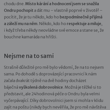
chodu dne.
Místo kárání a hodnocení jsem se snažila
Ondru pochopit
a dát mu – vlastně poprvé v životě! –
pocítit, že je tu někdo, kdo ho
bezpodmínečně přijímá
a záleží mu na něm
. Někdo, kdo ho
respektuje a miluje
,
i když třeba někdy neovládne své emoce a stane se, že
bouchne kamaráda na hřišti.
Nejsme na to sami
Strašně důležité pro mě bylo vědomí, že na to nejsem
sama. Po dohodě s doprovázející pracovnicí k nám
začala dvakrát týdně na dvě hodiny docházet
báječná
vyškolená dobrovolnice
. Možná je těžké si to
představit, ale 24hodinová péče o Ondru byla velmi
vyčerpávající. Díky dobrovolnici jsem si mohla v klidu
zajít na poštu (nikdy bych nevěřila, že pro mě návštěva