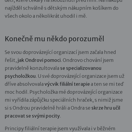
najížděl schválně s dětským nákupním košíkem do
všech okolo a několikrát uhodil i mě.
Konečně mu někdo porozuměl
Se svou doprovázející organizací jsem začala hned
řešit,
jak Ondrovi pomoci
. Ondrovo chování jsem
pravidelně konzultovala
se specializovanou
psycholožkou
. U své doprovázející organizace jsem už
dříve absolvovala
výcvik filiální terapie
a ten se mi teď
moc hodil. Psycholožka mé doprovázející organizace
mi vyřídila zápůjčku speciálních hraček, s nimiž jsme
si s Ondrou pravidelně hráli a Ondra se
skrze hru učil
pracovat se svými pocity
.
Principy filiální terapie jsem využívala i v běžném