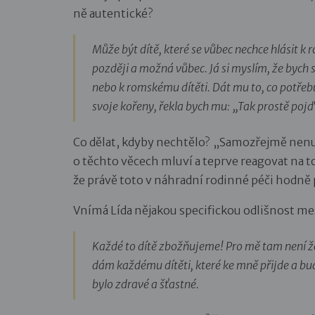
ně autentické?
Může být dítě, které se vůbec nechce hlásit k 
později a možná vůbec. Já si myslím, že bych 
nebo k romskému dítěti. Dát mu to, co potřebu
svoje kořeny, řekla bych mu: „Tak prostě poj
Co dělat, kdyby nechtělo? „Samozřejmě nenut
o těchto věcech mluví a teprve reagovat na to,
že právě toto v náhradní rodinné péči hodně 
Vnímá Lída nějakou specifickou odlišnost me
Každé to dítě zbožňujeme! Pro mě tam není žád
dám každému dítěti, které ke mně přijde a bu
bylo zdravé a šťastné.