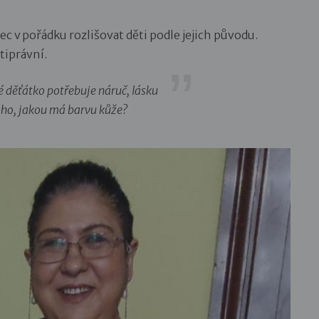
ec v pořádku rozlišovat děti podle jejich původu.
otiprávní.
é děťátko potřebuje náruč, lásku
toho, jakou má barvu kůže?