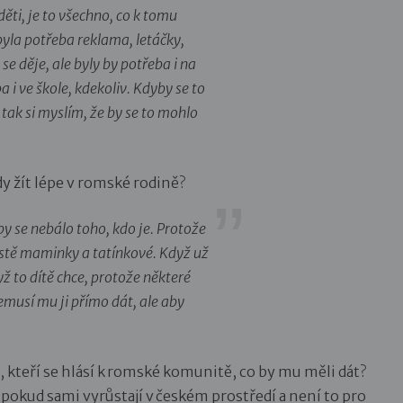
děti, je to všechno, co k tomu
byla potřeba reklama, letáčky,
se děje, ale byly by potřeba i na
 i ve škole, kdekoliv. Kdyby se to
 tak si myslím, že by se to mohlo
y žít lépe v romské rodině?
Aby se nebálo toho, kdo je. Protože
ostě maminky a tatínkové. Když už
yž to dítě chce, protože některé
emusí mu ji přímo dát, ale aby
, kteří se hlásí k romské komunitě, co by mu měli dát?
pokud sami vyrůstají v českém prostředí a není to pro