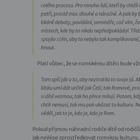
celého procesu. Pro mnoho lidí, kteří by chtěli 
patří, prostě moc dlouhé a náročné. A pak by 
klidně debaty, povídání, semináře, což vím, že 
místech, kde by to nikdo nepředpokládal. Třeba
spojilo s tím, aby to nebylo tak komplikované,
hnout.
Platí vůbec, že se romskému dítěti bude vžd
Tam spíš jde o to, aby neztratilo to svoje Já. 
lásku umí dát určitě jak Češi, tak Romové, pr
si dítě vezmou, tak ho přece milují. Potom, kd
chtít nemusí, tak mu pak ukázat tu kulturu. N
věděl, jak to je, kdo je, kdo je Rom.
Pokud přijmou náhradní rodiče dítě od rodičů
Jak nejlépe zprostředkovat romskou kulturu, 