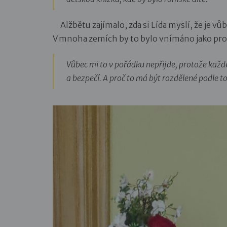
Alžbětu zajímalo, zda si Lída myslí, že je vůb
V mnoha zemích by to bylo vnímáno jako pr
Vůbec mi to v pořádku nepřijde, protože každ
a bezpečí. A proč to má být rozdělené podle 