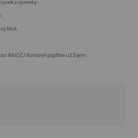
ryvek z operety:
čo
avý kluk
bor RAIDŽ / Romové pojďme už žijem.