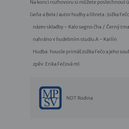
Na konci rozhovoru si můžete poslechnout ú
Geňa a Bela / autor hudby a libreta : Jožka Fe
název skladby – Kalo segno čha / Černý tm
nahráno v hudebním studiu A – Karlín
Hudba: housle primáš Jožka Fečo a jeho sou
zpěv: Erika Fečová ml.
NDT Rodina