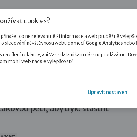
jnost
Pro zájemce o služby
Pro klienty
Pro děti
Vzd
oužívat cookies?
inášet co nejrelevantnější informace a web průběžně vylepšov
e o sledování návštěvnosti webu pomocí
Google Analytics
nebo
na cílení reklamy, ani Vaše data nikam dále neprodáváme. Dov
hom mohli web nadále vylepšovat?
romskými a českými dětmi. Každé to děťátko…
Upravit nastavení
mi a českými dětmi. Každé to
akovou péči, aby bylo šťastné
podcast