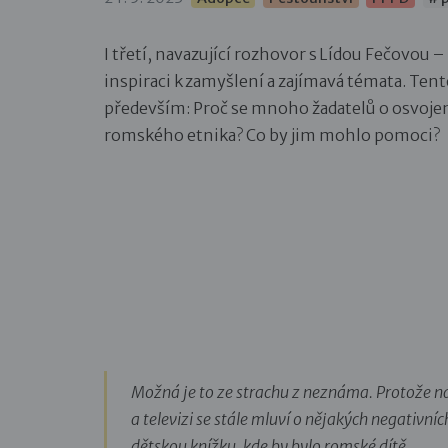
I třetí, navazující rozhovor s Lídou Fečovo
inspiraci k zamyšlení a zajímavá témata. Tent
především: Proč se mnoho žadatelů o osvojen
romského etnika? Co by jim mohlo pomoci?
Možná je to ze strachu z neznáma. Protože ná
a televizi se stále mluví o nějakých negativní
dětskou knížku, kde by bylo romské dítě.