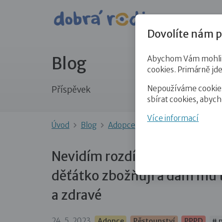
Pro veře
Dovolíte nám p
Blog
Abychom Vám mohli př
cookies. Primárně jd
Nepoužíváme cookies 
Příspěvek
sbírat cookies, abyc
Více informací
Úvod
Blog
Adopce
Nevidím rozdíl mezi 
Nevidím rozdíl mezi romský
děťátko zbožňuji a dám mu t
a zdravé
24. 5. 2023
Adopce
Pěstounství
PPPD
# 