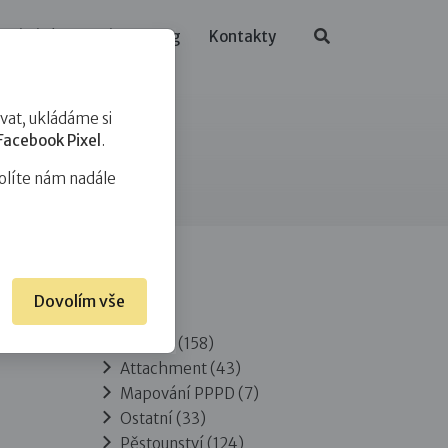
ělávání
O nás
Blog
Kontakty
at, ukládáme si
Facebook Pixel
.
olíte nám nadále
Dovolím vše
Rubriky
Adopce
(158)
Attachment
(43)
Mapování PPPD
(7)
Ostatní
(33)
Pěstounství
(124)