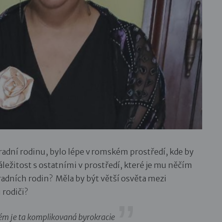
dní rodinu, bylo lépe v romském prostředí, kde by
áležitost s ostatními v prostředí, které je mu něčím
hradních rodin? Měla by být větší osvěta mezi
 rodiči?
lém je ta komplikovaná byrokracie