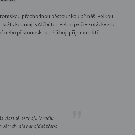
u – romskou přechodnou pěstounkou přináší velkou
okrát zkoumají s Alžbětou velmi palčivé otázky a to
í nebo pěstounskou péči bojí přijmout dítě
s vlastně neznají. V rádiu
ch věcech, ale nenajdeš třeba