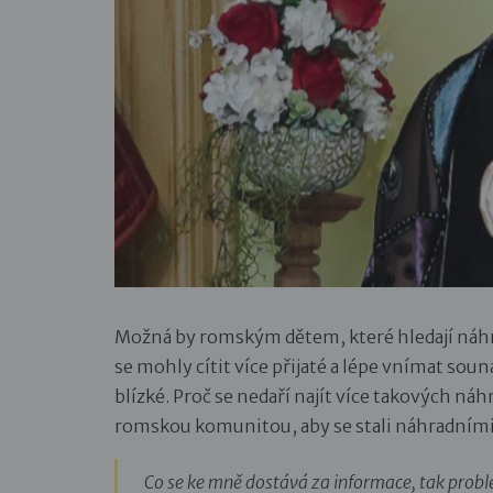
Možná by romským dětem, které hledají náhra
se mohly cítit více přijaté a lépe vnímat soun
blízké. Proč se nedaří najít více takových ná
romskou komunitou, aby se stali náhradními
Co se ke mně dostává za informace, tak prob