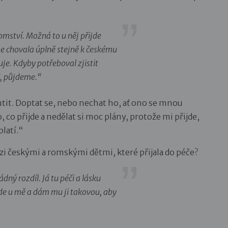
romství. Možná to u něj přijde
se chovala úplně stejně k českému
je. Kdyby potřeboval zjistit
ď, půjdeme.“
it. Doptat se, nebo nechat ho, ať ono se mnou
 co přijde a nedělat si moc plány, protože mi přijde,
platí.“
zi českými a romskými dětmi, které přijala do péče?
ný rozdíl. Já tu péči a lásku
de u mě a dám mu ji takovou, aby