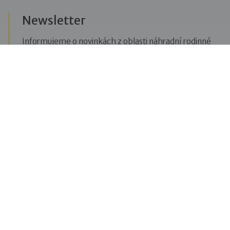
Newsletter
Informujeme o novinkách z oblasti náhradní rodinné
péče, posíláme upozornění na vzdělávací akce či
aktuality z Dobré rodiny.
Přihlásit se k odběru novinek
Menu
Pro veřejnost
Pro zájemce o služby
Pro klienty
Pro děti
Vzdělávání
O nás