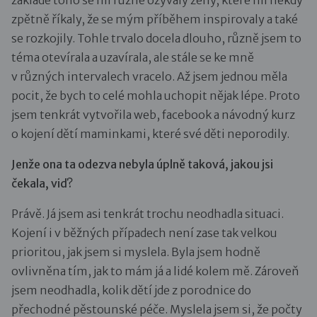
základě toho se mi různě ozývaly ženy, které mi někdy
zpětně říkaly, že se mým příběhem inspirovaly a také
se rozkojily. Tohle trvalo docela dlouho, různě jsem to
téma otevírala a uzavírala, ale stále se ke mně
v různých intervalech vracelo. Až jsem jednou měla
pocit, že bych to celé mohla uchopit nějak lépe. Proto
jsem tenkrát vytvořila web, facebook a návodný kurz
o kojení dětí maminkami, které své děti neporodily.
Jenže ona ta odezva nebyla úplně taková, jakou jsi
čekala, viď?
Právě. Já jsem asi tenkrát trochu neodhadla situaci.
Kojení i v běžných případech není zase tak velkou
prioritou, jak jsem si myslela. Byla jsem hodně
ovlivněna tím, jak to mám já a lidé kolem mě. Zároveň
jsem neodhadla, kolik dětí jde z porodnice do
přechodné pěstounské péče. Myslela jsem si, že počty