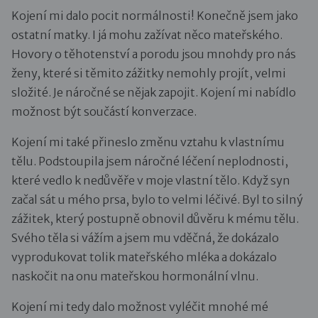
Kojení mi dalo pocit normálnosti! Konečně jsem jako
ostatní matky. I já mohu zažívat něco mateřského.
Hovory o těhotenství a porodu jsou mnohdy pro nás
ženy, které si těmito zážitky nemohly projít, velmi
složité. Je náročné se nějak zapojit. Kojení mi nabídlo
možnost být součástí konverzace.
Kojení mi také přineslo změnu vztahu k vlastnímu
tělu. Podstoupila jsem náročné léčení neplodnosti,
které vedlo k nedůvěře v moje vlastní tělo. Když syn
začal sát u mého prsa, bylo to velmi léčivé. Byl to silný
zážitek, který postupně obnovil důvěru k mému tělu.
Svého těla si vážím a jsem mu vděčná, že dokázalo
vyprodukovat tolik mateřského mléka a dokázalo
naskočit na onu mateřskou hormonální vlnu.
Kojení mi tedy dalo možnost vyléčit mnohé mé