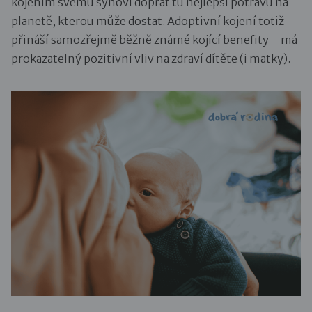
kojením svému synovi dopřát tu nejlepší potravu na
planetě, kterou může dostat. Adoptivní kojení totiž
přináší samozřejmě běžně známé kojící benefity – má
prokazatelný pozitivní vliv na zdraví dítěte (i matky).