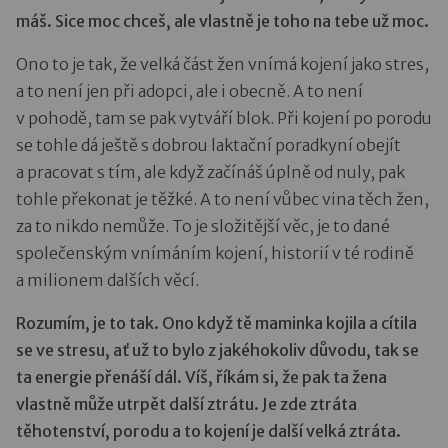
máš. Sice moc chceš, ale vlastně je toho na tebe už moc.
Ono to je tak, že velká část žen vnímá kojení jako stres,
a to není jen při adopci, ale i obecně. A to není
v pohodě, tam se pak vytváří blok. Při kojení po porodu
se tohle dá ještě s dobrou laktační poradkyní obejít
a pracovat s tím, ale když začínáš úplně od nuly, pak
tohle překonat je těžké. A to není vůbec vina těch žen,
za to nikdo nemůže. To je složitější věc, je to dané
společenským vnímáním kojení, historií v té rodině
a milionem dalších věcí.
Rozumím, je to tak. Ono když tě maminka kojila a cítila
se ve stresu, ať už to bylo z jakéhokoliv důvodu, tak se
ta energie přenáší dál. Víš, říkám si, že pak ta žena
vlastně může utrpět další ztrátu. Je zde ztráta
těhotenství, porodu a to kojení je další velká ztráta.