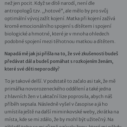
než jen pocit. Když se dítě narodí, není dle
antropologů tzv. ,,hotové”, ale mělo by pro svůj
optimální vývoj zažít kojení. Matka při kojení zažívá
kromě emocionálního spojení s dítětem i spojení
biologické a hmotné, které je v mnoha ohledech
podobné spojení mezi těhotnou matkou a dítětem.
Napadá mě jak jsi přišla na to, že své zkušenosti budeš
předávat dál a budeš pomáhat s rozkojením ženám,
které své děti neporodily?
To je takové delší. V podstatě to začalo asi tak, že mě
primářka novorozeneckého oddělení a také jedna
z hlavních žen v Laktační lize poprosila, abych náš
příběh sepsala. Následně vyšel v časopise a já ho
umístila ještě na další miminkovské weby, zkrátka na
místa, kde se mi zdálo, že by mohl být užitečný. Na