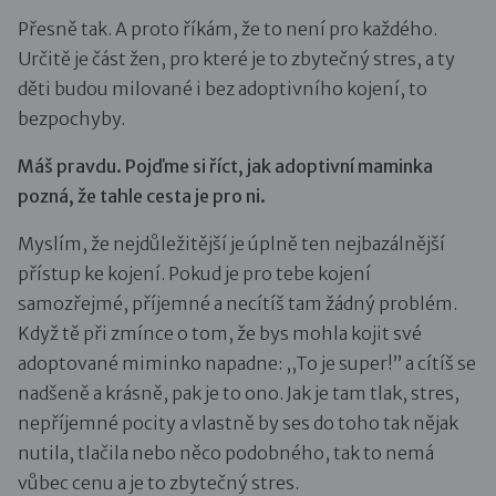
Přesně tak. A proto říkám, že to není pro každého.
Určitě je část žen, pro které je to zbytečný stres, a ty
děti budou milované i bez adoptivního kojení, to
bezpochyby.
Máš pravdu. Pojďme si říct, jak adoptivní maminka
pozná, že tahle cesta je pro ni.
Myslím, že nejdůležitější je úplně ten nejbazálnější
přístup ke kojení. Pokud je pro tebe kojení
samozřejmé, příjemné a necítíš tam žádný problém.
Když tě při zmínce o tom, že bys mohla kojit své
adoptované miminko napadne: ,,To je super!” a cítíš se
nadšeně a krásně, pak je to ono. Jak je tam tlak, stres,
nepříjemné pocity a vlastně by ses do toho tak nějak
nutila, tlačila nebo něco podobného, tak to nemá
vůbec cenu a je to zbytečný stres.