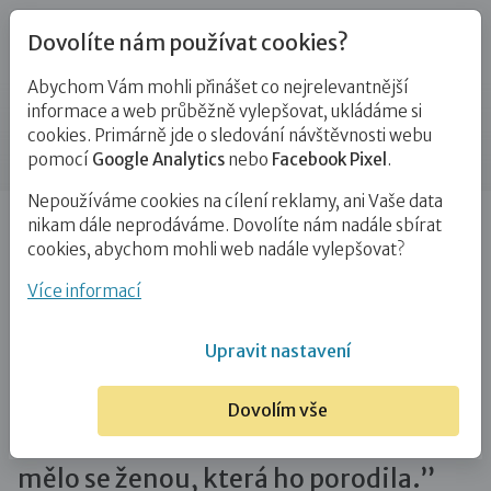
Dovolíte nám používat cookies?
Abychom Vám mohli přinášet co nejrelevantnější
Blog
informace a web průběžně vylepšovat, ukládáme si
cookies. Primárně jde o sledování návštěvnosti webu
Příspěvek
pomocí
Google Analytics
nebo
Facebook Pixel
.
Nepoužíváme cookies na cílení reklamy, ani Vaše data
Úvod
Blog
Adopce
O adoptivním kojení s laktační
nikam dále neprodáváme. Dovolíte nám nadále sbírat
poradkyní Evou Laurinovou: ,,Kojení je…
cookies, abychom mohli web nadále vylepšovat?
O adoptivním kojení s laktační
Více informací
poradkyní Evou Laurinovou: ,,Kojení
Upravit nastavení
je pro adoptované miminko léčivé,
pomáhá těmto dětem zahojit zranění
Dovolím vše
způsobená ztrátou vazby, kterou
mělo se ženou, která ho porodila.”