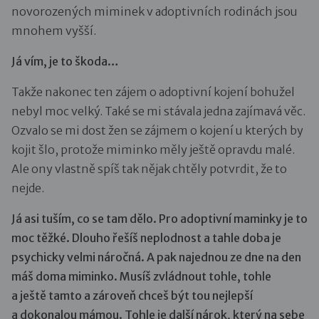
novorozených miminek v adoptivních rodinách jsou
mnohem vyšší.
Já vím, je to škoda…
Takže nakonec ten zájem o adoptivní kojení bohužel
nebyl moc velký. Také se mi stávala jedna zajímavá věc.
Ozvalo se mi dost žen se zájmem o kojení u kterých by
kojit šlo, protože miminko měly ještě opravdu malé.
Ale ony vlastně spíš tak nějak chtěly potvrdit, že to
nejde.
Já asi tuším, co se tam dělo. Pro adoptivní maminky je to
moc těžké. Dlouho řešíš neplodnost a tahle doba je
psychicky velmi náročná. A pak najednou ze dne na den
máš doma miminko. Musíš zvládnout tohle, tohle
a ještě tamto a zároveň chceš být tou nejlepší
a dokonalou mámou. Tohle je další nárok, který na sebe