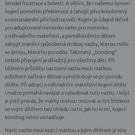
ženské frustrace a bolesti. A věřím, že i našemu synovi
kojení pomohlo překlenout a zahojit jeho krkolomný
a nestandardní příchod na svět. Kojení je údajně léčivé
pro adoptované miminko nebo pro miminko
z náhradního mateřství, a pomáhá těmto dětem
zahojit zranění způsobená ztrátou vazby, kterou mělo
se ženou, která ho porodila. Takzvaný ,,bonding”
neboli připojení je důležitý pro všechny děti. Při
běžném průběhu narození vazba mezi matkou
a dítětem začíná v děloze a prohlubuje se po porodu
dítěte. Při adopci a náhradním mateřství kojení dítěti
i matce pomáhá navázat a vybudovat tuto vazbu. I když
je jistě pravda, že matky mohou milovat a cítit blízkost
se svým dítětem bez ohledu na to, jak ho krmí, kojení
bonding velmi usnadňuje.
Navíc vazba mezi kojící matkou a jejím dítětem je více