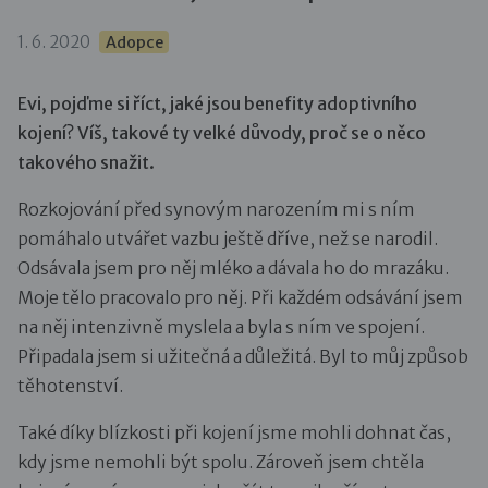
1. 6. 2020
Adopce
Evi, pojďme si říct, jaké jsou benefity adoptivního
kojení? Víš, takové ty velké důvody, proč se o něco
takového snažit.
Rozkojování před synovým narozením mi s ním
pomáhalo utvářet vazbu ještě dříve, než se narodil.
Odsávala jsem pro něj mléko a dávala ho do mrazáku.
Moje tělo pracovalo pro něj. Při každém odsávání jsem
na něj intenzivně myslela a byla s ním ve spojení.
Připadala jsem si užitečná a důležitá. Byl to můj způsob
těhotenství.
Také díky blízkosti při kojení jsme mohli dohnat čas,
kdy jsme nemohli být spolu. Zároveň jsem chtěla