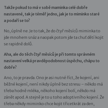
Takže pokud to má v sobě maminka celé dobře
nastavené, tak je téměř jedno, jak je to miminko staré
a podaří se to?
No, úplně ne. Je to tak, že do čtyř měsíců miminka to
jde mnohem snáz a naopak potom jde ta chuť dětí kojit
se rapidně dolů.
Aha, ale do těch čtyř měsíců je při tomto správném
nastavení velká pravděpodobnost úspěchu, chápu to
dobře?
Ano, to je pravda. Ono je asi nutné říct, že kojení, ani
běžné kojení, není nikdy úplně bez stresu – někdo má
třeba hodně mléka, někoho kojení bolí, někdo má
zánět apod. A stejně je to u toho adoptivního kojení. Že
třeba někdy miminko chce kojit třicetkrát za den,