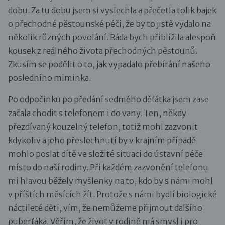
dobu. Za tu dobu jsem si vyslechla a přečetla tolik bajek
o přechodné pěstounské péči, že by to jistě vydalo na
několik různých povolání. Ráda bych přiblížila alespoň
kousek z reálného života přechodných pěstounů.
Zkusím se podělit o to, jak vypadalo přebírání našeho
posledního miminka.
Po odpočinku po předání sedmého děťátka jsem zase
začala chodit s telefonem i do vany. Ten, někdy
přezdívaný kouzelný telefon, totiž mohl zazvonit
kdykoliv a jeho přeslechnutí by v krajním případě
mohlo poslat dítě ve složité situaci do ústavní péče
místo do naší rodiny. Při každém zazvonění telefonu
mi hlavou běžely myšlenky na to, kdo by s námi mohl
v příštích měsících žít. Protože s námi bydlí biologické
náctileté děti, vím, že nemůžeme přijmout dalšího
puberťáka. Věřím, že život v rodině má smysl i pro