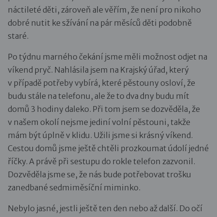
náctileté děti, zároveň ale věřím, že není pro nikoho
dobré nutit ke sžívání na pár měsíců děti podobně
staré.
Po týdnu marného čekání jsme měli možnost odjet na
víkend pryč. Nahlásila jsem na Krajský úřad, který
v případě potřeby vybírá, které pěstouny osloví, že
budu stále na telefonu, ale že to dva dny budu mít
domů 3 hodiny daleko. Při tom jsem se dozvěděla, že
v našem okolí nejsme jediní volní pěstouni, takže
mám být úplně v klidu. Užili jsme si krásný víkend.
Cestou domů jsme ještě chtěli prozkoumat údolí jedné
říčky. A právě při sestupu do rokle telefon zazvonil.
Dozvěděla jsme se, že nás bude potřebovat trošku
zanedbané sedmiměsíční miminko.
Nebylo jasné, jestli ještě ten den nebo až další. Do očí