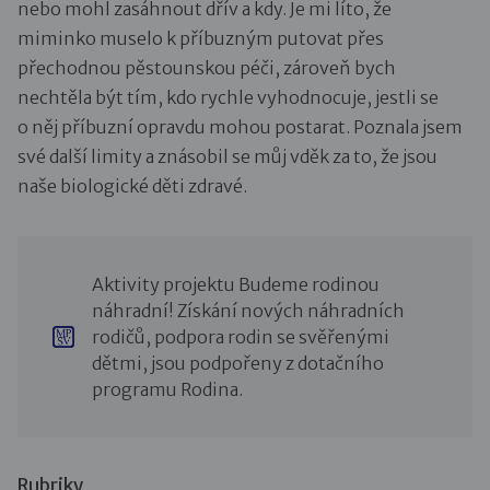
nebo mohl zasáhnout dřív a kdy. Je mi líto, že
miminko muselo k příbuzným putovat přes
přechodnou pěstounskou péči, zároveň bych
nechtěla být tím, kdo rychle vyhodnocuje, jestli se
o něj příbuzní opravdu mohou postarat. Poznala jsem
své další limity a znásobil se můj vděk za to, že jsou
naše biologické děti zdravé.
Aktivity projektu Budeme rodinou
náhradní! Získání nových náhradních
rodičů, podpora rodin se svěřenými
dětmi, jsou podpořeny z dotačního
programu Rodina.
Rubriky