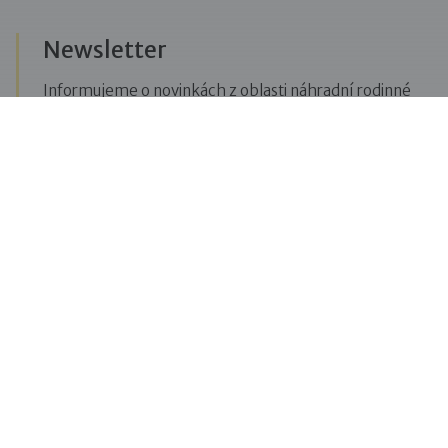
Newsletter
Informujeme o novinkách z oblasti náhradní rodinné
péče, posíláme upozornění na vzdělávací akce či
aktuality z Dobré rodiny.
Přihlásit se k odběru novinek
Menu
Pro veřejnost
Pro zájemce o služby
Pro klienty
Pro děti
Vzdělávání