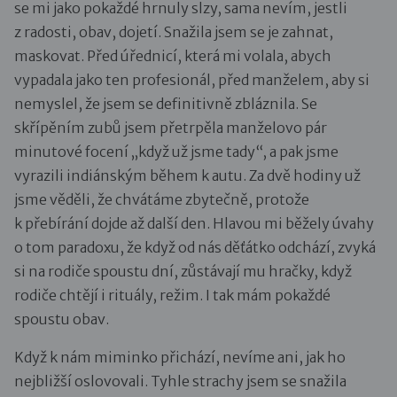
se mi jako pokaždé hrnuly slzy, sama nevím, jestli
z radosti, obav, dojetí. Snažila jsem se je zahnat,
maskovat. Před úřednicí, která mi volala, abych
vypadala jako ten profesionál, před manželem, aby si
nemyslel, že jsem se definitivně zbláznila. Se
skřípěním zubů jsem přetrpěla manželovo pár
minutové focení „když už jsme tady“, a pak jsme
vyrazili indiánským během k autu. Za dvě hodiny už
jsme věděli, že chvátáme zbytečně, protože
k přebírání dojde až další den. Hlavou mi běžely úvahy
o tom paradoxu, že když od nás děťátko odchází, zvyká
si na rodiče spoustu dní, zůstávají mu hračky, když
rodiče chtějí i rituály, režim. I tak mám pokaždé
spoustu obav.
Když k nám miminko přichází, nevíme ani, jak ho
nejbližší oslovovali. Tyhle strachy jsem se snažila