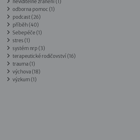
neviditelné zranění (1)
odborna pomoc (1)
podcast (26)
příběh (40)
Sebepéče (1)
stres (1)
systém nrp (3)
terapeutické rodičovství (16)
trauma (1)
výchova (18)
výzkum (1)