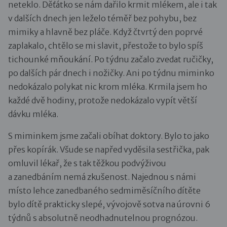
neteklo. Děťátko se nám dařilo krmit mlékem, ale i tak
v dalších dnech jen leželo téměř bez pohybu, bez
mimiky a hlavně bez pláče. Když čtvrtý den poprvé
zaplakalo, chtělo se mi slavit, přestože to bylo spíš
tichounké mňoukání. Po týdnu začalo zvedat ručičky,
po dalších pár dnech i nožičky. Ani po týdnu miminko
nedokázalo polykat nic krom mléka. Krmila jsem ho
každé dvě hodiny, protože nedokázalo vypít větší
dávku mléka.
S miminkem jsme začali obíhat doktory. Bylo to jako
přes kopírák. Všude se napřed vyděsila sestřička, pak
omluvil lékař, že s tak těžkou podvýživou
a zanedbáním nemá zkušenost. Najednou s námi
místo lehce zanedbaného sedmiměsíčního dítěte
bylo dítě prakticky slepé, vývojově sotva na úrovni 6
týdnů s absolutně neodhadnutelnou prognózou.