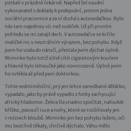
potkali v prázdné čekárně. Napřed šel soudní
vykonavatel s doklady k podepsání, potom jedna
sociální pracovnice a za ní druhá s autosedačkou. Bylo
nás tam najednou víc než sudiček. Už při prvním
pohledu se mi zatajil dech. V autosedačce se krčilo
maličké nic s neutrálním výrazem, bez pohybu. Když
jsem ho vzala do náručí, přestala jsem dýchat úplně.
Miminko bylo totiž silně cítit cigaretovým kouřem
a hlavně bylo lehoučké jako novorozeně. Úplně jsem
ho svlékla až před paní doktorkou.
Tohle sedmiměsíční, prý jen lehce zanedbané děťátko,
vypadalo, jako by právě vypadlo z fotky zachycující
africký hladomor. Žebra šla snadno spočítat, nafouklé
bříško, pavoučí ruce a nohy, které se rozšiřovaly jen
v místech kloubů. Miminko jen bez pohybu leželo, oči
mu bezcílně těkaly, chrčivě dýchalo. Váhu mělo