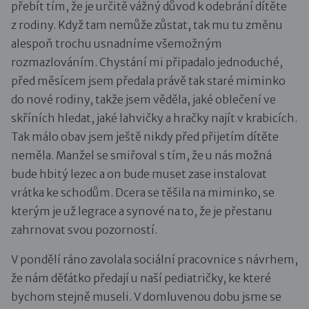
přebít tím, že je určitě vážný důvod k odebrání dítěte
z rodiny. Když tam nemůže zůstat, tak mu tu změnu
alespoň trochu usnadníme všemožným
rozmazlováním. Chystání mi připadalo jednoduché,
před měsícem jsem předala právě tak staré miminko
do nové rodiny, takže jsem věděla, jaké oblečení ve
skříních hledat, jaké lahvičky a hračky najít v krabicích.
Tak málo obav jsem ještě nikdy před přijetím dítěte
neměla. Manžel se smiřoval s tím, že u nás možná
bude hbitý lezec a on bude muset zase instalovat
vrátka ke schodům. Dcera se těšila na miminko, se
kterým je už legrace a synové na to, že je přestanu
zahrnovat svou pozorností.
V pondělí ráno zavolala sociální pracovnice s návrhem,
že nám děťátko předají u naší pediatričky, ke které
bychom stejně museli. V domluvenou dobu jsme se