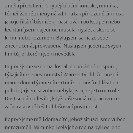
uměla představit. Chybějící oční kontakt, mimika,
téměř žádné změny nálad. I na tak přirozené činnosti
jako je říkání básniček, masírování po koupeli nebo
lechtání jsem najednou musela myslet a skoro se
k nim nutit rozumem. Byla jsem sama ze sebe
znechucená, překvapená. Našla jsem jeden ze svých
limitů, o kterém jsem nevěděla.
Poprvé jsme se doma dostali do pořádného sporu,
týkajícího se pěstounství. Manžel tvrdil, že možná
máme doma týrané dítě a tudíž to musím hlásit na
policii. Já jsem si vůbec nebyla jistá, že je to má role.
Dost se nám ulevilo, když naše sociální pracovnice
začala aktivně řešit ohlašovací povinnost.
Poprvé jsme měli doma dítě, jehož situaci jsme vůbec
nerozuměli. Miminko i celá jeho rodina byli od jeho