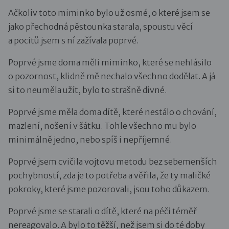
Ačkoliv toto miminko bylo už osmé, o které jsem se
jako přechodná pěstounka starala, spoustu věcí
a pocitů jsem s ní zažívala poprvé.
Poprvé jsme doma měli miminko, které se nehlásilo
o pozornost, klidně mě nechalo všechno dodělat. A já
si to neuměla užít, bylo to strašně divné.
Poprvé jsme měla doma dítě, které nestálo o chování,
mazlení, nošení v šátku. Tohle všechno mu bylo
minimálně jedno, nebo spíš i nepříjemné.
Poprvé jsem cvičila vojtovu metodu bez sebemenších
pochybností, zda je to potřeba a věřila, že ty maličké
pokroky, které jsme pozorovali, jsou toho důkazem.
Poprvé jsme se starali o dítě, které na péči téměř
nereagovalo. A bylo to těžší, než jsem si do té doby