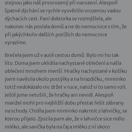
stejnou jako náš prvorozený při narození. Alespoň
špatné dýchání se rychle vysvětlilo vrozenou vadou
dýchacích cest. Paní doktorka se rozmýšlela, ale
nakonec nás poslala domů a ne do nemocnice s tím, že
při jakýchkoliv dalších potížích do nemocnice
vyrazíme.
Brečela jsem už v autě cestou domů. Bylo mi ho tak
líto. Doma jsem uklidila nachystané oblečení a našla
oblečení mnohem menší. Hračky nachystané v košíku
jsem navěsila okolo postýlky a na hrazdičku, miminko
totiž nedokázalo nic držet v ruce, natož si to samo vzít.
Ještě jsme netušili, že hračky ani nevidí. Alespoň
manžel mohl pro nejbližší dobu přestat řešit zábrany
na schody. Chtěla jsem miminko nakrmit z lahvičky, se
kterou přijelo. Zjistila jsem ale, že v lahvičce sice mělo
mléko, ale savička byla na čaj a mléko z ní skoro