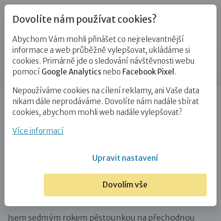
Dovolíte nám používat cookies?
Abychom Vám mohli přinášet co nejrelevantnější
Blog
informace a web průběžně vylepšovat, ukládáme si
cookies. Primárně jde o sledování návštěvnosti webu
Příspěvek
pomocí
Google Analytics
nebo
Facebook Pixel
.
Nepoužíváme cookies na cílení reklamy, ani Vaše data
Úvod
Blog
PPPD
Po osmé a přitom jako poprvé
nikam dále neprodáváme. Dovolíte nám nadále sbírat
aneb o přebírání miminka do…
cookies, abychom mohli web nadále vylepšovat?
Po osmé a přitom jako poprvé aneb
Více informací
o přebírání miminka do pěstounské
Upravit nastavení
péče na přechodnou dobu
Dovolím vše
13. 11. 2019
PPPD
Jsem sedmým rokem pěstounkou na přechodnou