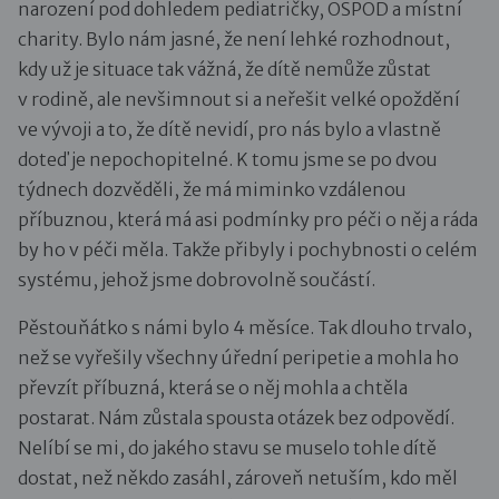
narození pod dohledem pediatričky, OSPOD a místní
charity. Bylo nám jasné, že není lehké rozhodnout,
kdy už je situace tak vážná, že dítě nemůže zůstat
v rodině, ale nevšimnout si a neřešit velké opoždění
ve vývoji a to, že dítě nevidí, pro nás bylo a vlastně
doteď je nepochopitelné. K tomu jsme se po dvou
týdnech dozvěděli, že má miminko vzdálenou
příbuznou, která má asi podmínky pro péči o něj a ráda
by ho v péči měla. Takže přibyly i pochybnosti o celém
systému, jehož jsme dobrovolně součástí.
Pěstouňátko s námi bylo 4 měsíce. Tak dlouho trvalo,
než se vyřešily všechny úřední peripetie a mohla ho
převzít příbuzná, která se o něj mohla a chtěla
postarat. Nám zůstala spousta otázek bez odpovědí.
Nelíbí se mi, do jakého stavu se muselo tohle dítě
dostat, než někdo zasáhl, zároveň netuším, kdo měl