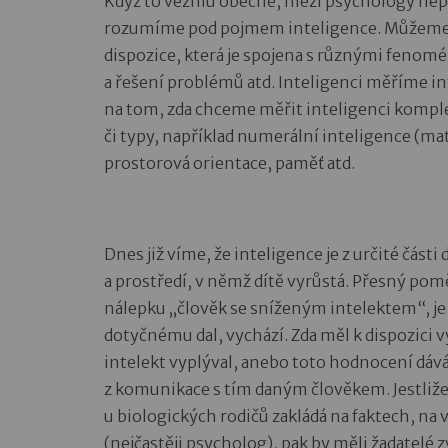
Když to vezmu obecně, mezi psychology nep
rozumíme pod pojmem inteligence. Můžeme říc
dispozice, která je spojena s různými fenomé
a řešení problémů atd. Inteligenci měříme int
na tom, zda chceme měřit inteligenci komple
či typy, například numerální inteligence (ma
prostorová orientace, paměť atd.
Dnes již víme, že inteligence je z určité části 
a prostředí, v němž dítě vyrůstá. Přesný pom
nálepku „člověk se sníženým intelektem“, je 
dotyčnému dal, vychází. Zda měl k dispozici v
intelekt vyplýval, anebo toto hodnocení dáv
z komunikace s tím daným člověkem. Jestliže
u biologických rodičů zakládá na faktech, na
(nejčastěji psycholog), pak by měli žadatelé z