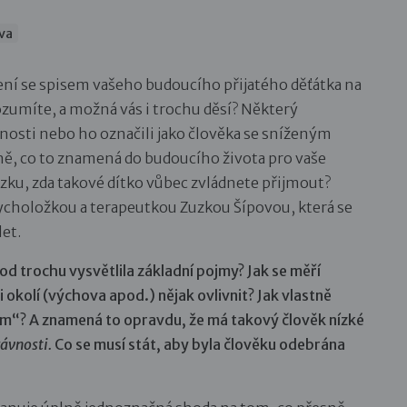
va
ení se spisem vašeho budoucího přijatého děťátka na
ozumíte, a možná vás i trochu děsí? Některý
nosti nebo ho označili jako člověka se sníženým
ně, co to znamená do budoucího života pro vaše
ázku, zda takové dítko vůbec zvládnete přijmout?
sycholožkou a terapeutkou Zuzkou Šípovou, která se
et.
d trochu vysvětlila základní pojmy? Jak se měří
i okolí (výchova apod.) nějak ovlivnit? Jak vlastně
em“? A znamená to opravdu, že má takový člověk nízké
ávnosti.
Co se musí stát, aby byla člověku odebrána