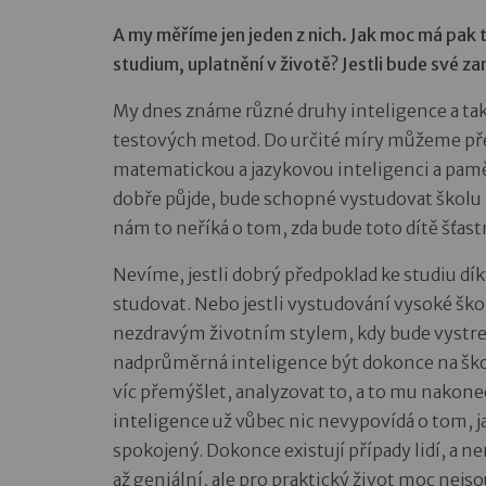
A my měříme jen jeden z nich. Jak moc má pak t
studium, uplatnění v životě? Jestli bude své z
My dnes známe různé druhy inteligence a ta
testových metod. Do určité míry můžeme pře
matematickou a jazykovou inteligenci a pamě
dobře půjde, bude schopné vystudovat školu a
nám to neříká o tom, zda bude toto dítě šťast
Nevíme, jestli dobrý předpoklad ke studiu dí
studovat. Nebo jestli vystudování vysoké 
nezdravým životním stylem, kdy bude vystre
nadprůměrná inteligence být dokonce na šk
víc přemýšlet, analyzovat to, a to mu nakon
inteligence už vůbec nic nevypovídá o tom, ja
spokojený. Dokonce existují případy lidí, a n
až geniální, ale pro praktický život moc nejso