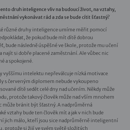
ento druh inteligence vliv na budoucí život, na vztahy,
aměstnání vykonávat rád a zda se bude cítit šťastný?
ké různé druhy inteligence umíme měřit pomocí
dpokládat, že pokud bude mít dítě dobrou
ť, bude následně úspěšné ve škole, protože mu učení
 najít si dobře placené zaměstnání. Ale vůbec nic
né a spokojené.
ky vyššímu intelektu nepřeválcuje nízká motivace
školy s červeným diplomem nebude vykoupeno
sované dítě sedět celé dny nad učením. Někdy může
odu, protože takový člověk může nad vším mnohem
ec může bránit být šťastný. A nadprůměrná
ké vztahy bude ten člověk mít a jak v nich bude
ení jich málo, kteří jsou sice nadprůměrně inteligentní
u, protože si žijí ve svém světě složitých