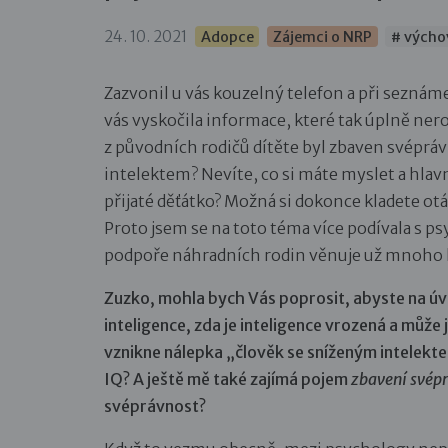
24. 10. 2021
Adopce
Zájemci o NRP
# výcho
Zazvonil u vás kouzelný telefon a při seznám
vás vyskočila informace, které tak úplně ner
z původních rodičů dítěte byl zbaven svépráv
intelektem? Nevíte, co si máte myslet a hlav
přijaté děťátko? Možná si dokonce kladete ot
Proto jsem se na toto téma více podívala s p
podpoře náhradních rodin věnuje už mnoho l
Zuzko, mohla bych Vás poprosit, abyste na úvo
inteligence, zda je inteligence vrozená a může j
vznikne nálepka „člověk se sníženým intelekt
IQ? A ještě mě také zajímá pojem
zbavení svépr
svéprávnost?