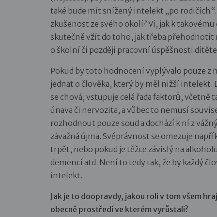
také bude mít snížený intelekt „po rodičích
zkušenost ze svého okolí? Ví, jak k takovému
skutečně vžít do toho, jak třeba přehodnotit n
o školní či později pracovní úspěšnosti dítěte?
Pokud by toto hodnocení vyplývalo pouze z n
jednat o člověka, který by měl nižší intelekt. 
se chová, vstupuje celá řada faktorů, včetně
únava či nervozita, a vůbec to nemusí souvi
rozhodnout pouze soud a dochází k ní z vážn
závažná újma. Svéprávnost se omezuje napřík
trpět, nebo pokud je těžce závislý na alkoholu
demencí atd. Není to tedy tak, že by každý 
intelekt.
Jak je to doopravdy, jakou roli v tom všem hr
obecně prostředí ve kterém vyrůstali?