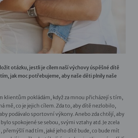
žit otázku, jestli je cílem naší výchovy úspěšné dítě
ím, jak moc potřebujeme, aby naše děti plnily naše
vým klientům pokládám, když za mnou přicházejí s tím,
á mě, co je jejich cílem. Zda to, aby dítě nezlobilo,
by podávalo sportovní výkony. Anebo zda chtějí, aby
by bylo spokojené se sebou, svými vztahy atd. Je zcela
, přemýšlí nad tím, jaké jeho dítě bude, co bude mít