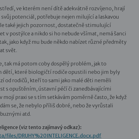
ředí, ve kterém není dítě adekvátně rozvíjeno, hrají
svůj potenciál, potřebuje nejen milující a laskavou
ale také jejich pozornost, dostatečně stimulující
žet v postýlce a nikdo si ho nebude všímat, nemá šanci
í tak, jako když mu bude někdo nabízet různé předměty
at svět.
je, tak má potom coby dospělý problém, jak to
dětí, které biologičtí rodiče opustili nebo jim byly
 od rodičů, kteří to sami jako malé děti neměli
t s opuštěním, ústavní péčí či zanedbávajícími
 v mojí praxi se s tím setkávám poměrně často, že když
ám se, že nebylo příliš dobré, nebo že vyrůstali
íbuznými atd.
eligence (viz tento zajímavý odkaz):
ata/files/DRUHY%20INTELIGENCE.docx.pdf