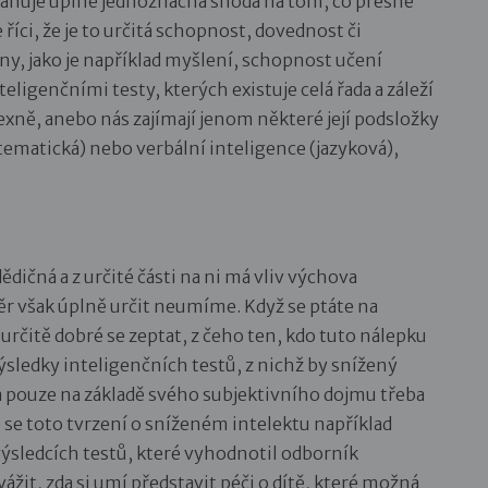
anuje úplně jednoznačná shoda na tom, co přesně
i, že je to určitá schopnost, dovednost či
ny, jako je například myšlení, schopnost učení
eligenčními testy, kterých existuje celá řada a záleží
xně, anebo nás zajímají jenom některé její podsložky
tematická) nebo verbální inteligence (jazyková),
dědičná a z určité části na ni má vliv výchova
ěr však úplně určit neumíme. Když se ptáte na
určitě dobré se zeptat, z čeho ten, kdo tuto nálepku
ýsledky inteligenčních testů, z nichž by snížený
á pouze na základě svého subjektivního dojmu třeba
 se toto tvrzení o sníženém intelektu například
 výsledcích testů, které vyhodnotil odborník
vážit, zda si umí představit péči o dítě, které možná