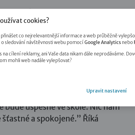
jnost
Pro zájemce o služby
Pro klienty
Pro děti
Vzd
oužívat cookies?
inášet co nejrelevantnější informace a web průběžně vylepšov
e o sledování návštěvnosti webu pomocí
Google Analytics
nebo
na cílení reklamy, ani Vaše data nikam dále neprodáváme. Dov
hom mohli web nadále vylepšovat?
u matematickou, jazykovou inteligenci a paměť, lze…
Upravit nastavení
matickou, jazykovou inteligenci
že bude úspěšné ve škole. Nic nám
e šťastné a spokojené.” Říká