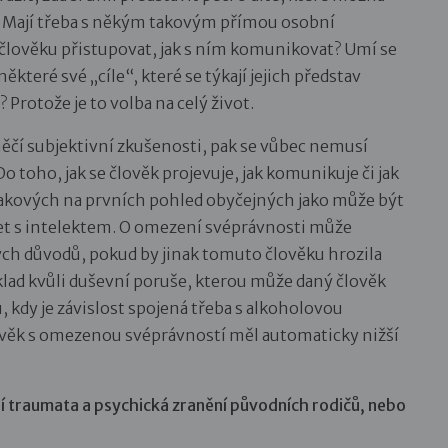
“. Mají třeba s někým takovým přímou osobní
 člověku přistupovat, jak s ním komunikovat? Umí se
ěkteré své „cíle“, které se týkají jejich představ
 Protože je to volba na celý život.
ěčí subjektivní zkušenosti, pak se vůbec nemusí
Do toho, jak se člověk projevuje, jak komunikuje či jak
 takových na prvních pohled obyčejných jako může být
set s intelektem. O omezení svéprávnosti může
ých důvodů, pokud by jinak tomuto člověku hrozila
lad kvůli duševní poruše, kterou může daný člověk
, kdy je závislost spojená třeba s alkoholovou
člověk s omezenou svéprávností měl automaticky nižší
ají traumata a psychická zranění původních rodičů, nebo