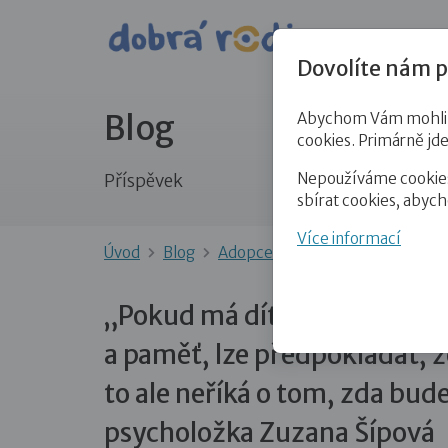
Pro veře
Dovolíte nám p
Blog
Abychom Vám mohli př
cookies. Primárně jd
Nepoužíváme cookies 
Příspěvek
sbírat cookies, abyc
Více informací
Úvod
Blog
Adopce
„Pokud má dítě dobro
„Pokud má dítě dobrou mate
a paměť, lze předpokládat, 
to ale neříká o tom, zda bud
psycholožka Zuzana Šípová