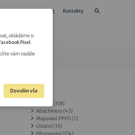
ělávání
O nás
Blog
Kontakty
at, ukládáme si
Facebook Pixel
.
olíte nám nadále
Dovolím vše
Rubriky
Adopce
(158)
Attachment
(43)
Mapování PPPD
(7)
Ostatní
(33)
Pěstounství
(124)