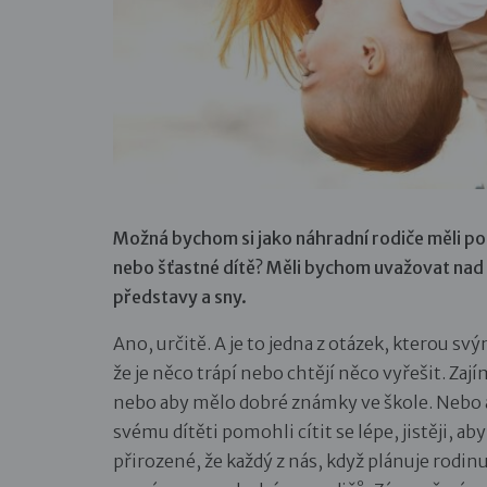
Možná bychom si jako náhradní rodiče měli polo
nebo šťastné dítě? Měli bychom uvažovat nad t
představy a sny.
Ano, určitě. A je to jedna z otázek, kterou s
že je něco trápí nebo chtějí něco vyřešit. Zajím
nebo aby mělo dobré známky ve škole. Nebo a
svému dítěti pomohli cítit se lépe, jistěji, a
přirozené, že každý z nás, když plánuje rodinu