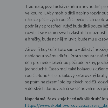
Traumata, psychická zranění a nevhodné prost
velkou roli. Aby mohlo dítě naplno rozvinout 
náruč a péči svých rodičů či pečujících osob, 
podněty a prostředí. Když bude dítě pouze le
rozvíjet se v rámci svých vlastních možnost
a hračky, bude na něj mluvit, bude mu ukazov
Zároveň když dítě toto samo v dětství nezaži
nabídnout svému dítěti. Proto spousta našich 
děti pro nedostatečnou péči odebrány, pochází
jednoduché. Často mají také bolavou zkušenos
rodiči. Bohužel je to takový začarovaný kruh,
se ptám na zázemí biologických rodičů, dozvíd
v dětských domovech či se stěhovali mezi př
Napadá mě, že existuje hned několik druhů int
https://www.skolahovorcovice.cz/users_d