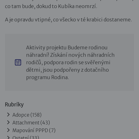
co tam bude, dokud to Kubíka neomrzí.
A je opravdu vtipné, co všecko v té krabici dostaneme.
Aktivity projektu Budeme rodinou
náhradní! Získání nových náhradních
rodičů, podpora rodin se svěřenými
dětmi, jsou podpořeny z dotačního
programu Rodina.
Rubriky
Adopce
(158)
Attachment
(43)
Mapování PPPD
(7)
Ostatní
(33)