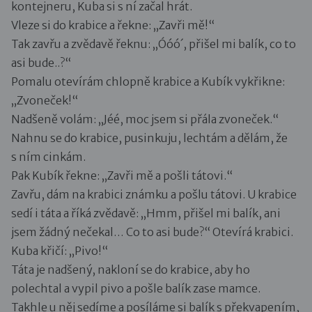
kontejneru, Kuba si s ní začal hrát.
Vleze si do krabice a řekne: „Zavři mě!“
Tak zavřu a zvědavě řeknu: „Óóó´, přišel mi balík, co to
asi bude..?“
Pomalu otevírám chlopně krabice a Kubík vykřikne:
„Zvoneček!“
Nadšeně volám: „Jéé, moc jsem si přála zvoneček.“
Nahnu se do krabice, pusinkuju, lechtám a dělám, že
s ním cinkám.
Pak Kubík řekne: „Zavři mě a pošli tátovi.“
Zavřu, dám na krabici známku a pošlu tátovi. U krabice
sedí i táta a říká zvědavě: „Hmm, přišel mi balík, ani
jsem žádný nečekal… Co to asi bude?“ Otevírá krabici.
Kuba křičí: „Pivo!“
Táta je nadšený, nakloní se do krabice, aby ho
polechtal a vypil pivo a pošle balík zase mamce.
Takhle u něj sedíme a posíláme si balík s překvapením,