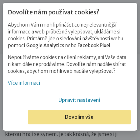
Dovolíte nám používat cookies?
Abychom Vám mohli přinášet co nejrelevantnější
Blog
informace a web průběžně vylepšovat, ukládáme si
cookies. Primárně jde o sledování návštěvnosti webu
Příspěvek
pomocí
Google Analytics
nebo
Facebook Pixel
.
Nepoužíváme cookies na cílení reklamy, ani Vaše data
Úvod
Blog
Adopce
Posílání balíku
nikam dále neprodáváme. Dovolíte nám nadále sbírat
cookies, abychom mohli web nadále vylepšovat?
Posílání balíku
Více informací
10. 11. 2022
Adopce
Attachment
# attachmentové hry
Upravit nastavení
Dovolím vše
Přišel nám milý email od náhradní maminky, ve
kterém s námi sdílela jejich attachmentovou hru,
kterou hrají se synem. Je tak krásná, že jsme si ji