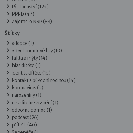
Pěstounství
(124)
PPPD
(47)
Zájemci o NRP
(88)
Štítky
adopce (1)
attachmentové hry (10)
fakta a mýty (14)
hlas dítěte (1)
identita dítěte (15)
kontakt s původní rodinou (14)
koronavirus (2)
narozeniny (1)
neviditelné zranění (1)
odborna pomoc (1)
podcast (26)
příběh (40)
Sebepéče (1)