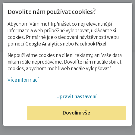
Dovolíte nám používat cookies?
Abychom Vám mohli přinášet co nejrelevantnější
Blog
informace a web průběžně vylepšovat, ukládáme si
cookies. Primárně jde o sledování návštěvnosti webu
Příspěvek
pomocí
Google Analytics
nebo
Facebook Pixel
.
Nepoužíváme cookies na cílení reklamy, ani Vaše data
Úvod
Blog
Adopce
Přechod dítěte z Mateřské
nikam dále neprodáváme. Dovolíte nám nadále sbírat
školy do Školy základní u dětí vyrůstajících…
cookies, abychom mohli web nadále vylepšovat?
Přechod dítěte z Mateřské školy do
Více informací
Školy základní u dětí vyrůstajících
Upravit nastavení
v náhradních rodinách
Dovolím vše
10. 3. 2023
Adopce
Pěstounství
Zájemci o NRP
# podcast