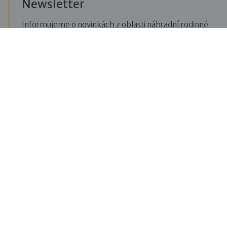
Newsletter
Informujeme o novinkách z oblasti náhradní rodinné
péče, posíláme upozornění na vzdělávací akce či
aktuality z Dobré rodiny.
Přihlásit se k odběru novinek
Menu
Pro veřejnost
Pro zájemce o služby
Pro klienty
Pro děti
Vzdělávání
O nás
Blog