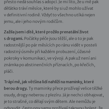
přesto nedá souhlas s adopcí. Je mi líto, že u mě pak
děťátko tráví měsíce, které by si už mohlo užívat
v definitivní rodině. Vždyť to všechno utíká nejen
jemu, ale i jeho novým rodičům.
Zažila jsem i dítě, které prožilo prenatální život
s drogami.
Počátky péče jsou těžší, ale o to je pak
radostnější po pár měsících po ránu vidět v posteli
radostný úsměv při každém probuzení, úžasné
pokroky v komunikaci, ve vývoji. A pak už není ani
známka po abstinenčních příznacích, po křečích,
pláči.
Trápí mě, jak většina lidí nahlíží na maminky, které
berou drogy.
Ty maminky přece prožívají velice těžké
osudy, drogy neberou z plezíru. Já je nechci obhajovat,
je to strašné, co dělají svým dětem. Ale nemůžu je
odsoudit, často ony samy prožívají takovou bolest, že