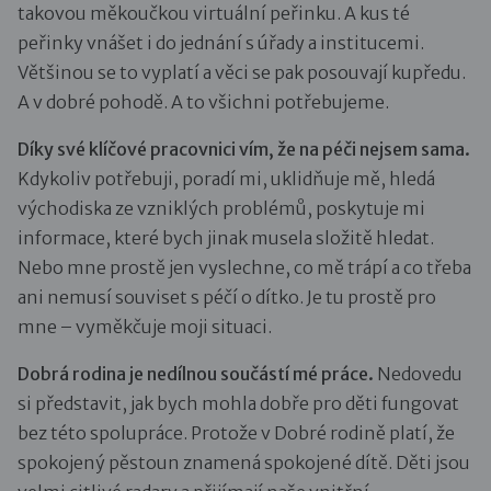
takovou měkoučkou virtuální peřinku. A kus té
peřinky vnášet i do jednání s úřady a institucemi.
Většinou se to vyplatí a věci se pak posouvají kupředu.
A v dobré pohodě. A to všichni potřebujeme.
Díky své klíčové pracovnici vím, že na péči nejsem sama.
Kdykoliv potřebuji, poradí mi, uklidňuje mě, hledá
východiska ze vzniklých problémů, poskytuje mi
informace, které bych jinak musela složitě hledat.
Nebo mne prostě jen vyslechne, co mě trápí a co třeba
ani nemusí souviset s péčí o dítko. Je tu prostě pro
mne – vyměkčuje moji situaci.
Dobrá rodina je nedílnou součástí mé práce.
Nedovedu
si představit, jak bych mohla dobře pro děti fungovat
bez této spolupráce. Protože v Dobré rodině platí, že
spokojený pěstoun znamená spokojené dítě. Děti jsou