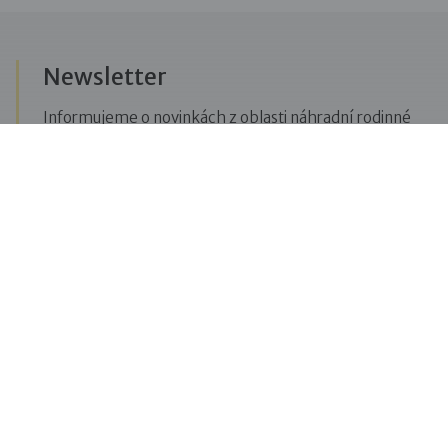
Newsletter
Informujeme o novinkách z oblasti náhradní rodinné
péče, posíláme upozornění na vzdělávací akce či
aktuality z Dobré rodiny.
Přihlásit se k odběru novinek
Menu
Pro veřejnost
Pro zájemce o služby
Pro klienty
Pro děti