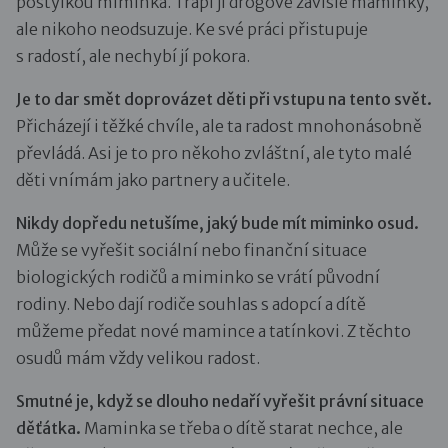
postýlkou miminka. Trápí ji drogově závislé maminky,
ale nikoho neodsuzuje. Ke své práci přistupuje
s radostí, ale nechybí jí pokora.
Je to dar smět doprovázet děti při vstupu na tento svět.
Přicházejí i těžké chvíle, ale ta radost mnohonásobně
převládá. Asi je to pro někoho zvláštní, ale tyto malé
děti vnímám jako partnery a učitele.
Nikdy dopředu netušíme, jaký bude mít miminko osud.
Může se vyřešit sociální nebo finanční situace
biologických rodičů a miminko se vrátí původní
rodiny. Nebo dají rodiče souhlas s adopcí a dítě
můžeme předat nové mamince a tatínkovi. Z těchto
osudů mám vždy velikou radost.
Smutné je, když se dlouho nedaří vyřešit právní situace
děťátka.
Maminka se třeba o dítě starat nechce, ale