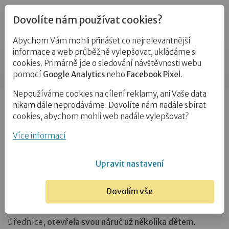
Dovolíte nám používat cookies?
Abychom Vám mohli přinášet co nejrelevantnější
Blog
informace a web průběžně vylepšovat, ukládáme si
cookies. Primárně jde o sledování návštěvnosti webu
Příspěvek
pomocí
Google Analytics
nebo
Facebook Pixel
.
Nepoužíváme cookies na cílení reklamy, ani Vaše data
Úvod
Blog
PPPD
Příběhy našich pěstounů: Je to
nikam dále neprodáváme. Dovolíte nám nadále sbírat
dar smět doprovázet děti…
cookies, abychom mohli web nadále vylepšovat?
Příběhy našich pěstounů: Je to dar
Více informací
smět doprovázet děti na tento svět
Upravit nastavení
12. 6. 2016
PPPD
Dovolím vše
Přechodná pěstounka Jitka, původním povoláním
úřednice,
otevřela svou náruč už několika dětem
.