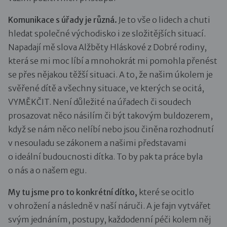
Komunikace s úřady je různá.
Je to vše o lidech a chuti
hledat společné východisko i ze složitějších situací.
Napadají mě slova Alžběty Hláskové z Dobré rodiny,
která se mi moc líbí a mnohokrát mi pomohla přenést
se přes nějakou těžší situaci. A to, že našim úkolem je
svěřené dítě a všechny situace, ve kterých se ocitá,
VYMĚKČIT. Není důležité na úřadech či soudech
prosazovat něco násilím či být takovým buldozerem,
když se nám něco nelíbí nebo jsou činěna rozhodnutí
v nesouladu se zákonem a našimi představami
o ideální budoucnosti dítka. To by pak ta práce byla
o nás a o našem egu.
My tu jsme pro to konkrétní dítko,
které se ocitlo
v ohrožení a následně v naší náruči. A je fajn vytvářet
svým jednáním, postupy, každodenní péči kolem něj