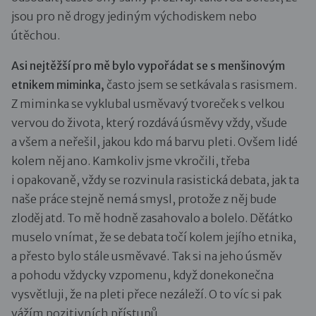
jsou pro ně drogy jediným východiskem nebo
útěchou.
Asi nejtěžší pro mě bylo vypořádat se s menšinovým
etnikem miminka,
často jsem se setkávala s rasismem.
Z miminka se vyklubal usměvavý tvoreček s velkou
vervou do života, který rozdává úsměvy vždy, všude
a všem a neřešil, jakou kdo má barvu pleti. Ovšem lidé
kolem něj ano. Kamkoliv jsme vkročili, třeba
i opakovaně, vždy se rozvinula rasistická debata, jak ta
naše práce stejně nemá smysl, protože z něj bude
zloděj atd. To mě hodně zasahovalo a bolelo. Děťátko
muselo vnímat, že se debata točí kolem jejího etnika,
a přesto bylo stále usměvavé. Tak si na jeho úsměv
a pohodu vždycky vzpomenu, když donekonečna
vysvětluji, že na pleti přece nezáleží. O to víc si pak
vážím pozitivních přístupů.