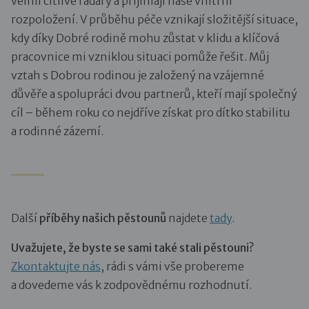
velmi citlivé radary a přijímají naše vnitřní
rozpoložení. V průběhu péče vznikají složitější situace,
kdy díky Dobré rodině mohu zůstat v klidu a klíčová
pracovnice mi vzniklou situaci pomůže řešit. Můj
vztah s Dobrou rodinou je založený na vzájemné
důvěře a spolupráci dvou partnerů, kteří mají společný
cíl – během roku co nejdříve získat pro dítko stabilitu
a rodinné zázemí.
Další
příběhy našich pěstounů
najdete
tady
.
Uvažujete, že byste se sami také stali pěstouni?
Zkontaktujte nás
, rádi s vámi vše probereme
a dovedeme vás k zodpovědnému rozhodnutí.