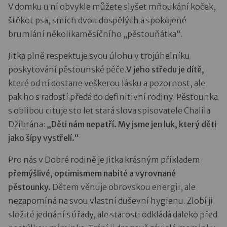
V domku u ní obvykle můžete slyšet mňoukání koček,
štěkot psa, smích dvou dospělých a spokojené
brumlání několikaměsíčního „pěstouňátka“.
Jitka plně respektuje svou úlohu v trojúhelníku
poskytování pěstounské péče.
V jeho středu je dítě,
které od ní dostane veškerou lásku a pozornost, ale
pak ho s radostí předá do definitivní rodiny. Pěstounka
s oblibou cituje sto let stará slova spisovatele Chalíla
Džibrána:
„Děti nám nepatří. My jsme jen luk, který děti
jako šípy vystřelí.“
Pro nás v Dobré rodině je Jitka krásným příkladem
přemýšlivé, optimismem nabité a vyrovnané
pěstounky.
Dětem věnuje obrovskou energii, ale
nezapomíná na svou vlastní duševní hygienu. Zlobí ji
složité jednání s úřady, ale starosti odkládá daleko před