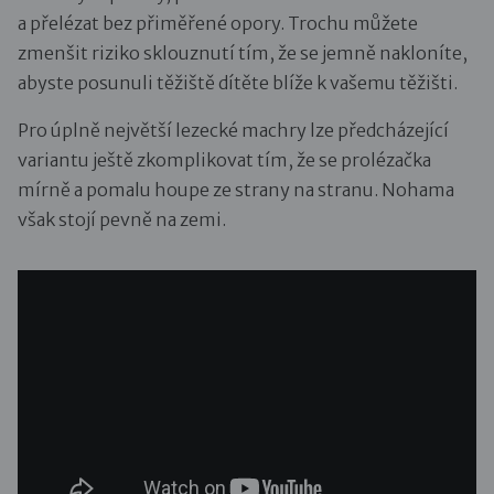
a přelézat bez přiměřené opory. Trochu můžete
zmenšit riziko sklouznutí tím, že se jemně nakloníte,
abyste posunuli těžiště dítěte blíže k vašemu těžišti.
Pro úplně největší lezecké machry lze předcházející
variantu ještě zkomplikovat tím, že se prolézačka
mírně a pomalu houpe ze strany na stranu. Nohama
však stojí pevně na zemi.