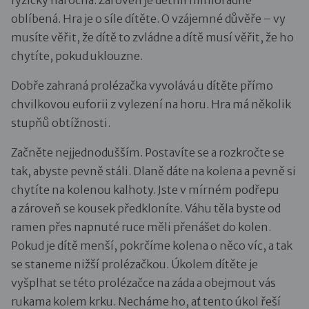
oblíbená. Hra je o síle dítěte. O vzájemné důvěře – vy
musíte věřit, že dítě to zvládne a dítě musí věřit, že ho
chytíte, pokud uklouzne.
Dobře zahraná prolézačka vyvolává u dítěte přímo
chvilkovou euforii z vylezení na horu. Hra má několik
stupňů obtížnosti.
Začněte nejjednodušším. Postavíte se a rozkročte se
tak, abyste pevně stáli. Dlaně dáte na kolena a pevně si
chytíte na kolenou kalhoty. Jste v mírném podřepu
a zároveň se kousek předkloníte. Váhu těla byste od
ramen přes napnuté ruce měli přenášet do kolen.
Pokud je dítě menší, pokrčíme kolena o něco víc, a tak
se staneme nižší prolézačkou. Úkolem dítěte je
vyšplhat se této prolézačce na záda a obejmout vás
rukama kolem krku. Necháme ho, ať tento úkol řeší