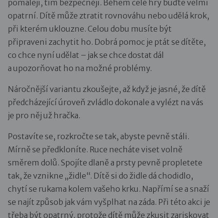
pomaleji, tím bezpečněji. Během celé hry buďte velmi
opatrní. Dítě může ztratit rovnováhu nebo udělá krok,
při kterém uklouzne. Celou dobu musíte být
připraveni zachytit ho. Dobrá pomoc je ptát se dítěte,
co chce nyní udělat – jak se chce dostat dál
a upozorňovat ho na možné problémy.
Náročnější variantu zkoušejte, až když je jasné, že dítě
předcházející úroveň zvládlo dokonale a vylézt na vás
je pro něj už hračka.
Postavíte se, rozkročte se tak, abyste pevně stáli.
Mírně se předkloníte. Ruce necháte viset volně
směrem dolů. Spojíte dlaně a prsty pevně propletete
tak, že vznikne „židle“. Dítě si do židle dá chodidlo,
chytí se rukama kolem vašeho krku. Napřímí se a snaží
se najít způsob jak vám vyšplhat na záda. Při této akci je
třeba být opatrný, protože dítě může zkusit zariskovat