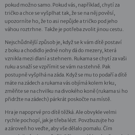
pokud možno samo. Pokud vás, například, chytí za
tričko a chce se vyšplhat tak, že se na něj pověsí,
upozorníte ho, že to asi nepůjde a tričko pod jeho
váhou roztrhne. Takže je potřeba zvolit jinou cestu.
Nejschůdnější způsob je, když se k vám dítě postaví
z boku a chodidlo jedné nohy dá do mezery, která
vznikla mezi dlaní a stehnem. Rukama se chytí za vaši
ruku a snaží se vzpřímit se vám na stehně. Pak
postupně vyšplhá na záda. Když se mu to podaří a dítě
máte na zádech a rukama vás objímá kolem krku,
změňte se na chvilku na divokého koně (rukama si ho
přidržte na zádech) párkrát poskočte na místě.
Hra je napoprvé pro dítě těžká. Ale obvykle velmi
rychle pochopí, jak je třeba lézt. Povzbuzujte ho
a zároveň ho veďte, aby vše dělalo pomalu. Čím