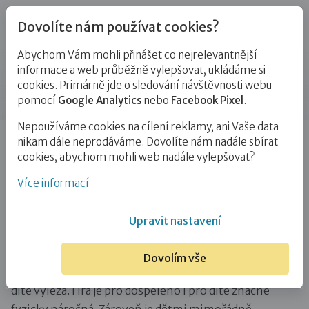
Dovolíte nám používat cookies?
Abychom Vám mohli přinášet co nejrelevantnější
Blog
informace a web průběžně vylepšovat, ukládáme si
cookies. Primárně jde o sledování návštěvnosti webu
Příspěvek
pomocí
Google Analytics
nebo
Facebook Pixel
.
Nepoužíváme cookies na cílení reklamy, ani Vaše data
Úvod
Blog
Adopce
Prolézačka
nikam dále neprodáváme. Dovolíte nám nadále sbírat
cookies, abychom mohli web nadále vylepšovat?
Prolézačka
Více informací
20. 6. 2021
Adopce
Attachment
Pěstounství
Upravit nastavení
Hra vhodná pro děti od 4 do 6 let.
Dovolím vše
Je to hra, při které se stanete prolézačkou, na kterou
dítě vylézá. Hra je pro dospělého i pro dítě značně
fyzicky náročná. Zároveň je dětmi mimořádně