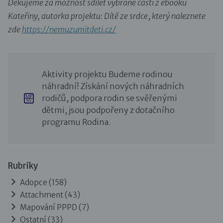
Děkujeme za možnost sdílet vybrané části z ebooku
Kateřiny, autorka projektu: Dítě ze srdce
,
který naleznete
zde
https://nemuzumitdeti.cz/
Aktivity projektu Budeme rodinou
náhradní! Získání nových náhradních
rodičů, podpora rodin se svěřenými
dětmi, jsou podpořeny z dotačního
programu Rodina.
Rubriky
Adopce
(158)
Attachment
(43)
Mapování PPPD
(7)
Ostatní
(33)