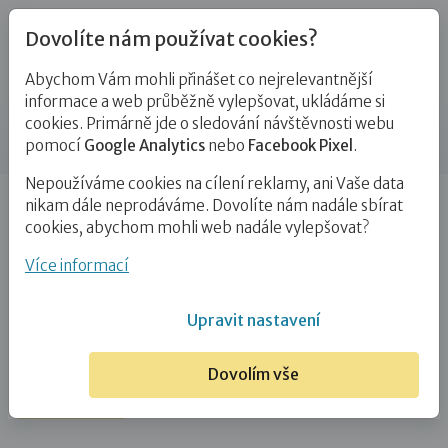
Dovolíte nám používat cookies?
Abychom Vám mohli přinášet co nejrelevantnější
Blog
informace a web průběžně vylepšovat, ukládáme si
cookies. Primárně jde o sledování návštěvnosti webu
Příspěvek
pomocí
Google Analytics
nebo
Facebook Pixel
.
Nepoužíváme cookies na cílení reklamy, ani Vaše data
Úvod
Blog
Adopce
Rozhodli jste se přijmout dítě
nikam dále neprodáváme. Dovolíte nám nadále sbírat
do náhradní rodinné péče?…
cookies, abychom mohli web nadále vylepšovat?
Rozhodli jste se přijmout dítě do
Více informací
náhradní rodinné péče? Kde a jak
Upravit nastavení
začít?
Dovolím vše
24. 7. 2022
Adopce
Pěstounství
PPPD
Zájemci o NRP