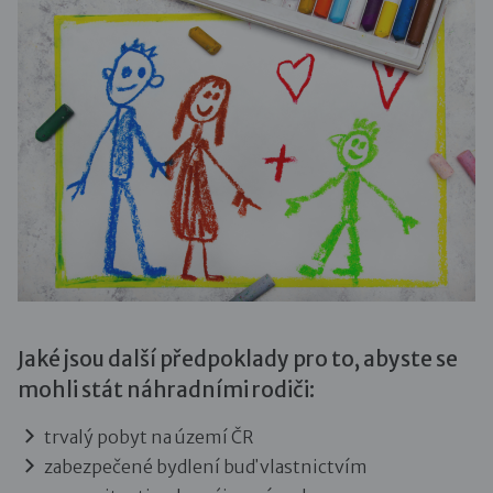
Jaké jsou další předpoklady pro to, abyste se
mohli stát náhradními rodiči:
trvalý pobyt na území ČR
zabezpečené bydlení buď vlastnictvím