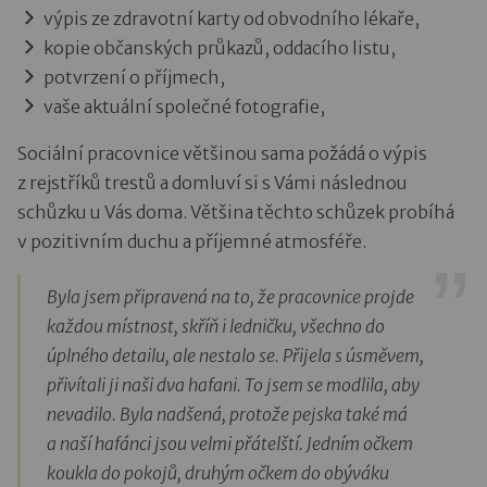
výpis ze zdravotní karty od obvodního lékaře,
kopie občanských průkazů, oddacího listu,
potvrzení o příjmech,
vaše aktuální společné fotografie,
Sociální pracovnice většinou sama požádá o výpis
z rejstříků trestů a domluví si s Vámi následnou
schůzku u Vás doma. Většina těchto schůzek probíhá
v pozitivním duchu a příjemné atmosféře.
Byla jsem připravená na to, že pracovnice projde
každou místnost, skříň i ledničku, všechno do
úplného detailu, ale nestalo se. Přijela s úsměvem,
přivítali ji naši dva hafani. To jsem se modlila, aby
nevadilo. Byla nadšená, protože pejska také má
a naší hafánci jsou velmi přátelští. Jedním očkem
koukla do pokojů, druhým očkem do obýváku