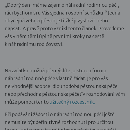
„Dobrý den, máme zájem o náhradní rodinnou péči,
rádi bychom si u Vás sjednali osobní schůzku.“ Jedna
obyčejná věta, a přesto je těžké ji vyslovit nebo
napsat. A právě proto vznikl tento článek. Provedeme
vás v něm těmi úplně prvními kroky na cestě
k náhradnímu rodičovství.
Na začátku možná přemýšlíte, o kterou formu
náhradní rodinné péče vlastně žádat. Je pro vás
nejvhodnější adopce, dlouhodobá pěstounská péče
nebo přechodná pěstounská péče? V rozhodování vám
může pomoci tento
užitečný rozcestník.
Při podávání žádosti o náhradní rodinou péči ještě
nemusíte být definitivně rozhodnuti pro určitou
formu, ani nemusíte mít přesné představy o dítěti,