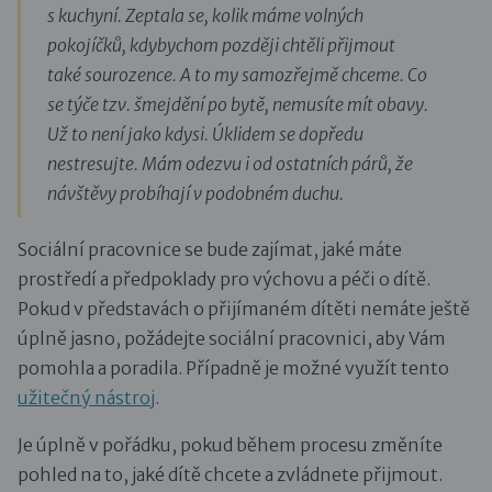
s kuchyní. Zeptala se, kolik máme volných
pokojíčků, kdybychom později chtěli přijmout
také sourozence. A to my samozřejmě chceme. Co
se týče tzv. šmejdění po bytě, nemusíte mít obavy.
Už to není jako kdysi. Úklidem se dopředu
nestresujte. Mám odezvu i od ostatních párů, že
návštěvy probíhají v podobném duchu.
Sociální pracovnice se bude zajímat, jaké máte
prostředí a předpoklady pro výchovu a péči o dítě.
Pokud v představách o přijímaném dítěti nemáte ještě
úplně jasno, požádejte sociální pracovnici, aby Vám
pomohla a poradila. Případně je možné využít tento
užitečný nástroj
.
Je úplně v pořádku, pokud během procesu změníte
pohled na to, jaké dítě chcete a zvládnete přijmout.