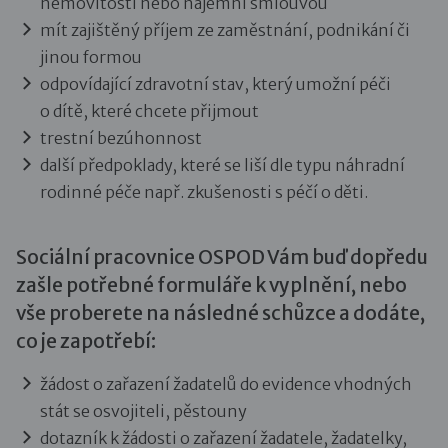
nemovitosti nebo nájemní smlouvou
mít zajištěný příjem ze zaměstnání, podnikání či
jinou formou
odpovídající zdravotní stav, který umožní péči
o dítě, které chcete přijmout
trestní bezúhonnost
další předpoklady, které se liší dle typu náhradní
rodinné péče např. zkušenosti s péčí o děti.
Sociální pracovnice OSPOD Vám buď dopředu
zašle potřebné formuláře k vyplnění, nebo
vše proberete na následné schůzce a dodáte,
co je zapotřebí:
žádost o zařazení žadatelů do evidence vhodných
stát se osvojiteli, pěstouny
dotazník k žádosti o zařazení žadatele, žadatelky,