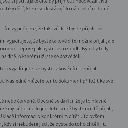
ejsou si jistí, a jaké dítě by přijmout nedokázali. Na
istiky dětí, které se dostávají do náhradní rodinné
Tím vyjadřujete, že takové dítě byste přijali rádi.
m vyjadřujete, že byste takové dítě možná přijali, ale
ormací. Teprve pak byste se rozhodli. Bylo by tedy
 na dítě, o kterém už jste se dozvěděli.
ím vyjadřujete, že byste takové dítě nepřijali.
out. Následně můžete tento dokument přiložit ke své
tě nebo červeně. Obecně se dá říci, že je to hlavně
 z krajského úřadu jen děti, které byste určitě přijali,
základě informací o konkrétním dítěti. To ovšem
 kdy si nebudete jisti, že byste do toho chtěli jít.