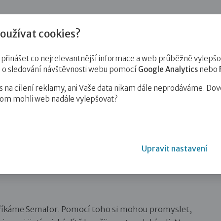
jnost
Pro zájemce o služby
Pro klienty
Pro děti
Vzd
oužívat cookies?
inášet co nejrelevantnější informace a web průběžně vylepšov
e o sledování návštěvnosti webu pomocí
Google Analytics
nebo
na cílení reklamy, ani Vaše data nikam dále neprodáváme. Dov
hom mohli web nadále vylepšovat?
tě k dítěti
Upravit nastavení
u říkáme Semafor. Pomocí toho si mohou promyslet,