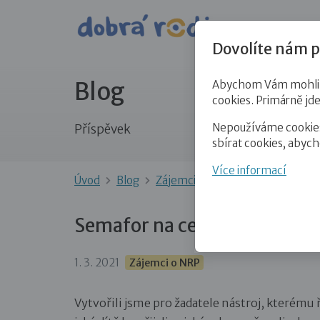
Pro veře
Dovolíte nám p
Blog
Abychom Vám mohli př
cookies. Primárně jd
Nepoužíváme cookies 
Příspěvek
sbírat cookies, abyc
Více informací
Úvod
Blog
Zájemci o NRP
Semafor na ces
Semafor na cestě k dítěti
1. 3. 2021
Zájemci o NRP
Vytvořili jsme pro žadatele nástroj, kterém