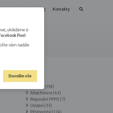
ělávání
O nás
Blog
Kontakty
at, ukládáme si
Facebook Pixel
.
olíte nám nadále
Dovolím vše
Rubriky
Adopce
(158)
Attachment
(43)
Mapování PPPD
(7)
Ostatní
(33)
Pěstounství
(124)