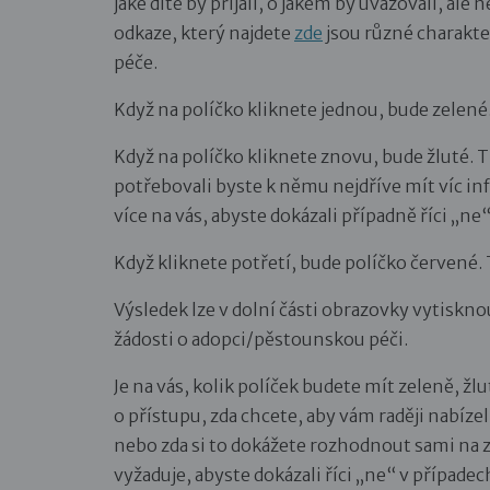
jaké dítě by přijali, o jakém by uvažovali, ale n
odkaze, který najdete
zde
jsou různé charakter
péče.
Když na políčko kliknete jednou, bude zelené. 
Když na políčko kliknete znovu, bude žluté. Tí
potřebovali byste k němu nejdříve mít víc inf
více na vás, abyste dokázali případně říci „ne“
Když kliknete potřetí, bude políčko červené. T
Výsledek lze v dolní části obrazovky vytiskn
žádosti o adopci/pěstounskou péči.
Je na vás, kolik políček budete mít zeleně, žlu
o přístupu, zda chcete, aby vám raději nabízeli
nebo zda si to dokážete rozhodnout sami na 
vyžaduje, abyste dokázali říci „ne“ v případech,