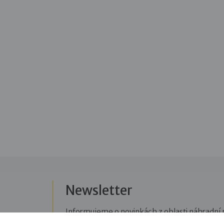
Newsletter
Informujeme o novinkách z oblasti náhradní r