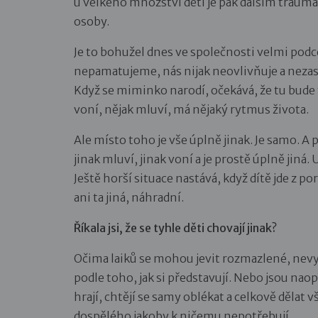
u velkého množství dětí je pak dalším traum
osoby.
Je to bohužel dnes ve společnosti velmi podce
nepamatujeme, nás nijak neovlivňuje a nezas
Když se miminko narodí, očekává, že tu bude 
voní, nějak mluví, má nějaký rytmus života.
Ale místo toho je vše úplně jinak. Je samo. A 
jinak mluví, jinak voní a je prostě úplně jiná.
Ještě horší situace nastává, když dítě jde z 
ani ta jiná, náhradní.
Říkala jsi, že se tyhle děti chovají jinak?
Očima laiků se mohou jevit rozmazlené, nevyc
podle toho, jak si představují. Nebo jsou nao
hrají, chtějí se samy oblékat a celkově dělat
dospělého jakoby k ničemu nepotřebují.