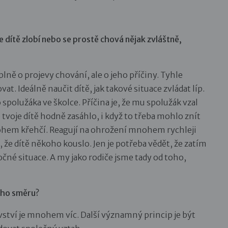
 dítě zlobí nebo se prostě chová nějak zvláštně,
lně o projevy chování, ale o jeho příčiny. Tyhle
vat. Ideálně naučit dítě, jak takové situace zvládat líp.
o spolužáka ve školce. Příčina je, že mu spolužák vzal
tvoje dítě hodně zasáhlo, i když to třeba mohlo znít
nohem křehčí. Reagují na ohrožení mnohem rychleji
že dítě někoho kouslo. Jen je potřeba vědět, že zatím
čné situace. A my jako rodiče jsme tady od toho,
ného směru?
vství je mnohem víc. Další významný princip je být