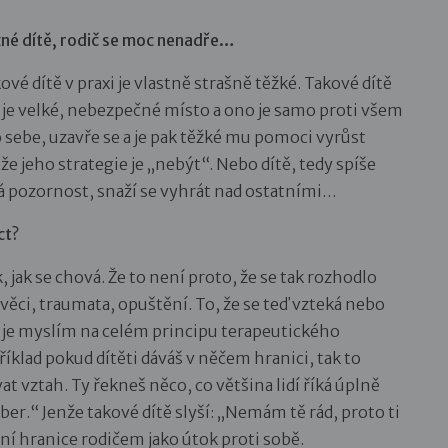
žné dítě, rodič se moc nenadře…
vé dítě v praxi je vlastně strašně těžké. Takové dítě
 je velké, nebezpečné místo a ono je samo proti všem
 sebe, uzavře se a je pak těžké mu pomoci vyrůst
 jeho strategie je „nebýt“. Nebo dítě, tedy spíše
ává pozornost, snaží se vyhrát nad ostatními…
ct?
 jak se chová. Že to není proto, že se tak rozhodlo
 věci, traumata, opuštění. To, že se teď vzteká nebo
To je myslím na celém principu terapeutického
říklad pokud dítěti dáváš v něčem hranici, tak to
at vztah. Ty řekneš něco, co většina lidí říká úplně
ber.“ Jenže takové dítě slyší: „Nemám tě rád, proto ti
í hranice rodičem jako útok proti sobě.