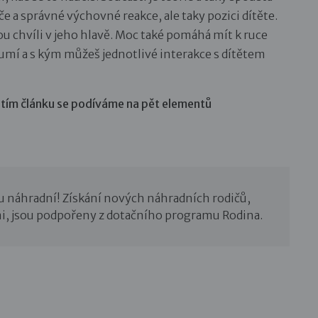
če a správné výchovné reakce, ale taky pozici dítěte.
rou chvíli v jeho hlavě. Moc také pomáhá mít k ruce
mí a s kým můžeš jednotlivé interakce s dítětem
íštím článku se podíváme na pět elementů
u náhradní! Získání nových náhradních rodičů,
i, jsou podpořeny z dotačního programu Rodina.