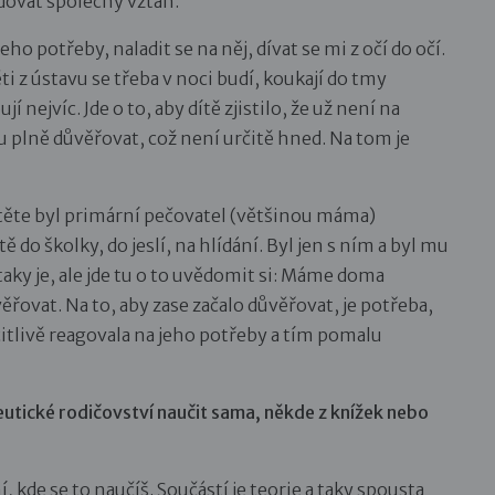
dovat společný vztah.
jeho potřeby, naladit se na něj, dívat se mi z očí do očí.
i z ústavu se třeba v noci budí, koukají do tmy
í nejvíc. Jde o to, aby dítě zjistilo, že už není na
plně důvěřovat, což není určitě hned. Na tom je
ítěte byl primární pečovatel (většinou máma)
do školky, do jeslí, na hlídání. Byl jen s ním a byl mu
 taky je, ale jde tu o to uvědomit si: Máme doma
řovat. Na to, aby zase začalo důvěřovat, je potřeba,
 citlivě reagovala na jeho potřeby a tím pomalu
eutické rodičovství naučit sama, někde z knížek nebo
, kde se to naučíš. Součástí je teorie a taky spousta