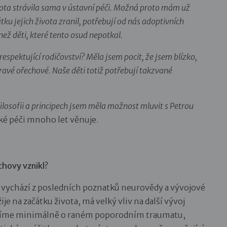
vota strávila sama v ústavní péči. Možná proto mám už
tku jejich života zranil, potřebují od nás adoptivních
ež děti, které tento osud nepotkal.
respektující rodičovství? Měla jsem pocit, že jsem blízko,
 pravé ořechové. Naše děti totiž potřebují takzvané
filosofii a principech jsem měla možnost mluvit s Petrou
ké péči mnoho let věnuje.
chovy vznikl?
í vychází z posledních poznatků neurovědy a vývojové
je na začátku života, má velký vliv na další vývoj
bavíme minimálně o raném poporodním traumatu,