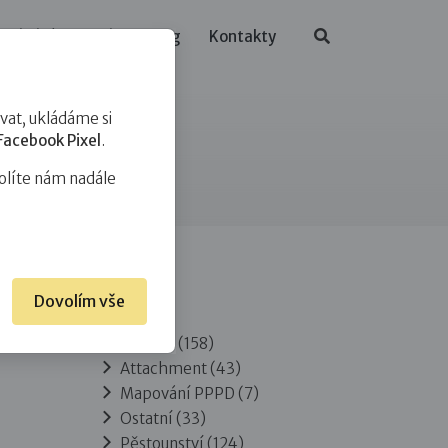
ělávání
O nás
Blog
Kontakty
at, ukládáme si
Facebook Pixel
.
olíte nám nadále
Dovolím vše
Rubriky
Adopce
(158)
Attachment
(43)
Mapování PPPD
(7)
Ostatní
(33)
Pěstounství
(124)