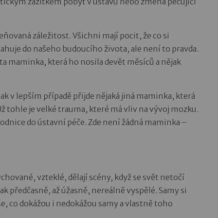
atickým zážitkem pobyt v ústavu nebo změna pečující
ňovaná záležitost. Všichni mají pocit, že co si
ahuje do našeho budoucího života, ale není to pravda.
ta maminka, která ho nosila devět měsíců a nějak
pak v lepším případě přijde nějaká jiná maminka, která
 Už tohle je velké trauma, které má vliv na vývoj mozku.
porodnice do ústavní péče. Zde není žádná maminka –
hované, vzteklé, dělají scény, když se svět netočí
pak předčasně, až úžasně, nereálně vyspělé. Samy si
 vše, co dokážou i nedokážou samy a vlastně toho