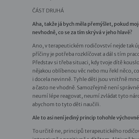
ČÁST DRUHÁ
Aha, takže já bych měla přemýšlet, pokud moje
nevhodně, co se za tím skrývá v jeho hlavě?
Ano, v terapeutickém rodičovství nejde tak úp
příčiny je potřeba rozklíčovat a dál s tím praco
Představ si třeba situaci, kdy tvoje dítě kousl
nějakou oblíbenou věc nebo mu řekl něco, co 
i docela nevinně. Tyhle děti jsou vnitřně m
a často ne vhodně. Samozřejmě není správné, 
neumí lépe reagovat, neumí zvládat tyto náro
abychom to tyto děti naučili.
Ale to asi není jediný princip tohohle výchov
To určitě ne, principů terapeutického rodičo