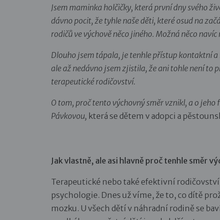
Jsem maminka holčičky, která první dny svého ži
dávno pocit, že tyhle naše děti, které osud na začá
rodičů ve výchově něco jiného. Možná něco navíc n
Dlouho jsem tápala, je tenhle přístup kontaktní a 
ale až nedávno jsem zjistila, že ani tohle není to
terapeutické rodičovství.
O tom, proč tento výchovný směr vznikl, a o jeho 
Pávkovou,
která se dětem v adopci a pěstouns
Jak vlastně, ale asi hlavně proč tenhle směr vý
Terapeutické nebo také efektivní rodičovstv
psychologie. Dnes už víme, že to, co dítě proži
mozku. U všech dětí v náhradní rodině se 