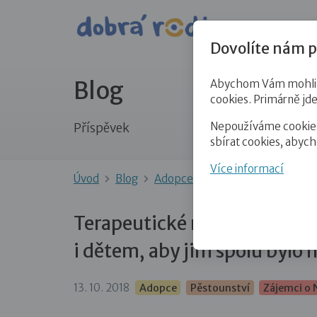
Pro veře
Dovolíte nám p
Blog
Abychom Vám mohli př
cookies. Primárně jd
Nepoužíváme cookies 
Příspěvek
sbírat cookies, abyc
Více informací
Úvod
Blog
Adopce
Terapeutické rodičov
Terapeutické rodičovství 
i dětem, aby jim spolu bylo 
13. 10. 2018
Adopce
Pěstounství
Zájemci o