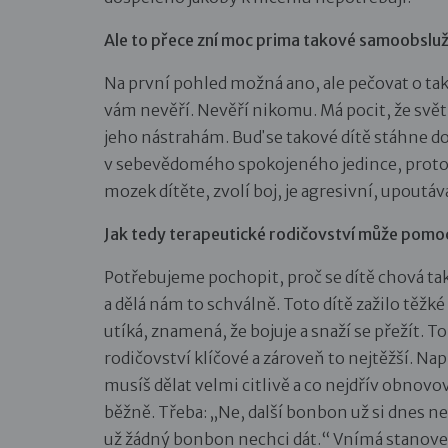
Ale to přece zní moc prima takové samoobslu
Na první pohled možná ano, ale pečovat o tako
vám nevěří. Nevěří nikomu. Má pocit, že svět
jeho nástrahám. Buď se takové dítě stáhne do
v sebevědomého spokojeného jedince, protože
mozek dítěte, zvolí boj, je agresivní, upout
Jak tedy terapeutické rodičovství může pomo
Potřebujeme pochopit, proč se dítě chová tak,
a dělá nám to schválně. Toto dítě zažilo těžké
utíká, znamená, že bojuje a snaží se přežít. 
rodičovství klíčové a zároveň to nejtěžší. Nap
musíš dělat velmi citlivě a co nejdřív obnovov
běžně. Třeba: „Ne, další bonbon už si dnes ne
už žádný bonbon nechci dát.“ Vnímá stanoven