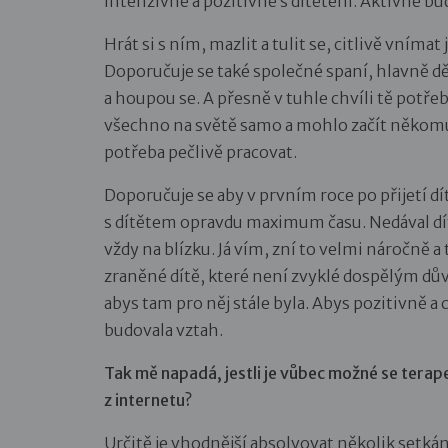
intenzivně a pozitivně s dítětem. Aktivně bu
Hrát si s ním, mazlit a tulit se, citlivě vnímat 
Doporučuje se také společné spaní, hlavně dět
a houpou se. A přesně v tuhle chvíli tě potřebuj
všechno na světě samo a mohlo začít někomu 
potřeba pečlivě pracovat.
Doporučuje se aby v prvním roce po přijetí d
s dítětem opravdu maximum času. Nedával dítě 
vždy na blízku. Já vím, zní to velmi náročně a
zraněné dítě, které není zvyklé dospělým důvě
abys tam pro něj stále byla. Abys pozitivně a
budovala vztah.
Tak mě napadá, jestli je vůbec možné se terap
z internetu?
Určitě je vhodnější absolvovat několik setkání