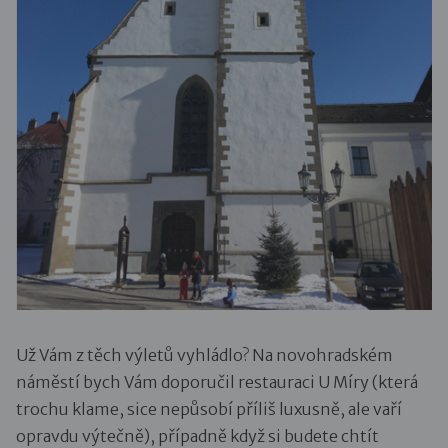
Už Vám z těch výletů vyhládlo? Na novohradském
náměstí bych Vám doporučil restauraci U Míry (která
trochu klame, sice nepůsobí příliš luxusně, ale vaří
opravdu výtečně), případně když si budete chtít