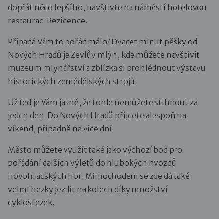
dopřát něco lepšího, navštivte na náměstí hotelovou
restauraci Rezidence.
Připadá Vám to pořád málo? Dvacet minut pěšky od
Nových Hradů je Zevlův mlýn, kde můžete navštívit
muzeum mlynářství a zblízka si prohlédnout výstavu
historických zemědělských strojů.
Už teď je Vám jasné, že tohle nemůžete stihnout za
jeden den. Do Nových Hradů přijdete alespoň na
víkend, případně na více dní.
Město můžete využít také jako výchozí bod pro
pořádání dalších výletů do hlubokých hvozdů
novohradských hor. Mimochodem se zde dá také
velmi hezky jezdit na kolech díky množství
cyklostezek.