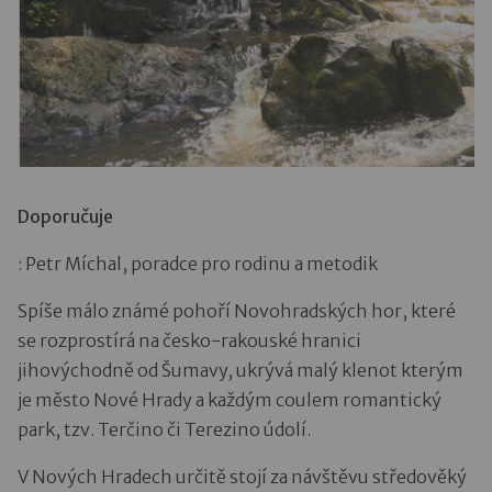
Doporučuje
: Petr Míchal, poradce pro rodinu a metodik
Spíše málo známé pohoří Novohradských hor, které
se rozprostírá na česko-rakouské hranici
jihovýchodně od Šumavy, ukrývá malý klenot kterým
je město Nové Hrady a každým coulem romantický
park, tzv. Terčino či Terezino údolí.
V Nových Hradech určitě stojí za návštěvu středověký