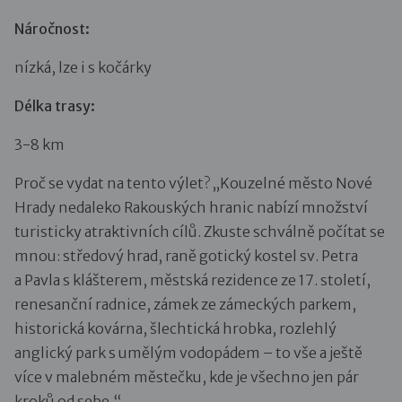
Náročnost:
nízká, lze i s kočárky
Délka trasy:
3-8 km
Proč se vydat na tento výlet? „Kouzelné město Nové
Hrady nedaleko Rakouských hranic nabízí množství
turisticky atraktivních cílů. Zkuste schválně počítat se
mnou: středový hrad, raně gotický kostel sv. Petra
a Pavla s klášterem, městská rezidence ze 17. století,
renesanční radnice, zámek ze zámeckých parkem,
historická kovárna, šlechtická hrobka, rozlehlý
anglický park s umělým vodopádem – to vše a ještě
více v malebném městečku, kde je všechno jen pár
kroků od sebe.“