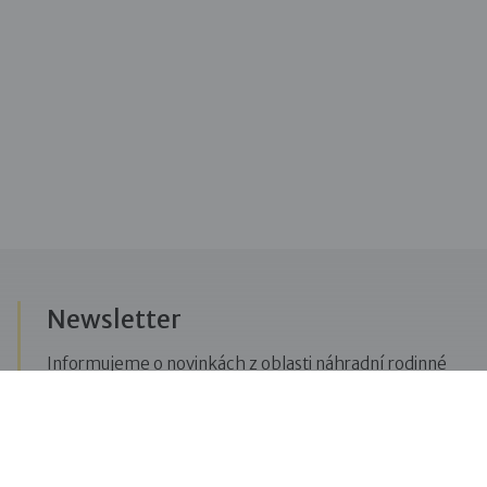
Newsletter
Informujeme o novinkách z oblasti náhradní rodinné
péče, posíláme upozornění na vzdělávací akce či
aktuality z Dobré rodiny.
Přihlásit se k odběru novinek