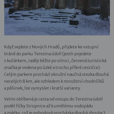
Když sejdete z Nových Hradů, přijdete ke vstupní
bráně do parku Terezina údolí (jestli pojedete
s kočárkem, raději běžte po silnici, červená turistická
značka je vedena po úzké a trochu příkré cestičce).
Celým parkem prochází okružní naučná stezka dlouhá
necelých 8 km, ale vzhledem k množství chodníčků
a pěšinek, lze vymyslet i kratší varianty.
Velmi oblíbená je cesta od vstupu do Terezina údolí
podél říčky Stropnice až k umělému vodopádu
a zpátky, což je pohodová procházka dlouhá zhruba 3