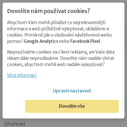
Dovolíte nám používat cookies?
Abychom Vám mohli přinášet co nejrelevantnější
Blog
informace a web průběžně vylepšovat, ukládáme si
cookies. Primárně jde o sledování návštěvnosti webu
Příspěvek
pomocí
Google Analytics
nebo
Facebook Pixel
.
Nepoužíváme cookies na cílení reklamy, ani Vaše data
Úvod
Blog
Ostatní
Výlet do Nových Hradů
nikam dále neprodáváme. Dovolíte nám nadále sbírat
cookies, abychom mohli web nadále vylepšovat?
Výlet do Nových Hradů
Více informací
29. 7. 2020
Ostatní
Upravit nastavení
Nové Hrady a mnoho dalšího
Dovolím vše
Kraj:
Jihočeský