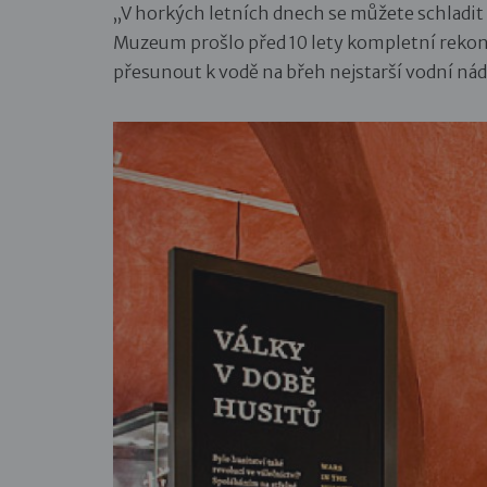
„V horkých letních dnech se můžete schladi
Muzeum prošlo před 10 lety kompletní rekonst
přesunout k vodě na břeh nejstarší vodní nád