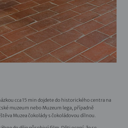
ázkou cca 15 min dojdete do historického centra na
sitské muzeum nebo Muzeum lega, případně
vštěva Muzea čokolády s čokoládovou dílnou.
hne do děje působivý film. Děti ocení, že se