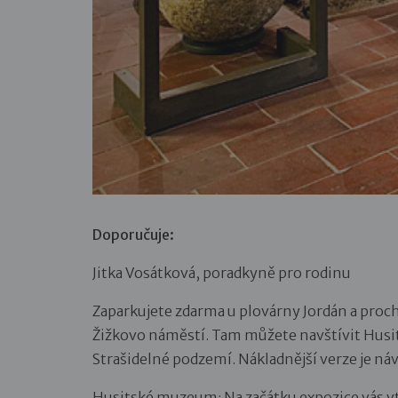
Doporučuje:
Jitka Vosátková, poradkyně pro rodinu
Zaparkujete zdarma u plovárny Jordán a proch
Žižkovo náměstí. Tam můžete navštívit Hu
Strašidelné podzemí. Nákladnější verze je ná
Husitské muzeum: Na začátku expozice vás vtá