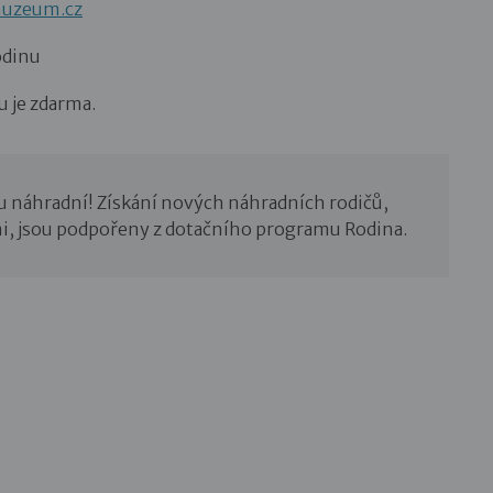
uzeum.cz
odinu
u je zdarma.
u náhradní! Získání nových náhradních rodičů,
i, jsou podpořeny z dotačního programu Rodina.