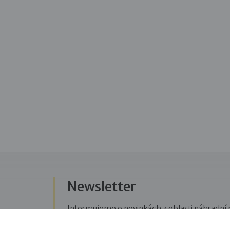
Newsletter
Informujeme o novinkách z oblasti náhradní r