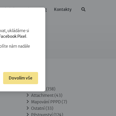
ělávání
O nás
Blog
Kontakty
at, ukládáme si
Facebook Pixel
.
olíte nám nadále
Dovolím vše
Rubriky
Adopce
(158)
Attachment
(43)
Mapování PPPD
(7)
Ostatní
(33)
Pěstounství
(124)