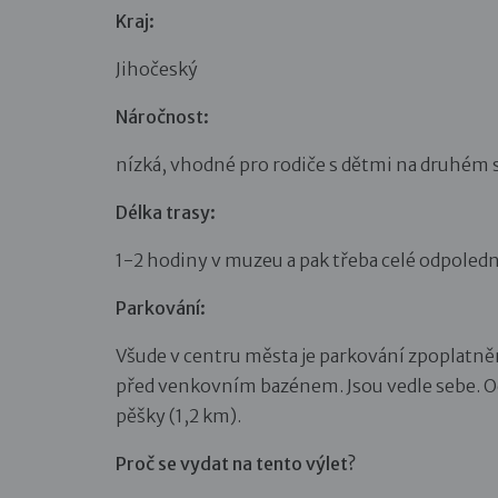
Kraj:
Jihočeský
Náročnost:
nízká, vhodné pro rodiče s dětmi na druhém s
Délka trasy:
1-2 hodiny v muzeu a pak třeba celé odpoledn
Parkování:
Všude v centru města je parkování zpoplatn
před venkovním bazénem. Jsou vedle sebe. Od
pěšky (1,2 km).
Proč se vydat na tento výlet?