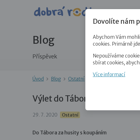
Pro veře
Dovolíte nám p
Blog
Abychom Vám mohli př
cookies. Primárně jd
Nepoužíváme cookies 
Příspěvek
sbírat cookies, abyc
Více informací
Úvod
Blog
Ostatní
Výlet do Tábora za hu
Výlet do Tábora za husity a
29. 7. 2020
Ostatní
Do Tábora za husity s koupáním