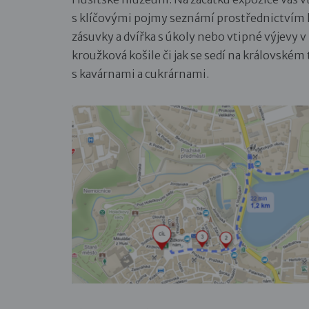
s klíčovými pojmy seznámí prostřednictvím k
zásuvky a dvířka s úkoly nebo vtipné výjevy 
kroužková košile či jak se sedí na královské
s kavárnami a cukrárnami.