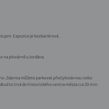
tupni. Expozice je bezbariérová.
e na plovárně u Jordána.
ěno. Zdarma můžete parkovat před plovárnou nebo
tud to trvá do historického centra města cca 20 min