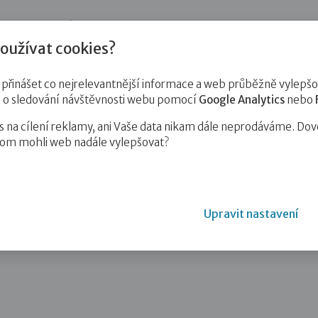
jnost
Pro zájemce o služby
Pro klienty
Pro děti
Vzd
oužívat cookies?
inášet co nejrelevantnější informace a web průběžně vylepšov
e o sledování návštěvnosti webu pomocí
Google Analytics
nebo
na cílení reklamy, ani Vaše data nikam dále neprodáváme. Dov
hom mohli web nadále vylepšovat?
sity a koupáním
Upravit nastavení
 koupáním