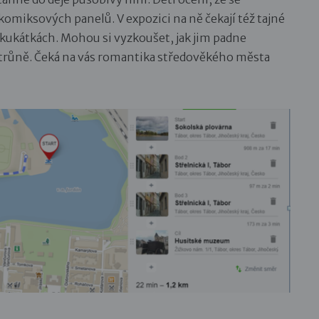
omiksových panelů. V expozici na ně čekají též tajné
v kukátkách. Mohou si vyzkoušet, jak jim padne
m trůně. Čeká na vás romantika středověkého města