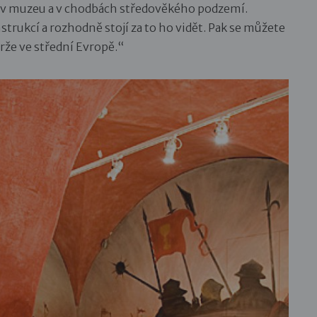
t v muzeu a v chodbách středověkého podzemí.
rukcí a rozhodně stojí za to ho vidět. Pak se můžete
rže ve střední Evropě.“