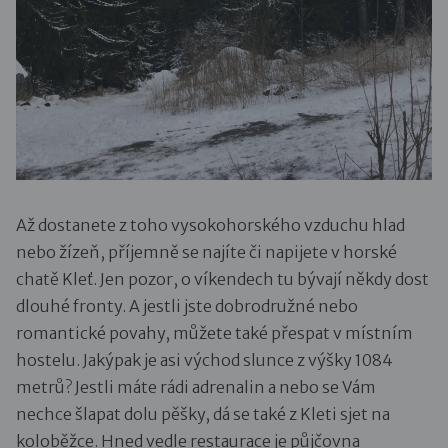
Až dostanete z toho vysokohorského vzduchu hlad
nebo žízeň, příjemně se najíte či napijete v horské
chatě Kleť. Jen pozor, o víkendech tu bývají někdy dost
dlouhé fronty. A jestli jste dobrodružné nebo
romantické povahy, můžete také přespat v místním
hostelu. Jakýpak je asi východ slunce z výšky 1084
metrů? Jestli máte rádi adrenalin a nebo se Vám
nechce šlapat dolu pěšky, dá se také z Kleti sjet na
koloběžce. Hned vedle restaurace je půjčovna