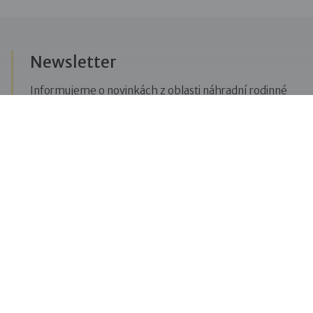
Newsletter
Informujeme o novinkách z oblasti náhradní rodinné
péče, posíláme upozornění na vzdělávací akce či
aktuality z Dobré rodiny.
Přihlásit se k odběru novinek
Menu
Pro veřejnost
Pro zájemce o služby
Pro klienty
Pro děti