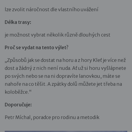
lze zvolit náročnost dle vlastního uvážení
Délka trasy:
je možnost vybrat několik různě dlouhých cest
Proč se vydat na tento výlet?
„Způsobů jak se dostat na horu a z hory Kleť je více než
dost a žádný z nich není nuda. Ať už si horu vyšlápnete
po svých nebo se na ni dopravíte lanovkou, máte se
nahoře na co těšit. A zpátky dolů můžete jet třeba na
koloběžce.“
Doporučuje:
Petr Míchal, poradce pro rodinu a metodik