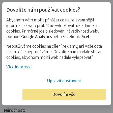
Dovolíte nám používat cookies?
Abychom Vám mohli přinášet co nejrelevantnější
Blog
informace a web průběžně vylepšovat, ukládáme si
cookies. Primárně jde o sledování návštěvnosti webu
Příspěvek
pomocí
Google Analytics
nebo
Facebook Pixel
.
Nepoužíváme cookies na cílení reklamy, ani Vaše data
Úvod
Blog
Ostatní
Výlet na horu Kleť
nikam dále neprodáváme. Dovolíte nám nadále sbírat
cookies, abychom mohli web nadále vylepšovat?
Výlet na horu Kleť
Více informací
21. 8. 2020
Ostatní
Upravit nastavení
Kraj:
Dovolím vše
Jihočeský
Náročnost: