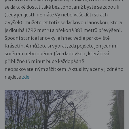
se dá také dostat také bez toho, aniž byste se zapotili
(tedy jen jestli nemáte Vy nebo Vaše děti strach
z výšek), můžete jet totiž sedačkovou lanovkou, která
je dlouhá 1792 metrů a překoná 383 metrů převýšení.
Spodní stanice lanovky je hned vedle parkoviště
Krásetín. A můžete si vybrat, zda pojdete jen jedním
směrem nebo oběma. Jízda lanovkou, která trvá
přibližně 15 minut bude každopádně
neopakovatelným zážitkem. Aktuality a ceny jízdného
najdete
zde.