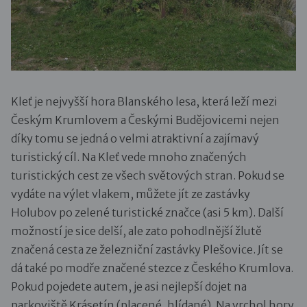
Kleť je nejvyšší hora Blanského lesa, která leží mezi
Českým Krumlovem a Českými Budějovicemi nejen
díky tomu se jedná o velmi atraktivní a zajímavý
turistický cíl. Na Kleť vede mnoho značených
turistických cest ze všech světových stran. Pokud se
vydáte na výlet vlakem, můžete jít ze zastávky
Holubov po zelené turistické značce (asi 5 km). Další
možností je sice delší, ale zato pohodlnější žlutě
značená cesta ze železniční zastávky Plešovice. Jít se
dá také po modře značené stezce z Českého Krumlova.
Pokud pojedete autem, je asi nejlepší dojet na
parkoviště Krásetín (placené, hlídané). Na vrchol hory