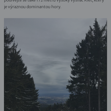
podívejte se také 172 metrů vysoký vysílač Kleť, který
je výraznou dominantou hory.