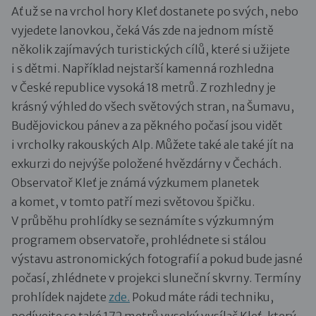
Ať už se na vrchol hory Kleť dostanete po svých, nebo
vyjedete lanovkou, čeká Vás zde na jednom místě
několik zajímavých turistických cílů, které si užijete
i s dětmi. Například nejstarší kamenná rozhledna
v České republice vysoká 18 metrů. Z rozhledny je
krásný výhled do všech světových stran, na Šumavu,
Budějovickou pánev a za pěkného počasí jsou vidět
i vrcholky rakouských Alp. Můžete také ale také jít na
exkurzi do nejvýše položené hvězdárny v Čechách.
Observatoř Kleť je známá výzkumem planetek
a komet, v tomto patří mezi světovou špičku.
V průběhu prohlídky se seznámíte s výzkumným
programem observatoře, prohlédnete si stálou
výstavu astronomických fotografií a pokud bude jasné
počasí, zhlédnete v projekci sluneční skvrny. Termíny
prohlídek najdete
zde.
Pokud máte rádi techniku,