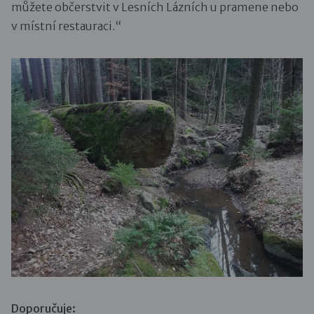
můžete občerstvit v Lesních Lázních u pramene nebo
v místní restauraci.“
Doporučuje: