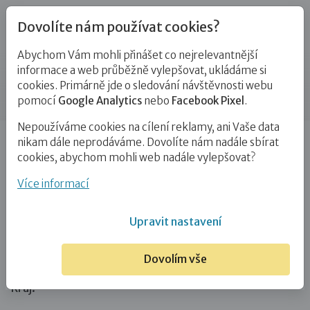
Dovolíte nám používat cookies?
Abychom Vám mohli přinášet co nejrelevantnější
Blog
informace a web průběžně vylepšovat, ukládáme si
cookies. Primárně jde o sledování návštěvnosti webu
Příspěvek
pomocí
Google Analytics
nebo
Facebook Pixel
.
Nepoužíváme cookies na cílení reklamy, ani Vaše data
Úvod
Blog
Ostatní
Za tajemstvím zvánovického
nikam dále neprodáváme. Dovolíte nám nadále sbírat
potoka
cookies, abychom mohli web nadále vylepšovat?
Za tajemstvím zvánovického potoka
Více informací
29. 7. 2020
Ostatní
Upravit nastavení
Výlet za tajemstvím Zvánovického potoka
Dovolím vše
Kraj: