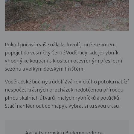
Pokud počasí a vaše nálada dovolí, můžete autem
popojet do vesničky Černé Voděrady, kde je rybník
vhodný ke koupání s kioskem otevřeným přes letní
sezónu a velkým dětským hřištěm.
Voděradské bučiny a údolí Zvánovického potoka nabízí
nespočet krásných procházek nedotčenou přírodou
plnou skalních útvarů, malých rybníčků a potůčků.
Stačí nahlédnout do mapy a vybrat si tu svou trasu.
Aktivity projektu Budeme rodinou