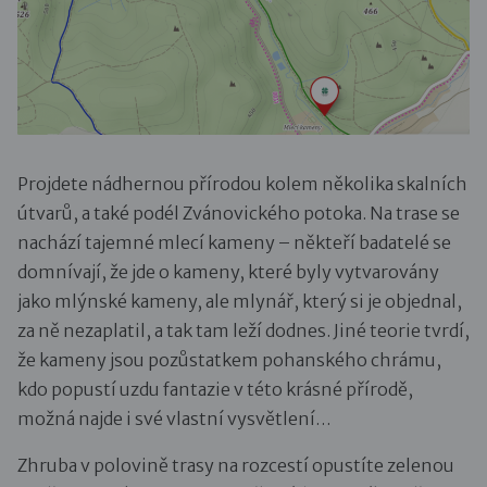
Projdete nádhernou přírodou kolem několika skalních
útvarů, a také podél Zvánovického potoka. Na trase se
nachází tajemné mlecí kameny – někteří badatelé se
domnívají, že jde o kameny, které byly vytvarovány
jako mlýnské kameny, ale mlynář, který si je objednal,
za ně nezaplatil, a tak tam leží dodnes. Jiné teorie tvrdí,
že kameny jsou pozůstatkem pohanského chrámu,
kdo popustí uzdu fantazie v této krásné přírodě,
možná najde i své vlastní vysvětlení…
Zhruba v polovině trasy na rozcestí opustíte zelenou