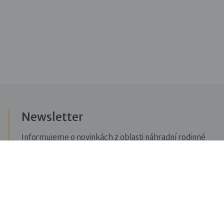
Newsletter
Informujeme o novinkách z oblasti náhradní rodinné
péče, posíláme upozornění na vzdělávací akce či
aktuality z Dobré rodiny.
Přihlásit se k odběru novinek
Menu