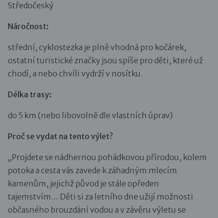
Středočeský
Náročnost:
střední, cyklostezka je plně vhodná pro kočárek,
ostatní turistické značky jsou spíše pro děti, které už
chodí, a nebo chvíli vydrží v nosítku.
Délka trasy:
do 5 km (nebo libovolně dle vlastních úprav)
Proč se vydat na tento výlet?
„Projdete se nádhernou pohádkovou přírodou, kolem
potoka a cesta vás zavede k záhadným mlecím
kamenům, jejichž původ je stále opředen
tajemstvím… Děti si za letního dne užijí možnosti
občasného brouzdání vodou a v závěru výletu se