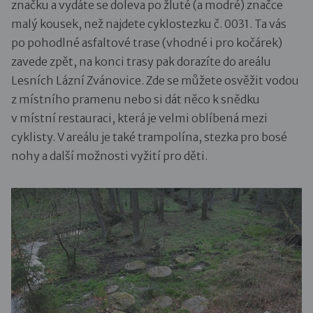
značku a vydáte se doleva po žluté (a modré) značce
malý kousek, než najdete cyklostezku č. 0031. Ta vás
po pohodlné asfaltové trase (vhodné i pro kočárek)
zavede zpět, na konci trasy pak dorazíte do areálu
Lesních Lázní Zvánovice. Zde se můžete osvěžit vodou
z místního pramenu nebo si dát něco k snědku
v místní restauraci, která je velmi oblíbená mezi
cyklisty. V areálu je také trampolína, stezka pro bosé
nohy a další možnosti vyžití pro děti.