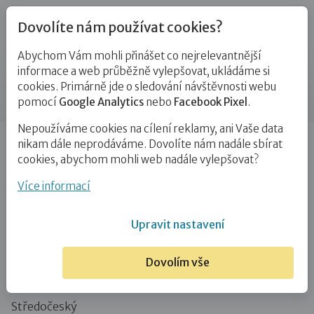
Dovolíte nám používat cookies?
Abychom Vám mohli přinášet co nejrelevantnější
Blog
informace a web průběžně vylepšovat, ukládáme si
cookies. Primárně jde o sledování návštěvnosti webu
Příspěvek
pomocí
Google Analytics
nebo
Facebook Pixel
.
Nepoužíváme cookies na cílení reklamy, ani Vaše data
Úvod
Blog
Ostatní
Za výhledy na rozhlednu Špulka
nikam dále neprodáváme. Dovolíte nám nadále sbírat
cookies, abychom mohli web nadále vylepšovat?
Za výhledy na rozhlednu Špulka
Více informací
29. 7. 2020
Ostatní
Upravit nastavení
Výlet na rozhlednu Špulka
Dovolím vše
Kraj:
Středočeský