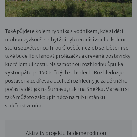
Také půjdete kolem rybníka s vodníkem, kde si děti
mohou vyzkoušet chytání ryb na udici anebo kolem
stolu se zvětšenou hrou Člověče nezlob se. Dětem se
také bude líbit lanová prolézačka a dřevěné postavičky,
které lemují cestu. Na samotnou rozhlednu Špulka
vystoupáte po 150 točitých schodech. Rozhledna je
postavena ze dřeva a oceli. Z rozhledny je za pěkného
počasí vidět jak na Šumavu, tak i na Sněžku. V areálu si
také můžete zakoupit něco na zub u stánku
s občerstvením.
Aktivity projektu Budeme rodinou