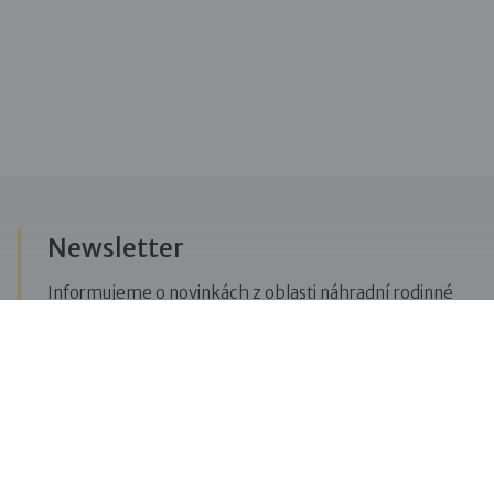
Newsletter
Informujeme o novinkách z oblasti náhradní rodinné
péče, posíláme upozornění na vzdělávací akce či
aktuality z Dobré rodiny.
Přihlásit se k odběru novinek
Menu