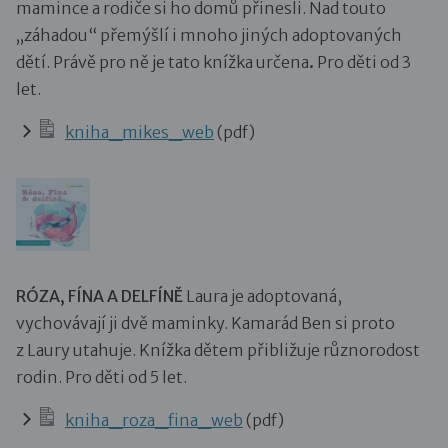
mamince a rodiče si ho domů přinesli. Nad touto
„záhadou“ přemýšlí i mnoho jiných adoptovaných
dětí. Právě pro ně je tato knížka určena
.
Pro děti od 3
let.
kniha_mikes_web
(pdf)
RÓZA, FÍNA A DELFÍNĚ
Laura je adoptovaná,
vychovávají ji dvě maminky. Kamarád Ben si proto
z Laury utahuje. Knížka dětem přibližuje různorodost
rodin. Pro děti od 5 let.
kniha_roza_fina_web
(pdf)