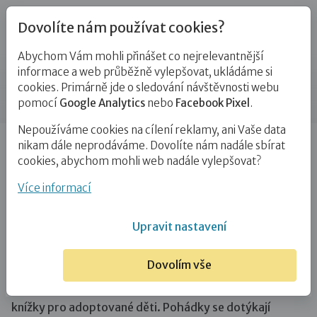
Dovolíte nám používat cookies?
Abychom Vám mohli přinášet co nejrelevantnější
Novinky
informace a web průběžně vylepšovat, ukládáme si
cookies. Primárně jde o sledování návštěvnosti webu
Příspěvek
pomocí
Google Analytics
nebo
Facebook Pixel
.
Nepoužíváme cookies na cílení reklamy, ani Vaše data
Úvod
Novinky
Vydali jsme knížky pohádek pro
nikam dále neprodáváme. Dovolíte nám nadále sbírat
adoptované děti
cookies, abychom mohli web nadále vylepšovat?
Vydali jsme knížky pohádek pro
Více informací
adoptované děti
Upravit nastavení
19. 3. 2021
Dovolím vše
V roce 2020 se nám povedlo vydat čtyři pohádkové
knížky pro adoptované děti. Pohádky se dotýkají