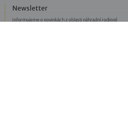
Newsletter
Informujeme o novinkách z oblasti náhradní rodinné
péče, posíláme upozornění na vzdělávací akce či
aktuality z Dobré rodiny.
Přihlásit se k odběru novinek
Menu
Pro veřejnost
Pro zájemce o služby
Pro klienty
Pro děti
Vzdělávání
O nás