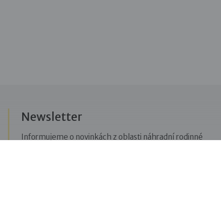
Newsletter
Informujeme o novinkách z oblasti náhradní rodinné
péče, posíláme upozornění na vzdělávací akce či
aktuality z Dobré rodiny.
Přihlásit se k odběru novinek
Menu