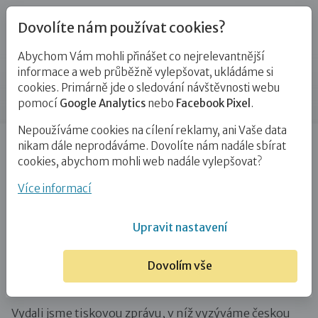
Dovolíte nám používat cookies?
Abychom Vám mohli přinášet co nejrelevantnější
Novinky
informace a web průběžně vylepšovat, ukládáme si
cookies. Primárně jde o sledování návštěvnosti webu
Příspěvek
pomocí
Google Analytics
nebo
Facebook Pixel
.
Nepoužíváme cookies na cílení reklamy, ani Vaše data
Úvod
Novinky
Výzva české vládě: Je nezbytná rychlá
nikam dále neprodáváme. Dovolíte nám nadále sbírat
pomoc opuštěným dětem…
cookies, abychom mohli web nadále vylepšovat?
Výzva české vládě: Je nezbytná rychlá
Více informací
pomoc opuštěným dětem na
Upravit nastavení
Ukrajině
Dovolím vše
1. 3. 2022
Vydali jsme tiskovou zprávu, v níž vyzýváme českou