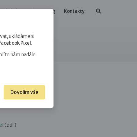
ělávání
O nás
Blog
Kontakty
at, ukládáme si
Facebook Pixel
.
olíte nám nadále
Dovolím vše
el
(pdf)