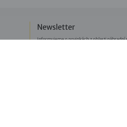
Newsletter
Informujeme o novinkách z oblasti náhradní r
Přihlásit se k odběru novinek
Menu
Sledujte n
Pro veřejnost
Fac
pravi
Pro zájemce o služby
oblas
Pro klienty
Blo
Pro děti
příbě
Vzdělávání
týkaj