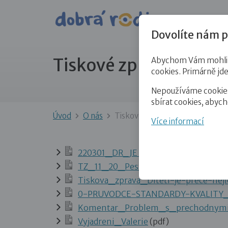
Pro veře
Dovolíte nám p
Tiskové zprávy
Abychom Vám mohli př
cookies. Primárně jd
Nepoužíváme cookies 
sbírat cookies, abyc
Úvod
O nás
Tiskové zprávy
Více informací
220301_DR_JE NEZBYTNÁ RYCHLÁ POM
TZ_11_20_Pestouni-PPPD_urychlikor
Tiskova_zprava_Diteti-je-prece-nej
0-PRUVODCE-STANDARDY-KVALITY
Komentar_Problem_s_prechodnymi_
Vyjadreni_Valerie
(pdf)