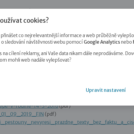
jnost
Pro zájemce o služby
Pro klienty
Pro děti
Vzd
oužívat cookies?
inášet co nejrelevantnější informace a web průběžně vylepšov
e o sledování návštěvnosti webu pomocí
Google Analytics
nebo
na cílení reklamy, ani Vaše data nikam dále neprodáváme. Dov
hom mohli web nadále vylepšovat?
OC OPUŠTĚNÝM DĚTEM NA UKRAJINĚ (1)
(pdf)
Upravit nastavení
onavirjejichpokles
(pdf)
lepe-v-rodine-14-3-2016
(pdf)
_01_09_2019_FIN
(pdf)
pestouny_nevyresi_prazdne_texty_bez_faktu_a_cis