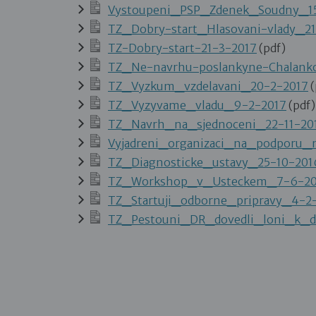
Vystoupeni_PSP_Zdenek_Soudny_1
TZ_Dobry-start_Hlasovani-vlady_2
TZ-Dobry-start-21-3-2017
(pdf)
TZ_Ne-navrhu-poslankyne-Chalank
TZ_Vyzkum_vzdelavani_20-2-2017
(
TZ_Vyzyvame_vladu_9-2-2017
(pdf)
TZ_Navrh_na_sjednoceni_22-11-20
Vyjadreni_organizaci_na_podporu_
TZ_Diagnosticke_ustavy_25-10-201
TZ_Workshop_v_Usteckem_7-6-20
TZ_Startuji_odborne_pripravy_4-2
TZ_Pestouni_DR_dovedli_loni_k_do