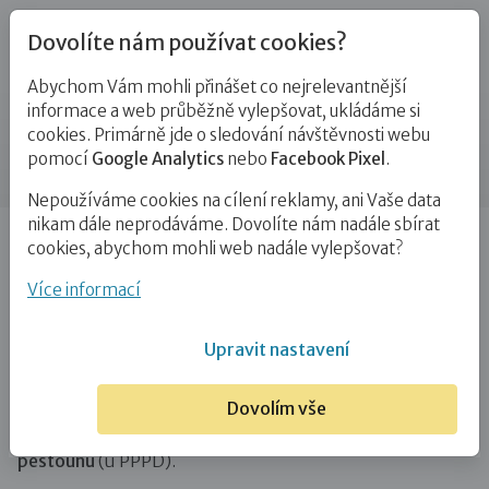
Dovolíte nám používat cookies?
Abychom Vám mohli přinášet co nejrelevantnější
Do kdy a s kým je třeba Dohodu
informace a web průběžně vylepšovat, ukládáme si
cookies. Primárně jde o sledování návštěvnosti webu
uzavřít
pomocí
Google Analytics
nebo
Facebook Pixel
.
Nepoužíváme cookies na cílení reklamy, ani Vaše data
nikam dále neprodáváme. Dovolíte nám nadále sbírat
Úvod
Pro zájemce o služby
Doprovázení pěstounů
cookies, abychom mohli web nadále vylepšovat?
Do kdy a s kým je třeba Dohodu uzavřít
Více informací
Ze zákona má každý
pěstoun povinnost uzavřít dohodu
o výkonu pěstounské péče do 30 dnů
ode dne nabytí
Upravit nastavení
právní moci
svěření prvního dítěte do péče
(dlouhodobý pěstoun)
nebo do 30 dnů ode
Dovolím vše
dne
zařazení do evidence přechodných
pěstounů
(u PPPD).