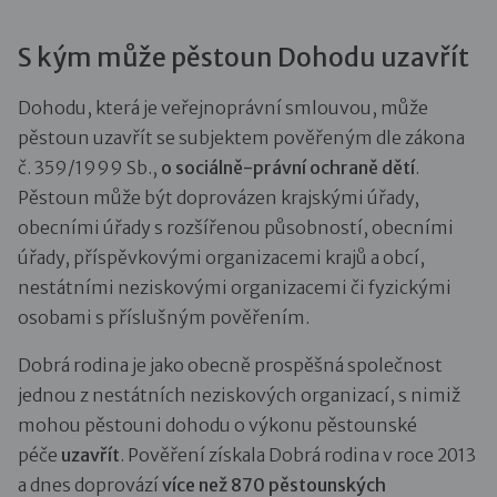
S kým může pěstoun Dohodu uzavřít
Dohodu, která je veřejnoprávní smlouvou, může
pěstoun uzavřít se subjektem pověřeným dle zákona
č. 359/1999 Sb.,
o sociálně-právní ochraně dětí
.
Pěstoun může být doprovázen krajskými úřady,
obecními úřady s rozšířenou působností, obecními
úřady, příspěvkovými organizacemi krajů a obcí,
nestátními neziskovými organizacemi či fyzickými
osobami s příslušným pověřením.
Dobrá rodina je jako obecně prospěšná společnost
jednou z nestátních neziskových organizací, s nimiž
mohou pěstouni dohodu o výkonu pěstounské
péče
uzavřít
. Pověření získala Dobrá rodina v roce 2013
a dnes doprovází
více než 870 pěstounských