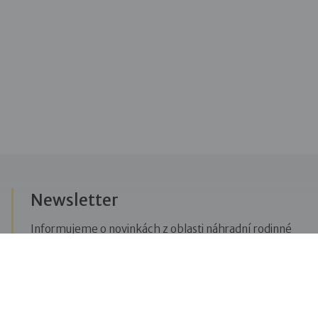
Newsletter
Informujeme o novinkách z oblasti náhradní rodinné
péče, posíláme upozornění na vzdělávací akce či
aktuality z Dobré rodiny.
Přihlásit se k odběru novinek