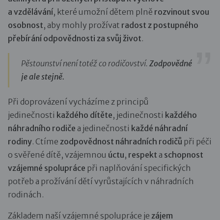
a vzdělávání
, které umožní dětem plně
rozvinout svou
osobnost
, aby mohly prožívat
radost z postupného
přebírání odpovědnosti za svůj život
.
Pěstounství není totéž co rodičovství.
Zodpovědné
je ale stejně.
Při doprovázení vycházíme z principů
jedinečnosti
každého dítěte
, jedinečnosti
každého
náhradního rodiče
a jedinečnosti
každé náhradní
rodiny
. Ctíme
zodpovědnost náhradních rodičů
při péči
o svěřené dítě, vzájemnou
úctu
,
respekt
a
schopnost
vzájemné spolupráce
při naplňování specifických
potřeb a prožívání dětí vyrůstajících v náhradních
rodinách.
Základem naší vzájemné spolupráce je
zájem