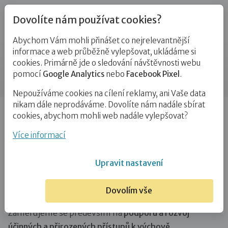
Dovolíte nám používat cookies?
Abychom Vám mohli přinášet co nejrelevantnější
Jak probíhá doprovázení v Dobré
informace a web průběžně vylepšovat, ukládáme si
cookies. Primárně jde o sledování návštěvnosti webu
rodině
pomocí
Google Analytics
nebo
Facebook Pixel
.
Nepoužíváme cookies na cílení reklamy, ani Vaše data
nikam dále neprodáváme. Dovolíte nám nadále sbírat
Úvod
Pro zájemce o služby
Doprovázení pěstounů
cookies, abychom mohli web nadále vylepšovat?
Jak probíhá doprovázení v Dobré rodině
Více informací
Náš přístup k doprovázení
Upravit nastavení
Záměrem doprovázení tak, jak ho chápeme my
v Dobré rodině, není pomáhat pěstounským rodinám
Dovolím vše
z bezvýchodných situací, ale naopak jim
předcházet
.
Zaměřujeme se především na
podporu a rozvoj
účinných a přirozených přístupů k výchově