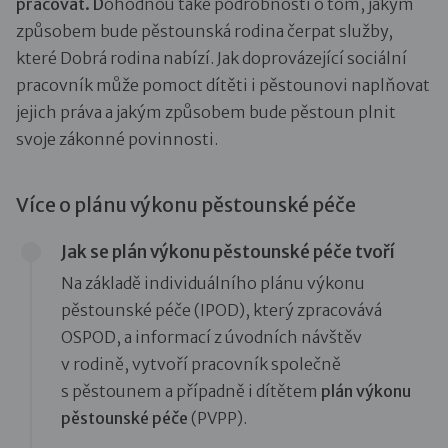
pracovat. D
ohodnou také podrobnosti o tom, jakým
způsobem bude pěstounská rodina čerpat služby,
které Dobrá rodina nabízí. Jak doprovázející sociální
pracovník může pomoct dítěti i pěstounovi naplňovat
jejich práva a jakým způsobem bude pěstoun plnit
svoje zákonné povinnosti.
Více o plánu výkonu pěstounské péče
Jak se plán výkonu pěstounské péče tvoří
Na základě individuálního plánu výkonu
pěstounské péče (IPOD), který zpracovává
OSPOD, a informací z úvodních návštěv
v rodině, vytvoří pracovník společně
s pěstounem a případně i dítětem
plán výkonu
pěstounské péče
(PVPP).