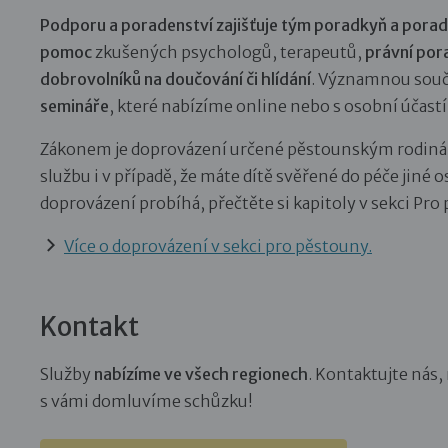
Podporu a poradenství zajišťuje tým poradkyň a porad
pomoc
zkušených psychologů, terapeutů,
právní por
dobrovolníků na doučování či hlídání
. Významnou součá
semináře
, které nabízíme online nebo s osobní účastí
Zákonem je doprovázení určené pěstounským rodiná
službu i v případě, že máte dítě svěřené do péče jiné 
doprovázení probíhá, přečtěte si kapitoly v sekci Pro
Více o doprovázení v sekci pro pěstouny.
Kontakt
Služby
nabízíme ve všech regionech
. Kontaktujte nás,
s vámi domluvíme schůzku!