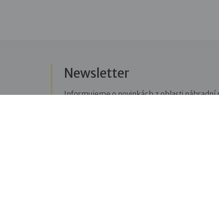
Newsletter
Informujeme o novinkách z oblasti náhradní r
Přihlásit se k odběru novinek
Menu
Sledujte n
Pro veřejnost
Fac
pravi
Pro zájemce o služby
oblas
Pro klienty