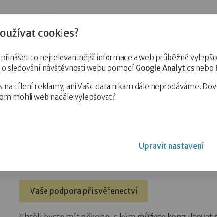
jnost
Pro zájemce o služby
Pro klienty
Pro děti
Vzd
oužívat cookies?
ětmi v péči jiné
inášet co nejrelevantnější informace a web průběžně vylepšov
e o sledování návštěvnosti webu pomocí
Google Analytics
nebo
na cílení reklamy, ani Vaše data nikam dále neprodáváme. Dov
hom mohli web nadále vylepšovat?
ny s dětmi v péči jiné osoby
Upravit nastavení
Aktuální informace o službě v souvislosti s novelou 
Vaše podpora při svěřenectví
Chtěli byste mít někoho, s kým můžete konzultovat 