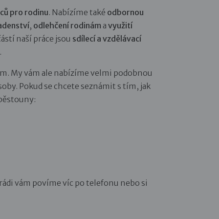
ců pro rodinu
. Nabízíme také
odbornou
adenství
,
odlehčení rodinám
a
využití
stí naší práce jsou
sdílecí a vzdělávací
.
m. My vám ale nabízíme velmi podobnou
osoby. Pokud se chcete seznámit s tím, jak
 pěstouny:
 rádi vám povíme víc po telefonu nebo si