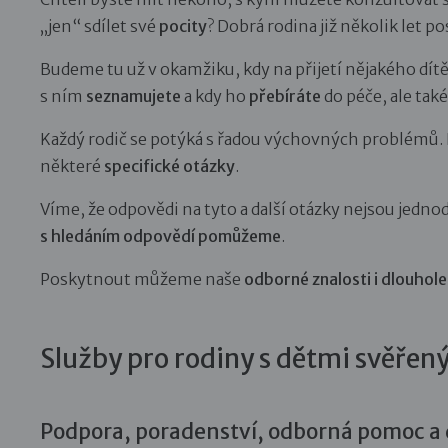
„jen“ sdílet své
pocity
? Dobrá rodina již několik let p
Budeme tu už v okamžiku, kdy na přijetí nějakého dít
s ním
seznamujete
a kdy ho
přebíráte
do péče, ale také
Každý rodič se potýká s řadou výchovných problémů. Př
některé
specifické otázky
.
Víme, že odpovědi na tyto a další otázky nejsou jedn
s hledáním odpovědí pomůžeme
.
Poskytnout můžeme naše
odborné znalosti i dlouhol
Služby pro rodiny s dětmi svěřen
Podpora, poradenství, odborná pomoc a d