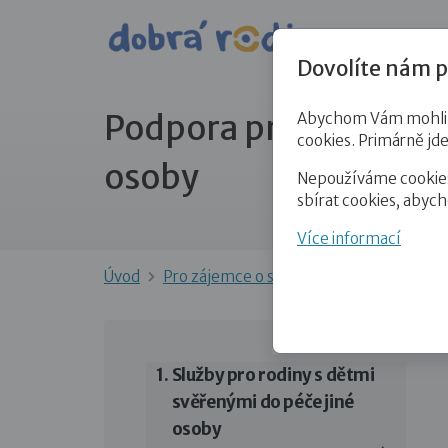
Pro veře
Dovolíte nám p
Podpora pro rodiny s d
Abychom Vám mohli př
cookies. Primárně jd
osoby
Nepoužíváme cookies 
sbírat cookies, abyc
Více informací
Úvod
Pro zájemce o služby
Podpora pro rodi
Služby pro rodiny s dětmi
svěřenými do péče jiné
osoby