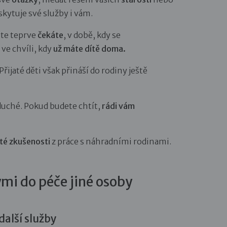
oskytuje své služby i vám.
ěte teprve
čekáte
, v době, kdy se
 ve chvíli, kdy
už máte dítě doma.
ijaté děti však přináší do rodiny ještě
oduché. Pokud budete chtít,
rádi vám
eté zkušenosti
z práce s náhradními rodinami.
ými do péče jiné osoby
alší služby