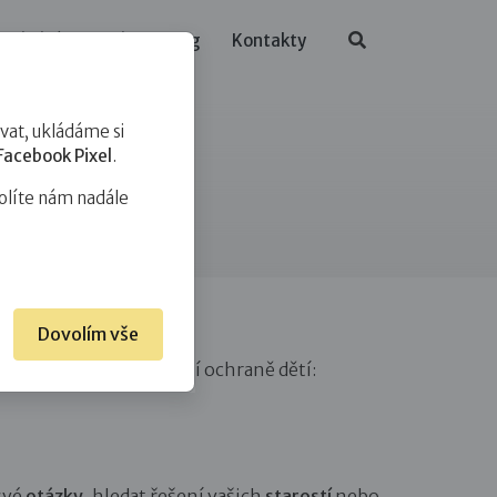
ělávání
O nás
Blog
Kontakty
at, ukládáme si
Facebook Pixel
.
olíte nám nadále
Dovolím vše
zákona o sociálně-právní ochraně dětí:
své
otázky
, hledat řešení vašich
starostí
nebo