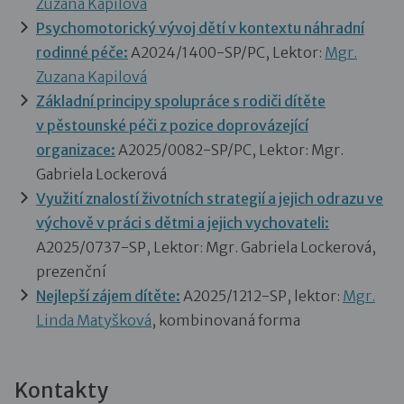
Zuzana Kapilová
Psychomotorický vývoj dětí v kontextu náhradní
rodinné péče:
A2024/1400-SP/PC, Lektor:
Mgr.
Zuzana Kapilová
Základní principy spolupráce s rodiči dítěte
v pěstounské péči z pozice doprovázející
organizace:
A2025/0082-SP/PC, Lektor: Mgr.
Gabriela Lockerová
Využití znalostí životních strategií a jejich odrazu ve
výchově v práci s dětmi a jejich vychovateli:
A2025/0737-SP, Lektor: Mgr. Gabriela Lockerová,
prezenční
Nejlepší zájem dítěte:
A2025/1212-SP, lektor:
Mgr.
Linda Matyšková
, kombinovaná forma
Kontakty