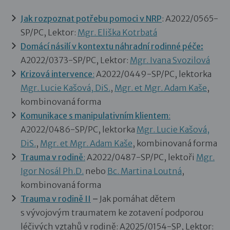
Jak rozpoznat potřebu pomoci v NRP
: A2022/0565-
SP/PC, Lektor:
Mgr. Eliška Kotrbatá
Domácí násilí v kontextu náhradní rodinné péče:
A2022/0373-SP/PC, Lektor:
Mgr. Ivana Svozilová
Krizová intervence
:
A2022/0449-SP/PC, lektorka
Mgr. Lucie Kašová, DiS.
,
Mgr. et Mgr. Adam Kaše
,
kombinovaná forma
Komunikace s manipulativním klientem
:
A2022/0486-SP/PC, lektorka
Mgr. Lucie Kašová,
DiS.
,
Mgr. et Mgr. Adam Kaše
, kombinovaná forma
Trauma v rodině
:
A2022/0487-SP/PC, lektoři
Mgr.
Igor Nosál Ph.D.
nebo
Bc. Martina Loutná
,
kombinovaná forma
Trauma v rodině II
–
Jak pomáhat dětem
s vývojovým traumatem ke zotavení podporou
léčivých vztahů v rodině:
A2025/0154-SP, Lektor: