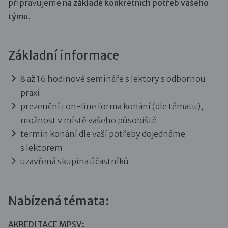
připravujeme
na základě konkrétních potřeb vašeho
týmu
.
Základní informace
8 až 16 hodinové semináře s lektory s odbornou
praxí
prezenční i on-line forma konání (dle tématu),
možnost v místě vašeho působiště
termín konání dle vaší potřeby dojednáme
s lektorem
uzavřená skupina účastníků
Nabízená témata:
AKREDITACE MPSV: