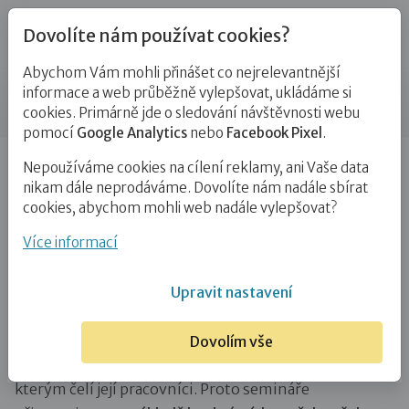
Dovolíte nám používat cookies?
Abychom Vám mohli přinášet co nejrelevantnější
Vzdělávání na klíč
informace a web průběžně vylepšovat, ukládáme si
cookies. Primárně jde o sledování návštěvnosti webu
pomocí
Google Analytics
nebo
Facebook Pixel
.
Úvod
Vzdělávání
Vzdělávání na klíč
Nepoužíváme cookies na cílení reklamy, ani Vaše data
nikam dále neprodáváme. Dovolíte nám nadále sbírat
Semináře na míru
cookies, abychom mohli web nadále vylepšovat?
Více informací
Rozvíjejte své profesní kompetence smysluplně,
efektivně a v souladu s legislativními požadavky.
Upravit nastavení
Nabízíme
akreditované semináře na míru
schválené
Ministerstvo práce a sociálních věcí (MPSV).
Dovolím vše
Každá organizace je jedinečná – stejně jako výzvy,
kterým čelí její pracovníci. Proto semináře