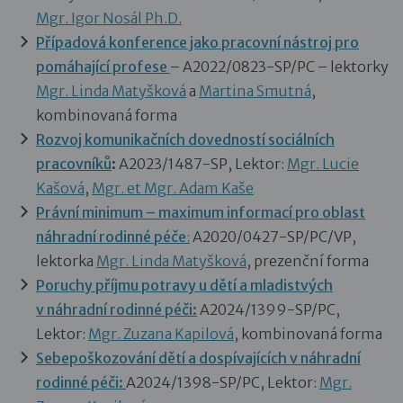
Mgr. Igor Nosál Ph.D.
Případová konference jako pracovní nástroj pro
pomáhající profese
– A2022/0823-SP/PC – lektorky
Mgr. Linda Matyšková
a
Martina Smutná
,
kombinovaná forma
Rozvoj komunikačních dovedností sociálních
pracovníků
:
A2023/1487-SP, Lektor:
Mgr. Lucie
Kašová
,
Mgr. et Mgr. Adam Kaše
Právní minimum – maximum informací pro oblast
náhradní rodinné péče
:
A2020/0427-SP/PC/VP,
lektorka
Mgr. Linda Matyšková
, prezenční forma
Poruchy příjmu potravy u dětí a mladistvých
v náhradní rodinné péči:
A2024/1399-SP/PC,
Lektor:
Mgr. Zuzana Kapilová
, kombinovaná forma
Sebepoškozování dětí a dospívajících v náhradní
rodinné péči:
A2024/1398-SP/PC, Lektor:
Mgr.