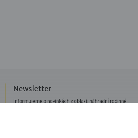
Newsletter
Informujeme o novinkách z oblasti náhradní rodinné
péče, posíláme upozornění na vzdělávací akce či
aktuality z Dobré rodiny.
Přihlásit se k odběru novinek