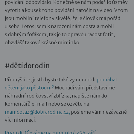
povídání odpovídalo. Konečně se nám podařilo úsměv
vyfotit a kousek toho povídání natočit na video. V tom
jsou mobilní telefony skvělé, že je člověk má pořád
u sebe. Letos jsem k narozeninám dostala mobil
s dobrým foťákem, tak je to opravdu radost fotit,
obzvlášť takové krásné miminko.
#dětidorodin
Přemýšlíte, jestli byste také vy nemohli
pomáhat
dětem jako pěstouni?
Moc rádi vám představíme
náhradní rodičovství zblízka, napište nám do
komentářů e-mail nebo se ozvěte na
mamdotaz@dobrarodina.cz,
pošleme vám nezávazně
víc informací.
První díl (Čekáme na miminko) z 25. září