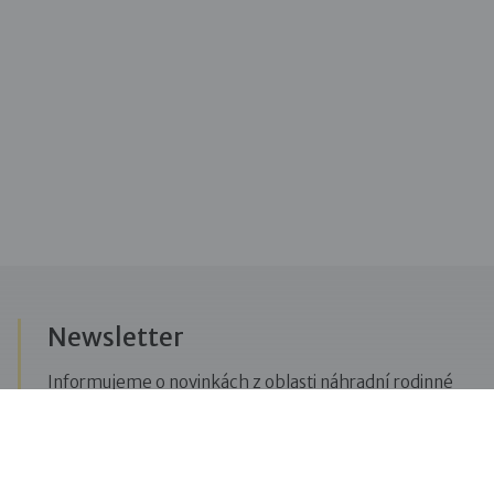
Newsletter
Informujeme o novinkách z oblasti náhradní rodinné
péče, posíláme upozornění na vzdělávací akce či
aktuality z Dobré rodiny.
Přihlásit se k odběru novinek