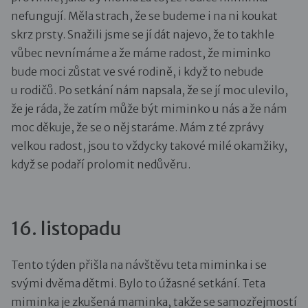
nefungují. Měla strach, že se budeme i na ni koukat
skrz prsty. Snažili jsme se jí dát najevo, že to takhle
vůbec nevnímáme a že máme radost, že miminko
bude moci zůstat ve své rodině, i když to nebude
u rodičů. Po setkání nám napsala, že se jí moc ulevilo,
že je ráda, že zatím může být miminko u nás a že nám
moc děkuje, že se o něj staráme. Mám z té zprávy
velkou radost, jsou to vždycky takové milé okamžiky,
když se podaří prolomit nedůvěru.
16. listopadu
Tento týden přišla na návštěvu teta miminka i se
svými dvěma dětmi. Bylo to úžasné setkání. Teta
miminka je zkušená maminka, takže se samozřejmostí