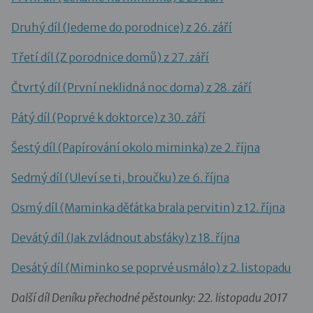
Druhý díl (Jedeme do porodnice) z 26. září
Třetí díl (Z porodnice domů) z 27. září
Čtvrtý díl (První neklidná noc doma) z 28. září
Pátý díl (Poprvé k doktorce) z 30. září
Šestý díl (Papírování okolo miminka) ze 2. října
Sedmý díl (Uleví se ti, broučku) ze 6. října
Osmý díl (Maminka děťátka brala pervitin) z 12. října
Devátý díl (Jak zvládnout absťáky) z 18. října
Desátý díl (Miminko se poprvé usmálo) z 2. listopadu
Další díl Deníku přechodné pěstounky: 22. listopadu 2017