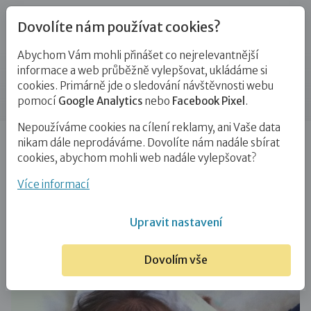
Dovolíte nám používat cookies?
Abychom Vám mohli přinášet co nejrelevantnější
Blog
informace a web průběžně vylepšovat, ukládáme si
cookies. Primárně jde o sledování návštěvnosti webu
Příspěvek
pomocí
Google Analytics
nebo
Facebook Pixel
.
Nepoužíváme cookies na cílení reklamy, ani Vaše data
Úvod
Blog
PPPD
Deník přechodné pěstounky (11):
nikam dále neprodáváme. Dovolíte nám nadále sbírat
Půjde miminko k tetě?…
cookies, abychom mohli web nadále vylepšovat?
Deník přechodné pěstounky (11):
Více informací
Půjde miminko k tetě?
Upravit nastavení
16. 11. 2017
PPPD
Dovolím vše