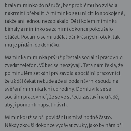
brala miminko do náruče, bez problémů ho zvládla
nakrmit i přebalit. A miminko se u ní cítilo spokojeně,
takže ani jednou nezaplakalo. Děti kolem miminka
běhaly a miminko se za nimi dokonce pokoušelo
otáčet. Podařilo se mi udělat pár krásných fotek, tak
mu je přidám do deníčku.
Maminka miminka prý už přestala sociální pracovnici
zvedat telefon. Vůbec se neozývají. Teta nám řekla, že
po minulém setkání prý zavolala sociální pracovnici,
že už dál čekat nebude a že si podá návrh k soudu na
svěření miminka k ní do rodiny. Domluvila se se
sociální pracovnicí, že se ve středu zastaví na úřadě,
aby jí pomohli napsat návrh.
Miminko už se při povídání usmívá hodně často.
Někdy zkouší dokonce vydávat zvuky, jako by nám při