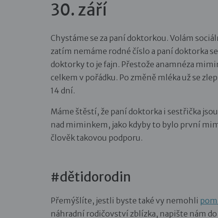
30. září
Chystáme se za paní doktorkou. Volám sociáln
zatím nemáme rodné číslo a paní doktorka se b
doktorky to je fajn. Přestože anamnéza mimi
celkem v pořádku. Po změně mléka už se zlepš
14 dní.
Máme štěstí, že paní doktorka i sestřička jso
nad miminkem, jako kdyby to bylo první mimi
člověk takovou podporu.
#dětidorodin
Přemýšlíte, jestli byste také vy nemohli
pomá
náhradní rodičovství zblízka, napište nám d