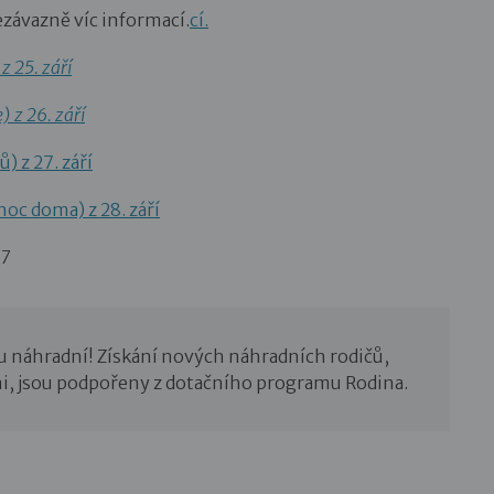
ávazně víc informací.
cí.
z 25. září
 z 26. září
 z 27. září
oc doma) z 28. září
17
u náhradní! Získání nových náhradních rodičů,
i, jsou podpořeny z dotačního programu Rodina.