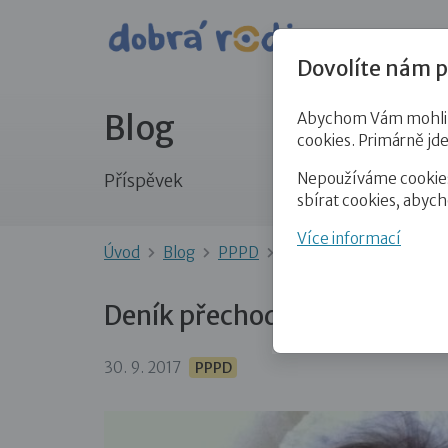
Pro veře
Dovolíte nám p
Blog
Abychom Vám mohli př
cookies. Primárně jd
Nepoužíváme cookies 
Příspěvek
sbírat cookies, abyc
Více informací
Úvod
Blog
PPPD
Deník přechodné pěsto
Deník přechodné pěstounky (
30. 9. 2017
PPPD