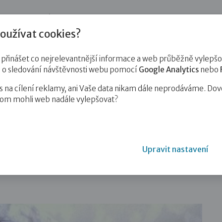
jnost
Pro zájemce o služby
Pro klienty
Pro děti
Vzd
oužívat cookies?
inášet co nejrelevantnější informace a web průběžně vylepšov
e o sledování návštěvnosti webu pomocí
Google Analytics
nebo
na cílení reklamy, ani Vaše data nikam dále neprodáváme. Dov
hom mohli web nadále vylepšovat?
unky (díl 5): Poprvé k doktorce…
Upravit nastavení
díl 5): Poprvé k doktorce