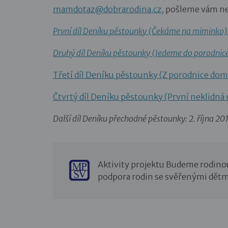
mamdotaz@dobrarodina.cz,
pošleme vám nez
První díl Deníku pěstounky (Čekáme na miminko) 
Druhý díl Deníku pěstounky (Jedeme do porodnice)
Třetí díl Deníku pěstounky (Z porodnice domů)
Čtvrtý díl Deníku pěstounky (První neklidná n
Další díl Deníku přechodné pěstounky: 2. října 20
Aktivity projektu Budeme rodino
podpora rodin se svěřenými dětm