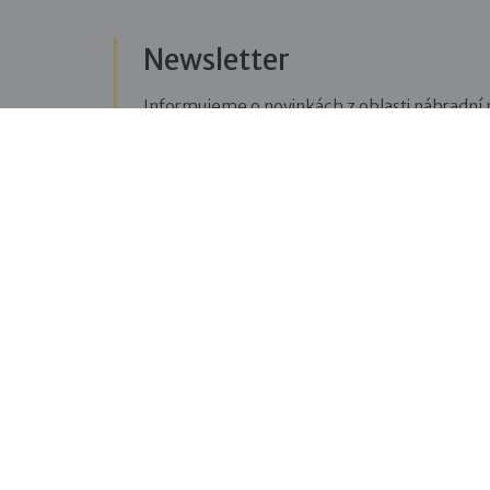
Newsletter
Informujeme o novinkách z oblasti náhradní r
Přihlásit se k odběru novinek
Menu
Sledujte n
Pro veřejnost
Fac
pravi
Pro zájemce o služby
oblas
Pro klienty
Blo
Pro děti
příbě
Vzdělávání
týkaj
O nás