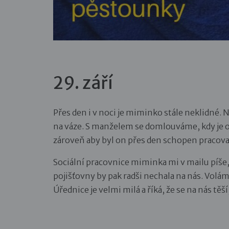
29. září
Přes den i v noci je miminko stále neklidné. 
na váze. S manželem se domlouváme, kdy je o
zároveň aby byl on přes den schopen pracova
Sociální pracovnice miminka mi v mailu píše, 
pojišťovny by pak radši nechala na nás. Volám
Úřednice je velmi milá a říká, že se na nás těš