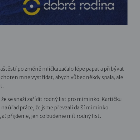
Naštěstí po změně mlíčka začalo lépe papat a přibývat
choten mne vystřídat, abych vůbec někdy spala, ale
t.
že se snaží zařídit rodný list pro miminko. Kartičku
 na úřad práce, že jsme převzali další miminko.
í, ať přijdeme, jen co budeme mít rodný list.