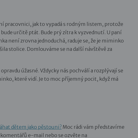
í pracovnici, jak to vypadá s rodným listem, protože
ude určitě ptát. Bude prý zítra k vyzvednutí. U paní
nka není zrovna jednoduchá, raduje se, že je miminko
ila stolice. Domlouváme se na další návštěvě za
u opravdu úžasné. Vždycky nás pochválí a rozplývají se
nko, které vidí. Je to moc příjemný pocit, když má
hat dětem jako pěstouni?
Moc rádi vám představíme
o komentářů e-mail nebo se ozvěte na