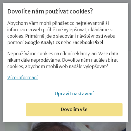
Dovolíte nám používat cookies?
Abychom Vám mohli přinášet co nejrelevantnější
Blog
informace a web průběžně vylepšovat, ukládáme si
cookies. Primárně jde o sledování návštěvnosti webu
Příspěvek
pomocí
Google Analytics
nebo
Facebook Pixel
.
Nepoužíváme cookies na cílení reklamy, ani Vaše data
Úvod
Blog
PPPD
Deník přechodné pěstounky (díl
nikam dále neprodáváme. Dovolíte nám nadále sbírat
6): Papírování okolo miminka…
cookies, abychom mohli web nadále vylepšovat?
Deník přechodné pěstounky (díl 6):
Více informací
Papírování okolo miminka
Upravit nastavení
2. 10. 2017
PPPD
Dovolím vše