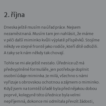
2. října
Dneska ještě musím na úřad práce. Nejsem
nezaměstnaná. Musím tam jen nahlásit, že máme
v péči další miminko kvůli výplatě příspěvků. Stojíme
někdy ve stejné frontě jako rodiče, kteří dítě odložili.
A taky se k nám někdy tak chovají.
Tohle se mi ale ještě nestalo. Úřednice už má
předvyplněné formuláře, jen potřebuje doplnit
osobní údaje miminka. Je milá, všechno s námi
vyřizuje s obrovskou ochotnou a zájmem o miminko.
Když jsem na tomtéž úřadě byla před nějakou dobou
poprvé, kolegyně této úřednice byla velmi
nepříjemná, dokonce mi odmítala převzít žádosti,