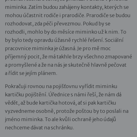
miminka. Zatím budou zahájeny kontakty, kterých se
mohou účastnit rodiče i prarodiče. Prarodiče se budou
rozhodovat, zda péči převezmou. Pokud by se
rozhodli, mohlo by do měsíce miminko už k nim. To
by bylo tedy opravdu úžasně rychlé řešení. Sociální
pracovnice miminka je úžasná. Je pro mě moc
příjemný pocit, že má takhle brzy všechno zmapované
a promyšlené a že na nás je skutečně hlavně pečovat
a řídit se jejím plánem.
Pokračuji rovnou na pojišťovnu vyřídit miminku
kartičku pojištění. Úřednice s námi řeší, že nám dá
vědět, až bude kartička hotová, ať si pak kartičku
vyzvedneme osobně, protože poštou by to poslali na
jméno miminka. To ale kvůli ochraně jeho údajů
nechceme dávat na schránku.