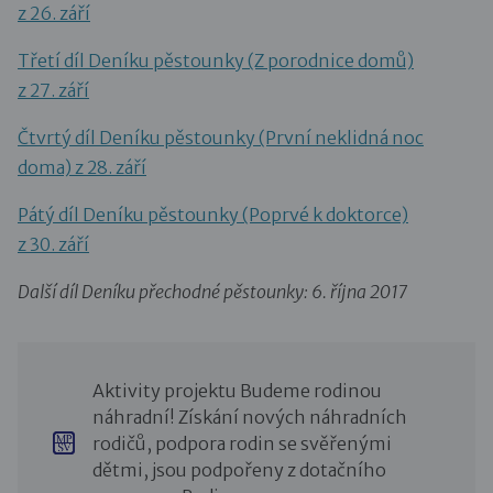
z 26. září
Třetí díl Deníku pěstounky (Z porodnice domů)
z 27. září
Čtvrtý díl Deníku pěstounky (První neklidná noc
doma) z 28. září
Pátý díl Deníku pěstounky (Poprvé k doktorce)
z 30. září
Další díl Deníku přechodné pěstounky: 6. října 2017
Aktivity projektu Budeme rodinou
náhradní! Získání nových náhradních
rodičů, podpora rodin se svěřenými
dětmi, jsou podpořeny z dotačního