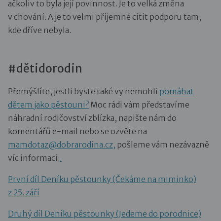
ačkoliv to byla její povinnost. Je to velká změna
v chování. A je to velmi příjemné cítit podporu tam,
kde dříve nebyla.
#dětidorodin
Přemýšlíte, jestli byste také vy nemohli
pomáhat
dětem jako pěstouni?
Moc rádi vám představíme
náhradní rodičovství zblízka, napište nám do
komentářů e-mail nebo se ozvěte na
mamdotaz@dobrarodina.cz,
pošleme vám nezávazně
víc informací.
.
První díl Deníku pěstounky (Čekáme na miminko)
z 25. září
Druhý díl Deníku pěstounky (Jedeme do porodnice)