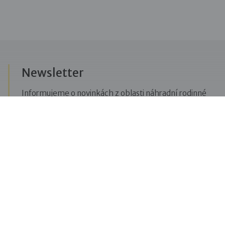
Newsletter
Informujeme o novinkách z oblasti náhradní rodinné
péče, posíláme upozornění na vzdělávací akce či
aktuality z Dobré rodiny.
Přihlásit se k odběru novinek
Menu
Pro veřejnost
Pro zájemce o služby