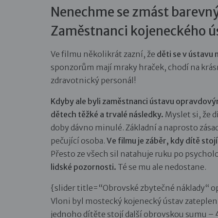
Nenechme se zmást barevný
Zaměstnanci kojeneckého ús
Ve filmu několikrát zazní, že
děti se v ústavu 
sponzorům mají mraky hraček, chodí na krásn
zdravotnický personál!
Kdyby ale byli zaměstnanci ústavu opravdovým
dětech těžké a trvalé následky.
Myslet si, že d
doby dávno minulé. Základní a naprosto zása
pečující osoba.
Ve filmu je záběr, kdy dítě sto
Přesto ze všech sil natahuje ruku po psycholog
lidské pozornosti.
Té se mu ale nedostane.
{slider title=“Obrovské zbytečné náklady“ 
Vloni byl mostecký kojenecký ústav zateplen
jednoho dítěte stojí další obrovskou sumu –