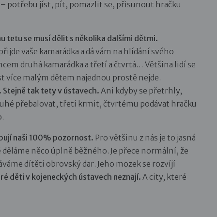
– potřebu jíst, pít, pomazlit se, přisunout hračku
u tetu se musí dělit s několika dalšími dětmi.
přijde vaše kamarádka a dá vám na hlídání svého
em druhá kamarádka a třetí a čtvrtá… Většina lidí se
st více malým dětem najednou prostě nejde.
 Stejně tak tety v ústavech.
Ani kdyby se přetrhly,
hé přebalovat, třetí krmit, čtvrtému podávat hračku
o.
ebují naši 100% pozornost.
Pro většinu z nás je to jasná
dítě děláme něco úplně běžného. Je přece normální, že
dáváme dítěti obrovský dar. Jeho mozek se rozvíjí
eré děti v kojeneckých ústavech neznají.
A city, které