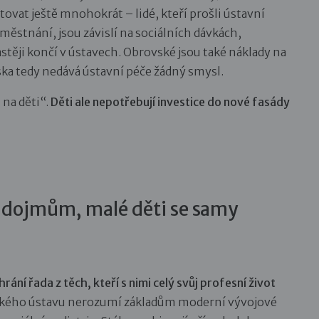
ovat ještě mnohokrát – lidé, kteří prošli ústavní
aměstnání, jsou závislí na sociálních dávkách,
stěji končí v ústavech. Obrovské jsou také náklady na
ka tedy nedává ústavní péče žádný smysl.
 na děti“.
Děti ale nepotřebují investice do nové fasády
dojmům, malé děti se samy
hrání řada z těch, kteří s nimi celý svůj profesní život
neckého ústavu nerozumí základům moderní vývojové