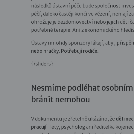
následků ústavní péče bude společnost invest
péčí, daleko častěji končí ve vězení, nemají z
ohrožuje je bezdomovectví nebo jejich děti ča
potřebné terapie. Ani z ekonomického hledis
Ústavy mnohdy sponzory lákají, aby „přispěli
nebo hračky. Potřebují rodiče.
{/sliders}
Nesmíme podléhat osobním 
bránit nemohou
V dokumentu je zřetelně ukázáno, že
děti nec
pracují
. Tety, psycholog ani ředitelka koje