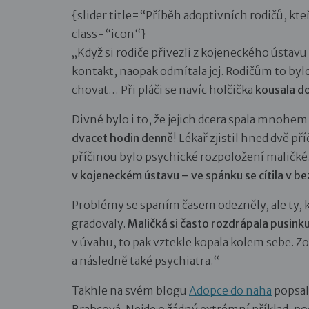
{slider title=“Příběh adoptivních rodičů, kte
class=“icon“}
„Když si rodiče přivezli z kojeneckého ústav
kontakt, naopak odmítala jej. Rodičům to bylo 
chovat… Při pláči se navíc holčička
kousala do
Divné bylo i to, že jejich dcera spala mnohem 
dvacet hodin denně
! Lékař zjistil hned dvě př
příčinou bylo psychické rozpoložení maličké
v kojeneckém ústavu – ve spánku se cítila v be
Problémy se spaním časem odezněly, ale ty, 
gradovaly.
Maličká si často rozdrápala pusinku
v úvahu, to pak vztekle kopala kolem sebe. Z
a následně také psychiatra.“
Takhle na svém blogu
Adopce do naha
popsal