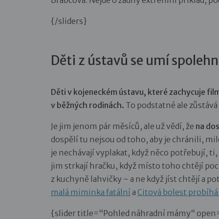
Brabcová. Nejde o žádný extrémní příklad, po
{/sliders}
Děti z ústavů se umí spoleh
Děti v kojeneckém ústavu, které zachycuje film
v běžných rodinách.
To podstatné ale zůstává
Je jim jenom pár měsíců, ale už vědí, že
na do
dospělí tu nejsou od toho, aby je chránili, milo
je nechávají vyplakat, když něco potřebují, ti
jim strkají hračku, když místo toho chtějí poch
z kuchyně lahvičky – a ne když jíst chtějí a po
malá miminka fatální
a
Citová bolest probíhá
{slider title=“Pohled náhradní mámy“ open=