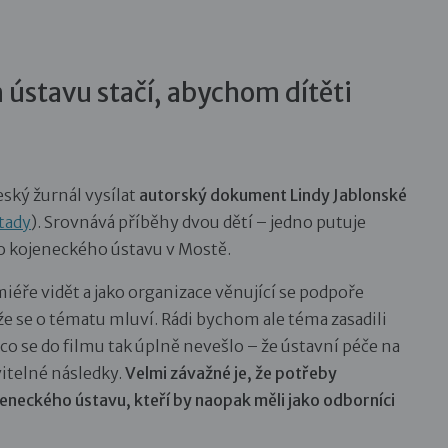
 ústavu stačí, abychom dítěti
eský žurnál vysílat
autorský dokument Lindy Jablonské
tady
). Srovnává příběhy dvou dětí – jedno putuje
o kojeneckého ústavu v Mostě.
éře vidět a jako organizace věnující se podpoře
e se o tématu mluví. Rádi bychom ale téma zasadili
 co se do filmu tak úplně nevešlo
– že ústavní péče na
itelné následky.
Velmi závažné je, že potřeby
eneckého ústavu, kteří by naopak měli jako odborníci