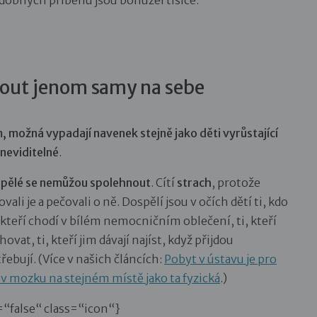
dobných příběhů jsou bohužel tisíce.
nout jenom samy na sebe
, možná vypadají navenek stejně jako děti vyrůstající
neviditelné
.
spělé se nemůžou spolehnout
. Cítí
strach
, protože
vali je a pečovali o ně. Dospělí jsou v očích dětí ti, kdo
, kteří chodí v bílém nemocničním oblečení, ti, kteří
ovat, ti, kteří jim dávají najíst, když přijdou
třebují. (Více v našich článcích:
Pobyt v ústavu je pro
 v mozku na stejném místě jako ta fyzická
.)
“false“ class=“icon“}