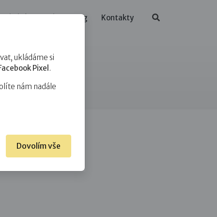
ělávání
O nás
Blog
Kontakty
at, ukládáme si
Facebook Pixel
.
olíte nám nadále
Dovolím vše