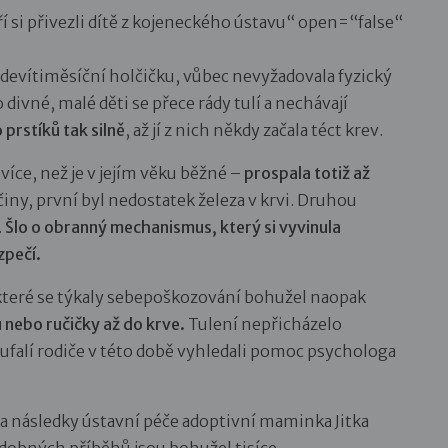
ří si přivezli dítě z kojeneckého ústavu“ open=“false“
u devítiměsíční holčičku, vůbec nevyžadovala fyzický
divné, malé děti se přece rády tulí a nechávají
 prstíků tak silně
, až jí z nich někdy začala téct krev.
více, než je v jejím věku běžné –
prospala totiž až
íčiny, první byl nedostatek železa v krvi. Druhou
.
Šlo o obranný mechanismus, který si vyvinula
zpečí.
které se týkaly sebepoškozování bohužel naopak
 nebo ručičky až do krve.
Tulení nepřicházelo
oufalí rodiče v této době vyhledali pomoc psychologa
a následky ústavní péče adoptivní maminka Jitka