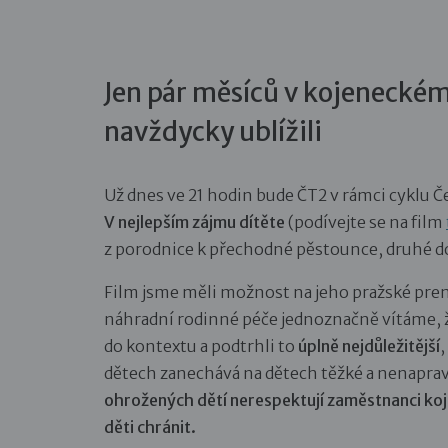
Jen pár měsíců v kojeneckém
navždycky ublížili
Už dnes ve 21 hodin bude ČT2 v rámci cyklu Č
V nejlepším zájmu dítěte
(podívejte se na film
z porodnice k přechodné pěstounce, druhé d
Film jsme měli možnost na jeho pražské premi
náhradní rodinné péče jednoznačně vítáme, ž
do kontextu a podtrhli
to
úplně nejdůležitější
,
dětech zanechává na dětech těžké a nenaprav
ohrožených dětí nerespektují zaměstnanci koj
děti chránit.