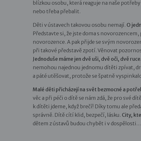
blízkou osobu, která reaguje na naše potřeby 
nebo třeba přebalit.
Děti v ústavech takovou osobu nemají.
O jedn
Představte si, že jste doma s novorozencem, 
novorozence. A pak přijde se svým novorozenc
při takové představě zpotí. Věnovat pozorno
Jednoduše máme jen dvě uši, dvě oči, dvě ruce.
nemohou najednou jednomu dítěti zpívat, dru
a páté utěšovat, protože se špatně vyspinkal
Malé děti přicházejí na svět bezmocné a potř
věc a při péči o dítě se nám zdá, že pro své 
k dítěti jdeme, když brečí! Díky tomu ale pře
správně. Dítě cítí klid, bezpečí, lásku.
City, kt
dětem z ústavů budou chybět i v dospělosti…