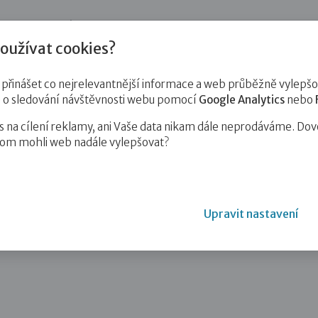
jnost
Pro zájemce o služby
Pro klienty
Pro děti
Vzd
oužívat cookies?
inášet co nejrelevantnější informace a web průběžně vylepšov
e o sledování návštěvnosti webu pomocí
Google Analytics
nebo
na cílení reklamy, ani Vaše data nikam dále neprodáváme. Dov
hom mohli web nadále vylepšovat?
mu České televize V nejlepším zájmu dítěte…
Upravit nastavení
mu České televize V nejlepším