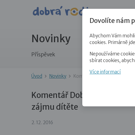
Pro veře
Dovolíte nám p
Novinky
Abychom Vám mohli př
cookies. Primárně jd
Nepoužíváme cookies 
Příspěvek
sbírat cookies, abyc
Více informací
Úvod
Novinky
Komentář Dobré rodiny k fil
Komentář Dobré rodiny k fil
zájmu dítěte
2. 12. 2016