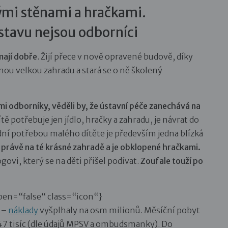
mi stěnami a hračkami.
tavu nejsou odborníci
mají dobře
. Žijí přece v nově opravené budově, díky
ou velkou zahradu a stará se o ně školený
i odborníky, věděli by, že ústavní péče zanechává na
ítě potřebuje jen jídlo, hračky a zahradu, je návrat do
dní potřebou malého dítěte je především jedna blízká
jí právě na té krásné zahradě a je obklopené hračkami.
ovi, který se na děti přišel podívat.
Zoufale touží po
open=“false“ class=“icon“}
 –
náklady
vyšplhaly na osm milionů. Měsíční pobyt
 47 tisíc (dle údajů MPSV a ombudsmanky). Do