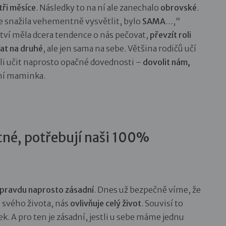
 tři měsíce
. Následky to na ní ale zanechalo
obrovské
.
oce snažila vehementně vysvětlit, bylo
SAMA
…,“
tví měla dcera tendence o nás pečovat,
převzít roli
at na druhé
, ale jen sama na sebe. Většina rodičů učí
li učit naprosto opačné dovednosti –
dovolit nám,
dní maminka.
cné, potřebují naši 100%
opravdu naprosto zásadní
. Dnes už bezpečně víme, že
h svého života, nás
ovlivňuje celý život
. Souvisí to
 A pro ten je zásadní, jestli u sebe máme jednu