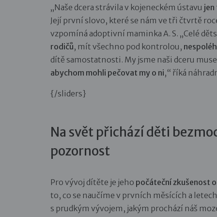
„Naše dcera strávila v kojeneckém ústavu
jen
Její první slovo, které se nám ve tři čtvrtě r
vzpomíná adoptivní maminka A. S. „Celé děts
rodičů
, mít všechno pod kontrolou,
nespoléh
dítě samostatnosti. My jsme naši dceru muse
abychom mohli pečovat my o ni
,“ říká náhra
{/sliders}
Na svět přichází děti bezmo
pozornost
Pro vývoj dítěte je jeho
počáteční zkušenost 
to, co se naučíme v prvních měsících a letec
s prudkým vývojem, jakým prochází náš mozek.